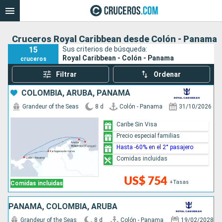
Cruceros Royal Caribbean desde Colón - Panama
15
Sus criterios de búsqueda:
Royal Caribbean - Colón - Panama
cruceros
Filtrar
Ordenar
COLOMBIA, ARUBA, PANAMÁ
Grandeur of the Seas
8 d
Colón - Panama
31/10/2026
Caribe Sin Visa
Precio especial familias
Hasta -60% en el 2° pasajero
Comidas incluidas
US$ 754
+Tasas
Comidas incluidas
PANAMÁ, COLOMBIA, ARUBA
Grandeur of the Seas
8 d
Colón - Panama
19/02/2028