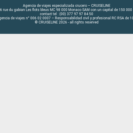
Agencia de viajes especializada crucero – CRUISELINE
6 rue du gabian Les flots bleus MC 98 000 Monaco SAM con un capital de 150 000
contact tel : (00) 377 97 97 84 50
gencia de viajes n° 006 02 0007 – Responsabilidad civil y profesional RC RSA de
© CRUISELINE 2026 - all rights reserved