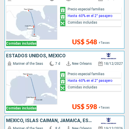
Precio especial familias
Hasta -60% en el 2° pasajero
Comidas incluidas
US$ 548
+Tasas
Comidas incluidas
ESTADOS UNIDOS, MÉXICO
Mariner of the Seas
7 d
New Orleans
18/12/2027
Precio especial familias
Hasta -60% en el 2° pasajero
Comidas incluidas
US$ 598
+Tasas
Comidas incluidas
MÉXICO, ISLAS CAIMÁN, JAMAICA, ESTADOS UNIDOS
Mariner of the Seas
8 d
New Orleans
19/12/2026