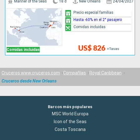
Mariner of the Seas
18 d
New Orleans
24/04/2027
Precio especial familias
Hasta -60% en el 2° pasajero
Comidas incluidas
US$ 826
+Tasas
Comidas incluidas
Cruceros www.cruceros.com
Compañías
Royal Caribbean
Cruceros desde New Orleans
Barcos más populares
MSC World Europa
Icon of the Seas
Costa Toscana