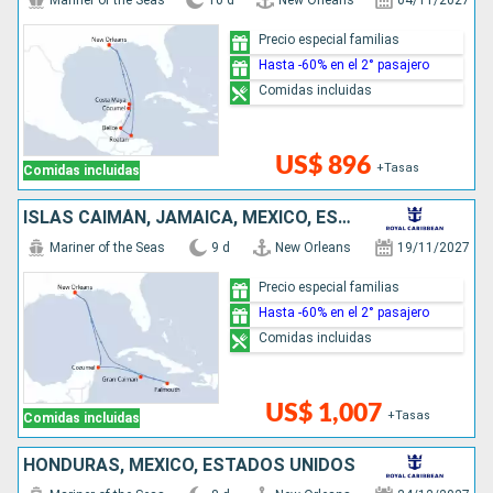
Mariner of the Seas
10 d
New Orleans
04/11/2027
Precio especial familias
Hasta -60% en el 2° pasajero
Comidas incluidas
US$ 896
+Tasas
Comidas incluidas
ISLAS CAIMÁN, JAMAICA, MÉXICO, ESTADOS UNIDOS
Mariner of the Seas
9 d
New Orleans
19/11/2027
Precio especial familias
Hasta -60% en el 2° pasajero
Comidas incluidas
US$ 1,007
+Tasas
Comidas incluidas
HONDURAS, MÉXICO, ESTADOS UNIDOS