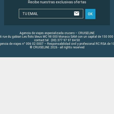
Recibe nuestras exclusivas ofertas
TU EMAIL
OK
Agencia de viajes especializada crucero – CRUISELINE
6 rue du gabian Les flots bleus MC 98 000 Monaco SAM con un capital de 150 000
contact tel : (00) 377 97 97 84 50
gencia de viajes n° 006 02 0007 – Responsabilidad civil y profesional RC RSA de
© CRUISELINE 2026 - all rights reserved