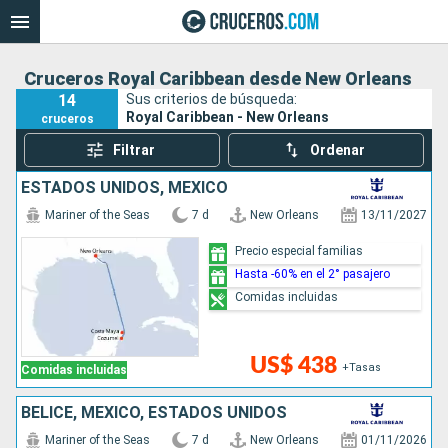
Cruceros Royal Caribbean desde New Orleans
14
Sus criterios de búsqueda:
Royal Caribbean - New Orleans
cruceros
Filtrar
Ordenar
ESTADOS UNIDOS, MÉXICO
Mariner of the Seas
7 d
New Orleans
13/11/2027
Precio especial familias
Hasta -60% en el 2° pasajero
Comidas incluidas
US$ 438
+Tasas
Comidas incluidas
BELICE, MÉXICO, ESTADOS UNIDOS
Mariner of the Seas
7 d
New Orleans
01/11/2026