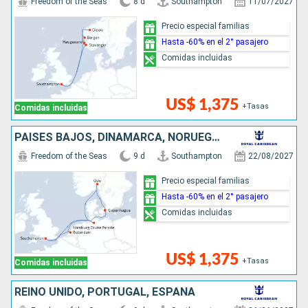
Freedom of the Seas
8 d
Southampton
11/07/2027
Precio especial familias
Hasta -60% en el 2° pasajero
Comidas incluidas
US$ 1,375
+Tasas
Comidas incluidas
PAISES BAJOS, DINAMARCA, NORUEGA, ALEMANIA, REINO UNIDO
Freedom of the Seas
9 d
Southampton
22/08/2027
Precio especial familias
Hasta -60% en el 2° pasajero
Comidas incluidas
US$ 1,375
+Tasas
Comidas incluidas
REINO UNIDO, PORTUGAL, ESPAÑA