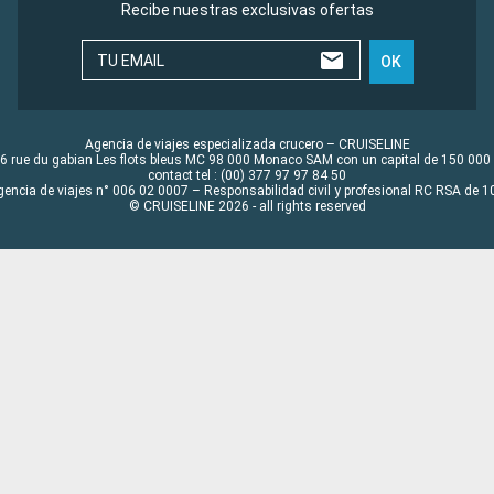
Recibe nuestras exclusivas ofertas
TU EMAIL
OK
Agencia de viajes especializada crucero – CRUISELINE
6 rue du gabian Les flots bleus MC 98 000 Monaco SAM con un capital de 150 000
contact tel : (00) 377 97 97 84 50
gencia de viajes n° 006 02 0007 – Responsabilidad civil y profesional RC RSA de
© CRUISELINE 2026 - all rights reserved