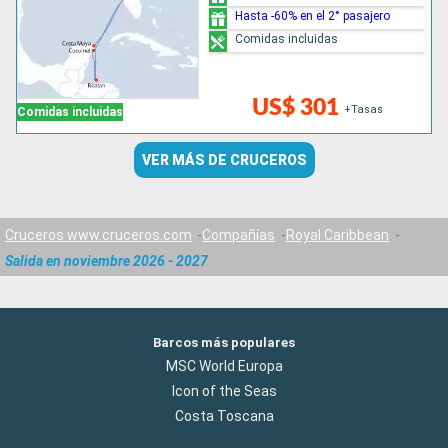
Hasta -60% en el 2° pasajero
Comidas incluidas
US$ 301
+Tasas
Comidas incluidas
VER MÁS DE CRUCEROS
Cruceros www.cruceros.com
Compañías
Royal Caribbean
Salida en noviembre 2026 - 2027
Barcos más populares
MSC World Europa
Icon of the Seas
Costa Toscana