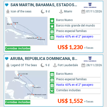
SAN MARTÍN, BAHAMAS, ESTADOS UNIDOS
Icon of the seas
8 d
Miami
07/11/2026
Barco Nuevo
Barco más grande del mundo
Precio especial familias
Hasta -60% en el 2° pasajero
US$ 1,230
+Tasas
Comidas incluidas
ARUBA, REPÚBLICA DOMINICANA, BAHAMAS, ESTADOS UNIDOS
Legend Of The Seas
9 d
Fort Lauderdale
28/11/2026
Barco Nuevo
Precio especial familias
Hasta -60% en el 2° pasajero
Comidas incluidas
US$ 1,552
+Tasas
Comidas incluidas