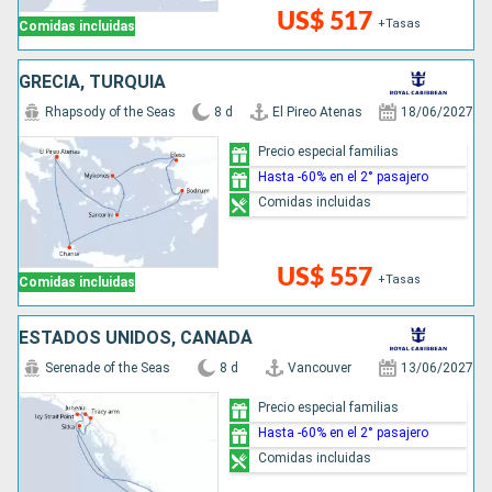
US$ 517
+Tasas
Comidas incluidas
GRECIA, TURQUÍA
Rhapsody of the Seas
8 d
El Pireo Atenas
18/06/2027
Precio especial familias
Hasta -60% en el 2° pasajero
Comidas incluidas
US$ 557
+Tasas
Comidas incluidas
ESTADOS UNIDOS, CANADÁ
Serenade of the Seas
8 d
Vancouver
13/06/2027
Precio especial familias
Hasta -60% en el 2° pasajero
Comidas incluidas