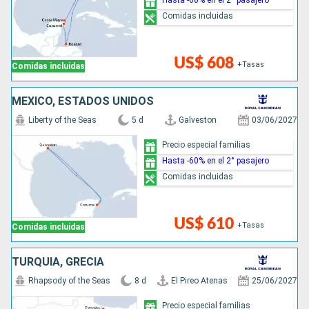
Comidas incluidas
US$ 608
+Tasas
Comidas incluidas
MÉXICO, ESTADOS UNIDOS
Liberty of the Seas
5 d
Galveston
03/06/2027
Precio especial familias
Hasta -60% en el 2° pasajero
Comidas incluidas
US$ 610
+Tasas
Comidas incluidas
TURQUÍA, GRECIA
Rhapsody of the Seas
8 d
El Pireo Atenas
25/06/2027
Precio especial familias