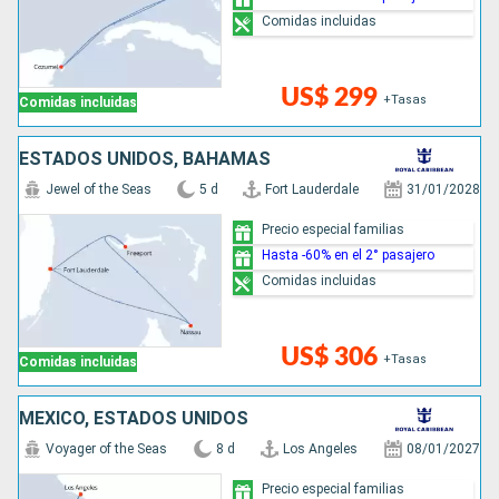
Comidas incluidas
US$ 299
+Tasas
Comidas incluidas
ESTADOS UNIDOS, BAHAMAS
Jewel of the Seas
5 d
Fort Lauderdale
31/01/2028
Precio especial familias
Hasta -60% en el 2° pasajero
Comidas incluidas
US$ 306
+Tasas
Comidas incluidas
MÉXICO, ESTADOS UNIDOS
Voyager of the Seas
8 d
Los Angeles
08/01/2027
Precio especial familias