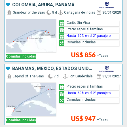
COLOMBIA, ARUBA, PANAMÁ
Grandeur of the Seas
8 d
Cartagena de Indias
30/01/2028
Caribe Sin Visa
Precio especial familias
Hasta -60% en el 2° pasajero
Comidas incluidas
US$ 856
+Tasas
Comidas incluidas
BAHAMAS, MÉXICO, ESTADOS UNIDOS
Legend Of The Seas
7 d
Fort Lauderdale
31/01/2027
Precio especial familias
Hasta -60% en el 2° pasajero
Comidas incluidas
US$ 947
+Tasas
Comidas incluidas