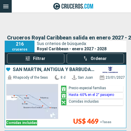
Cruceros Royal Caribbean salida en enero 2027 - 
216
Sus criterios de búsqueda:
Royal Caribbean - enero 2027 - 2028
cruceros
Filtrar
Ordenar
SAN MARTÍN, ANTIGUA Y BARBUDA, PUERTO RICO
Rhapsody of the Seas
8 d
San Juan
23/01/2027
Precio especial familias
Hasta -60% en el 2° pasajero
Comidas incluidas
US$ 469
+Tasas
Comidas incluidas