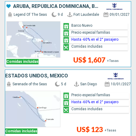
ARUBA, REPÚBLICA DOMINICANA, BAHAMAS, ESTADOS UNIDOS
Legend Of The Seas
9 d
Fort Lauderdale
09/01/2027
Barco Nuevo
Precio especial familias
Hasta -60% en el 2° pasajero
Comidas incluidas
US$ 1,607
+Tasas
Comidas incluidas
ESTADOS UNIDOS, MÉXICO
Serenade of the Seas
5 d
San Diego
10/01/2027
Precio especial familias
Hasta -60% en el 2° pasajero
Comidas incluidas
US$ 123
+Tasas
Comidas incluidas