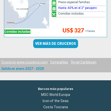
Precio especial familias
Hasta -60% en el 2° pasajero
Comidas incluidas
US$ 327
+Tasas
Comidas incluidas
VER MÁS DE CRUCEROS
Cruceros www.cruceros.com
Compañías
Royal Caribbean
Salida en enero 2027 - 2028
Barcos más populares
MSC World Europa
Icon of the Seas
Costa Toscana