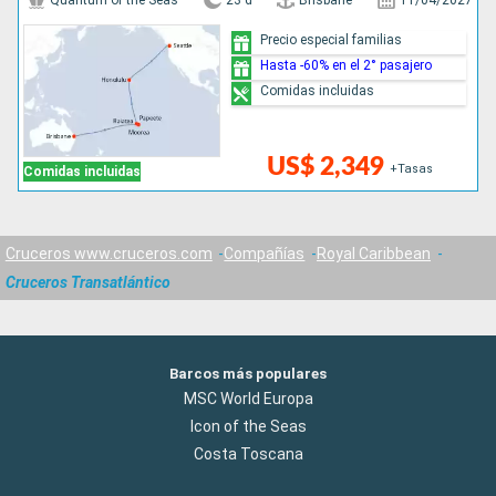
Quantum of the Seas
23 d
Brisbane
11/04/2027
Precio especial familias
Hasta -60% en el 2° pasajero
Comidas incluidas
US$ 2,349
+Tasas
Comidas incluidas
Cruceros www.cruceros.com
Compañías
Royal Caribbean
Cruceros Transatlántico
Barcos más populares
MSC World Europa
Icon of the Seas
Costa Toscana