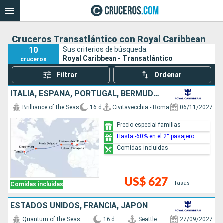
Cruceros Transatlántico con Royal Caribbean
10
Sus criterios de búsqueda:
Royal Caribbean - Transatlántico
cruceros
Filtrar
Ordenar
ITALIA, ESPAÑA, PORTUGAL, BERMUDAS, ESTADOS UNIDOS
Brilliance of the Seas
16 d
Civitavecchia - Roma
06/11/2027
Precio especial familias
Hasta -60% en el 2° pasajero
Comidas incluidas
US$ 627
+Tasas
Comidas incluidas
ESTADOS UNIDOS, FRANCIA, JAPÓN
Quantum of the Seas
16 d
Seattle
27/09/2027