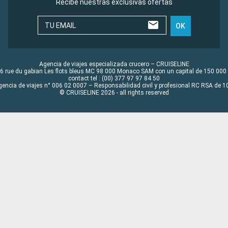
Recibe nuestras exclusivas ofertas
TU EMAIL
OK
Agencia de viajes especializada crucero – CRUISELINE
6 rue du gabian Les flots bleus MC 98 000 Monaco SAM con un capital de 150 000
contact tel : (00) 377 97 97 84 50
gencia de viajes n° 006 02 0007 – Responsabilidad civil y profesional RC RSA de
© CRUISELINE 2026 - all rights reserved