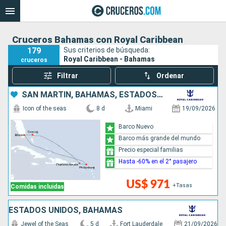
Cruceros Bahamas con Royal Caribbean
179
Sus criterios de búsqueda:
Royal Caribbean - Bahamas
cruceros
Filtrar
Ordenar
SAN MARTÍN, BAHAMAS, ESTADOS UNIDOS
Icon of the seas
8 d
Miami
19/09/2026
Barco Nuevo
Barco más grande del mundo
Precio especial familias
Hasta -60% en el 2° pasajero
US$ 971
+Tasas
Comidas incluidas
ESTADOS UNIDOS, BAHAMAS
Jewel of the Seas
5 d
Fort Lauderdale
21/09/2026