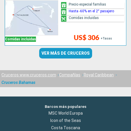
Precio especial familias
Hasta -60% en el 2° pasajero
Comidas incluidas
US$ 306
+Tasas
Comidas incluidas
VER MÁS DE CRUCEROS
Cruceros www.cruceros.com
Compañías
Royal Caribbean
Cruceros Bahamas
Barcos más populares
MSC World Europa
Icon of the Seas
Costa Toscana