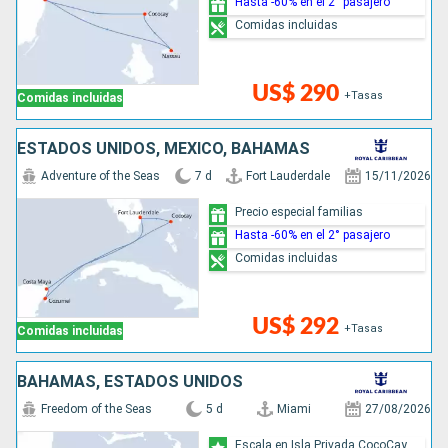
Hasta -60% en el 2° pasajero
Comidas incluidas
US$ 290
+Tasas
Comidas incluidas
ESTADOS UNIDOS, MÉXICO, BAHAMAS
Adventure of the Seas
7 d
Fort Lauderdale
15/11/2026
Precio especial familias
Hasta -60% en el 2° pasajero
Comidas incluidas
US$ 292
+Tasas
Comidas incluidas
BAHAMAS, ESTADOS UNIDOS
Freedom of the Seas
5 d
Miami
27/08/2026
Escala en Isla Privada CocoCay