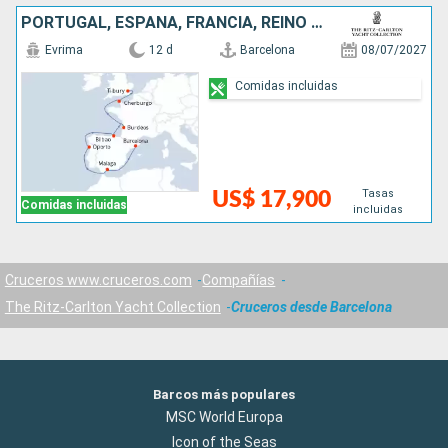
PORTUGAL, ESPAÑA, FRANCIA, REINO UNIDO
Evrima
12 d
Barcelona
08/07/2027
Comidas incluidas
Tasas
US$ 17,900
Comidas incluidas
incluidas
Cruceros www.cruceros.com
Compañías
The Ritz-Carlton Yacht Collection
Cruceros desde Barcelona
Barcos más populares
MSC World Europa
Icon of the Seas