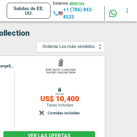
Estamos
abiertos
Salidas de EE.
+1 (786) 842-
UU.
4533
ollection
Ordenar Los más vendidos
Itinerario : Vancouver, Ketchikán, Sitka, Wrangell, Klawock, Vancouver, Ketchikán, Sitka, Wrangell, Klawock, Vancouver
desde
US$ 10,400
Tasas incluidas
Comidas incluidas
VER LAS OFERTAS