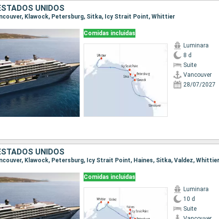
ESTADOS UNIDOS
ancouver, Klawock, Petersburg, Sitka, Icy Strait Point, Whittier
Comidas incluidas
Luminara
8 d
Suite
Vancouver
28/07/2027
ESTADOS UNIDOS
ancouver, Klawock, Petersburg, Icy Strait Point, Haines, Sitka, Valdez, Whittie
Comidas incluidas
Luminara
10 d
Suite
Vancouver