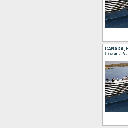
CANADÁ, 
Itinerario : V