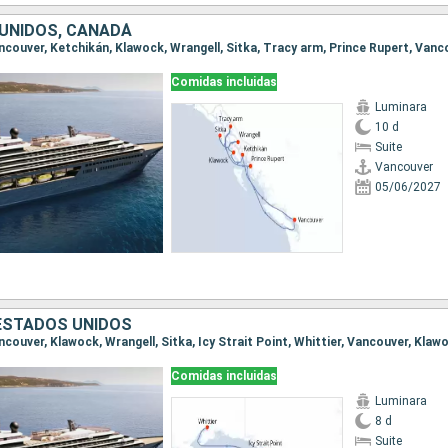
UNIDOS, CANADÁ
Vancouver, Ketchikán, Klawock, Wrangell, Sitka, Tracy arm, Prince Rupert, Vanc
Comidas incluidas
Luminara
10 d
Suite
Vancouver
05/06/2027
ESTADOS UNIDOS
Comidas incluidas
Luminara
8 d
Suite