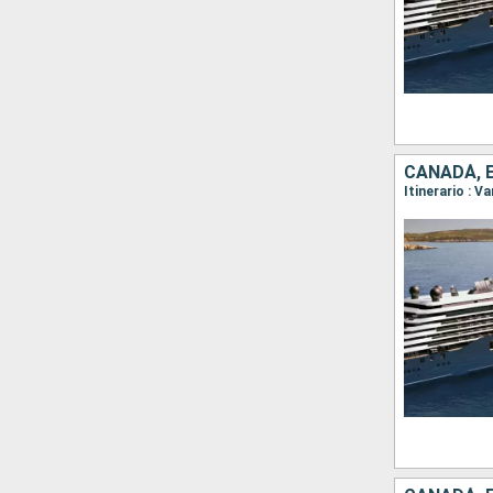
CANADÁ, 
Itinerario : V