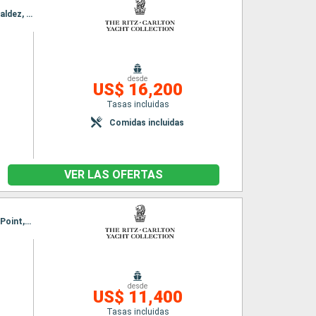
Itinerario : Vancouver, Klawock, Ketchikán, Sitka, Icy Strait Point, Haines, Hubard Glacier, Valdez, Whittier, Vancouver, Klawock, Ketchikán, Sitka, Icy Strait Point, Haines, Hubard Glacier, Valdez, Whittier
desde
US$ 16,200
Tasas incluidas
Comidas incluidas
VER LAS OFERTAS
Itinerario : Whittier, Icy Strait Point, Haines, Sitka, Klawock, Vancouver, Whittier, Icy Strait Point, Haines, Sitka, Klawock, Vancouver
desde
US$ 11,400
Tasas incluidas