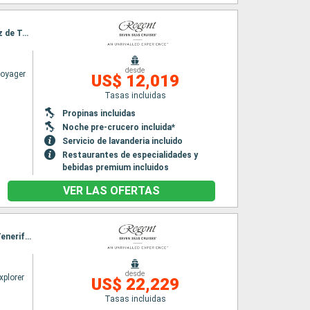
Itinerario : Barcelona, Almeria, Gibraltar, Cadiz, Funchal, Santa Cruz de la Palma, Santa Cruz de Tenerife, Las Palmas, Arrecife, Agadir, Casablanca, Palma de Mallorca, Barcelona
desde
Voyager
US$ 12,019
Tasas incluidas
Propinas incluidas
Noche pre-crucero incluida*
Servicio de lavanderia incluido
Restaurantes de especialidades y
bebidas premium incluidos
VER LAS OFERTAS
Itinerario : Barcelona, Ibiza, Valencia, Cartagena, Malaga, Gibraltar, Lisboa, Santa Cruz de Tenerife, Santa Cruz de la Palma, Tánger, Melilla, Almeria, Alicante, Barcelona
desde
xplorer
US$ 22,229
Tasas incluidas