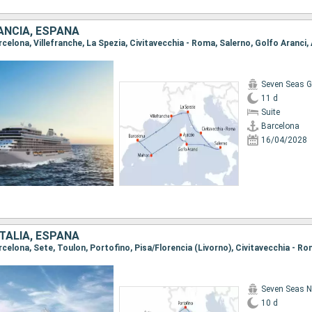
RANCIA, ESPAÑA
Seven Seas G
11 d
Suite
Barcelona
16/04/2028
ITALIA, ESPAÑA
Seven Seas N
10 d