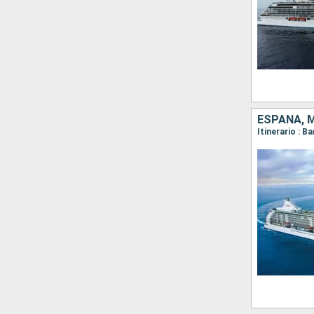
ESPAÑA, 
Itinerario : 