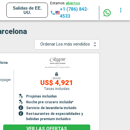
Estamos
abiertos
Salidas de EE.
+1 (786) 842-
UU.
4533
arcelona
Ordenar Los más vendidos
elona
desde
Voyager
US$ 4,921
Tasas incluidas
Propinas incluidas
Noche pre-crucero incluida*
Servicio de lavanderia incluido
Restaurantes de especialidades y
bebidas premium incluidos
VER LAS OFERTAS