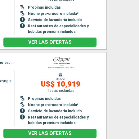
Propinas incluidas
Noche pre-crucero incluida*
Servicio de lavanderia incluido
Restaurantes de especialidades y
bebidas premium incluidos
VER LAS OFERTAS
Itinerario : Barcelona, Palamos, Sete, Toulon, La Spezia, Salerno, Civitavecchia - Roma, Nápoles, Messine, La Valetta, La Goulette, Cagliari, Palma de Mallorca, Barcelona
desde
Voyager
US$ 10,919
Tasas incluidas
Propinas incluidas
Noche pre-crucero incluida*
Servicio de lavanderia incluido
Restaurantes de especialidades y
bebidas premium incluidos
VER LAS OFERTAS