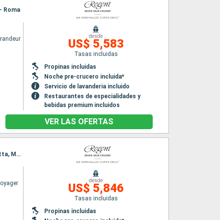
a - Roma
desde
randeur
US$ 5,583
Tasas incluidas
Propinas incluidas
Noche pre-crucero incluida*
Servicio de lavanderia incluido
Restaurantes de especialidades y
bebidas premium incluidos
VER LAS OFERTAS
Itinerario : Barcelona, Palma de Mallorca, Cartagena, Malaga, Cagliari, La Goulette, La Valetta, Messine, Nápoles, Civitavecchia - Roma
desde
Voyager
US$ 5,846
Tasas incluidas
Propinas incluidas