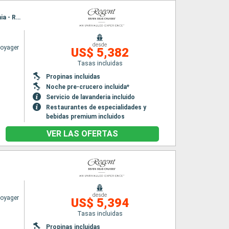
Itinerario : Barcelona, Sete, Marsella, Cannes, Savona, Pisa/Florencia (Livorno), Civitavecchia - Roma
desde
Voyager
US$ 5,382
Tasas incluidas
Propinas incluidas
Noche pre-crucero incluida*
Servicio de lavanderia incluido
Restaurantes de especialidades y
bebidas premium incluidos
VER LAS OFERTAS
desde
Voyager
US$ 5,394
Tasas incluidas
Propinas incluidas