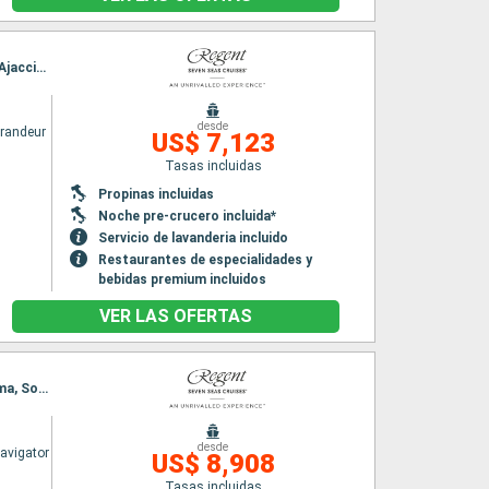
Itinerario : Barcelona, Villefranche, La Spezia, Civitavecchia - Roma, Salerno, Golfo Aranci, Ajaccio, Mahon, Barcelona
desde
randeur
US$ 7,123
Tasas incluidas
Propinas incluidas
Noche pre-crucero incluida*
Servicio de lavanderia incluido
Restaurantes de especialidades y
bebidas premium incluidos
VER LAS OFERTAS
Itinerario : Barcelona, Sete, Toulon, Portofino, Pisa/Florencia (Livorno), Civitavecchia - Roma, Sorrento, Palma de Mallorca, Barcelona
desde
avigator
US$ 8,908
Tasas incluidas