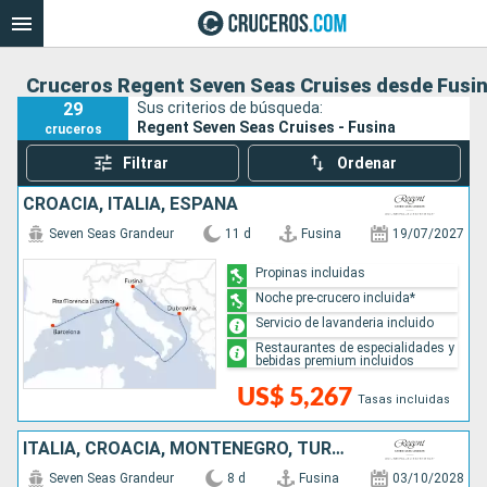
Cruceros Regent Seven Seas Cruises desde Fusi
29
Sus criterios de búsqueda:
Regent Seven Seas Cruises - Fusina
cruceros
Filtrar
Ordenar
CROACIA, ITALIA, ESPAÑA
Seven Seas Grandeur
11 d
Fusina
19/07/2027
Propinas incluidas
Noche pre-crucero incluida*
Servicio de lavanderia incluido
Restaurantes de especialidades y
bebidas premium incluidos
US$ 5,267
Tasas incluidas
ITALIA, CROACIA, MONTENEGRO, TURQUÍA, GRECIA
Seven Seas Grandeur
8 d
Fusina
03/10/2028