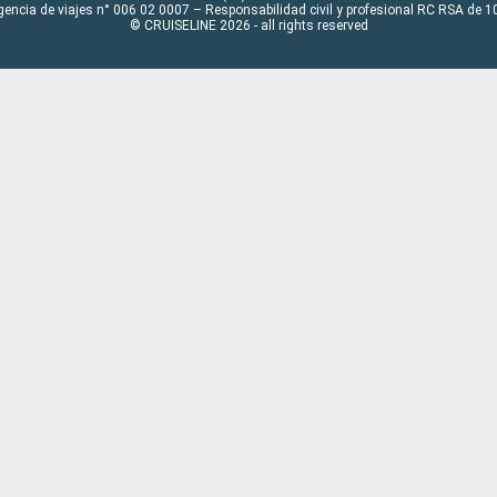
gencia de viajes n° 006 02 0007 – Responsabilidad civil y profesional RC RSA de
© CRUISELINE 2026 - all rights reserved