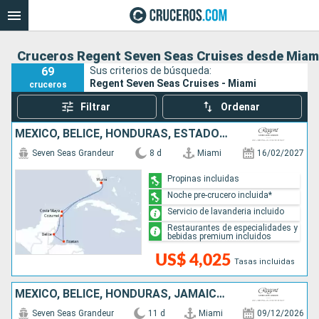
Cruceros Regent Seven Seas Cruises desde Miam
69
Sus criterios de búsqueda:
Regent Seven Seas Cruises - Miami
cruceros
Filtrar
Ordenar
MÉXICO, BELICE, HONDURAS, ESTADOS UNIDOS
Seven Seas Grandeur
8 d
Miami
16/02/2027
Propinas incluidas
Noche pre-crucero incluida*
Servicio de lavanderia incluido
Restaurantes de especialidades y
bebidas premium incluidos
US$ 4,025
Tasas incluidas
MÉXICO, BELICE, HONDURAS, JAMAICA, ISLAS CAIMÁN, ESTADOS UNIDOS
Seven Seas Grandeur
11 d
Miami
09/12/2026