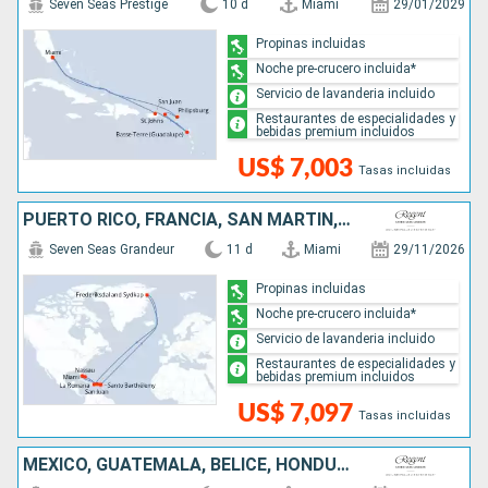
Seven Seas Prestige
10 d
Miami
29/01/2029
Propinas incluidas
Noche pre-crucero incluida*
Servicio de lavanderia incluido
Restaurantes de especialidades y
bebidas premium incluidos
US$ 7,003
Tasas incluidas
PUERTO RICO, FRANCIA, SAN MARTÍN, GROENLANDIA, REPÚBLICA DOMINICANA, BAHAMAS, ESTADOS UNIDOS
Seven Seas Grandeur
11 d
Miami
29/11/2026
Propinas incluidas
Noche pre-crucero incluida*
Servicio de lavanderia incluido
Restaurantes de especialidades y
bebidas premium incluidos
US$ 7,097
Tasas incluidas
MÉXICO, GUATEMALA, BELICE, HONDURAS, JAMAICA, ISLAS CAIMÁN, ESTADOS UNIDOS