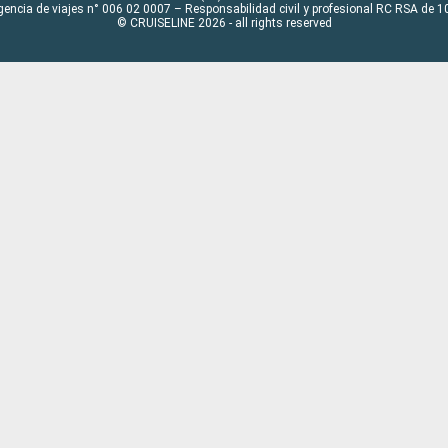
gencia de viajes n° 006 02 0007 – Responsabilidad civil y profesional RC RSA de
© CRUISELINE 2026 - all rights reserved