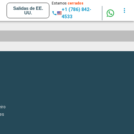
Estamos
cerrados
Salidas de EE.
+1 (786) 842-
UU.
4533
iro
es