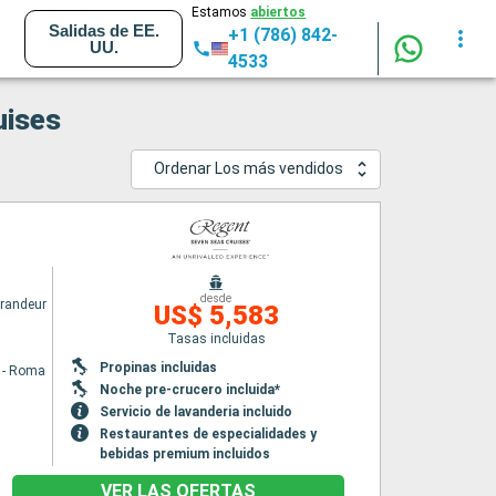
Estamos
abiertos
Salidas de EE.
+1 (786) 842-
UU.
4533
uises
Ordenar Los más vendidos
desde
randeur
US$ 5,583
Tasas incluidas
Propinas incluidas
a - Roma
Noche pre-crucero incluida*
Servicio de lavanderia incluido
Restaurantes de especialidades y
bebidas premium incluidos
VER LAS OFERTAS