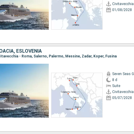
Civitavecchi
01/08/2028
ROACIA, ESLOVENIA
ivitavecchia - Roma, Salerno, Palermo, Messine, Zadar, Koper, Fusina
Seven Seas G
8 d
Suite
Civitavecchi
05/07/2028