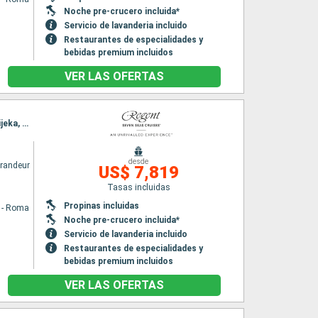
Noche pre-crucero incluida*
Servicio de lavanderia incluido
Restaurantes de especialidades y
bebidas premium incluidos
VER LAS OFERTAS
Itinerario : Civitavecchia - Roma, Salerno, Messine, La Valetta, Brindisi, Kotor, Dubrovnik, Rijeka, Fusina
desde
randeur
US$ 7,819
Tasas incluidas
Propinas incluidas
a - Roma
Noche pre-crucero incluida*
Servicio de lavanderia incluido
Restaurantes de especialidades y
bebidas premium incluidos
VER LAS OFERTAS