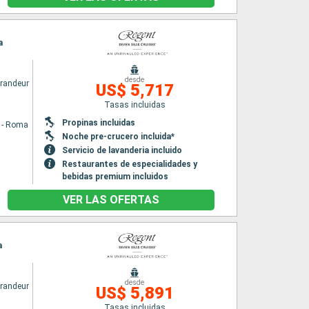
a
desde
randeur
US$ 5,717
Tasas incluidas
Propinas incluidas
a - Roma
Noche pre-crucero incluida*
Servicio de lavanderia incluido
Restaurantes de especialidades y
bebidas premium incluidos
VER LAS OFERTAS
a
desde
randeur
US$ 5,891
Tasas incluidas