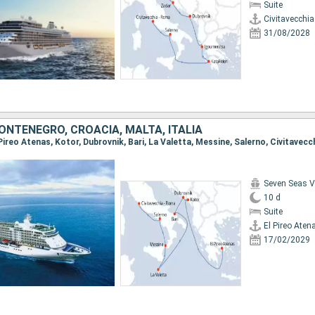
Suite
Civitavecchi
31/08/2028
ONTENEGRO, CROACIA, MALTA, ITALIA
Seven Seas 
10 d
Suite
El Pireo Aten
17/02/2029