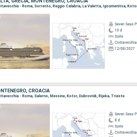
ALTA, GRECIA, MONTENEGRO, CROACIA
Seven Seas P
10 d
Suite
Civitavecchi
12/08/2027
MONTENEGRO, CROACIA
ivitavecchia - Roma, Salerno, Messine, Kotor, Dubrovnik, Rijeka, Trieste
Seven Seas P
8 d
Suite
Civitavecchi