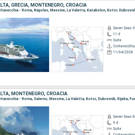
ALTA, GRECIA, MONTENEGRO, CROACIA
Seven Seas 
11 d
Suite
Civitavecchi
11/04/2028
ALTA, MONTENEGRO, CROACIA
ivitavecchia - Roma, Salerno, Messine, La Valetta, Kotor, Dubrovnik, Rijeka, Fu
Seven Seas M
9 d
Suite
Civitavecchi