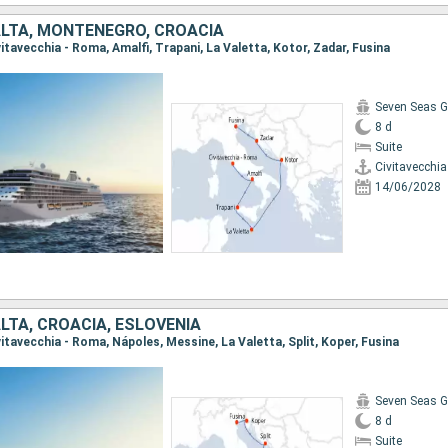
ALTA, MONTENEGRO, CROACIA
ivitavecchia - Roma, Amalfi, Trapani, La Valetta, Kotor, Zadar, Fusina
Seven Seas G
8 d
Suite
Civitavecchi
14/06/2028
ALTA, CROACIA, ESLOVENIA
ivitavecchia - Roma, Nápoles, Messine, La Valetta, Split, Koper, Fusina
Seven Seas G
8 d
Suite