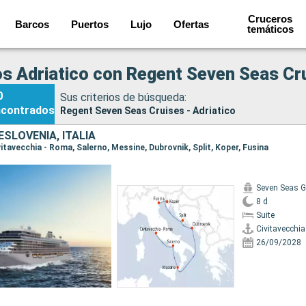
Cruceros
Barcos
Puertos
Lujo
Ofertas
temáticos
s Adriatico con Regent Seven Seas Cr
0
Sus criterios de búsqueda:
ncontrados
Regent Seven Seas Cruises - Adriatico
ESLOVENIA, ITALIA
ivitavecchia - Roma, Salerno, Messine, Dubrovnik, Split, Koper, Fusina
Seven Seas G
8 d
Suite
Civitavecchi
26/09/2028