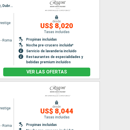
Itinerario : Civitavecchia - Roma, Sorrento, Reggio Calabria, La Valetta, Igoumenitsa, Kotor, Dubrovnik, Zadar, Trieste
desde
restige
US$ 8,020
Tasas incluidas
Propinas incluidas
a - Roma
Noche pre-crucero incluida*
Servicio de lavanderia incluido
Restaurantes de especialidades y
bebidas premium incluidos
VER LAS OFERTAS
desde
restige
US$ 8,044
Tasas incluidas
Propinas incluidas
a - Roma