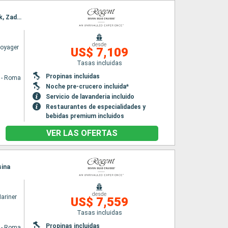
Itinerario : Civitavecchia - Roma, Nápoles, Messine, La Valetta, Katakolon, Kotor, Dubrovnik, Zadar, Fusina
desde
Voyager
US$ 7,109
Tasas incluidas
Propinas incluidas
a - Roma
Noche pre-crucero incluida*
Servicio de lavanderia incluido
Restaurantes de especialidades y
bebidas premium incluidos
VER LAS OFERTAS
sina
desde
ariner
US$ 7,559
Tasas incluidas
Propinas incluidas
a - Roma