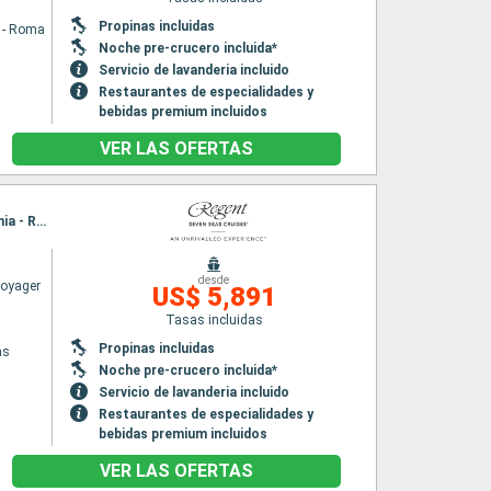
Propinas incluidas
a - Roma
Noche pre-crucero incluida*
Servicio de lavanderia incluido
Restaurantes de especialidades y
bebidas premium incluidos
VER LAS OFERTAS
Itinerario : El Pireo Atenas, Kotor, Dubrovnik, Bari, La Valetta, Messine, Salerno, Civitavecchia - Roma
desde
Voyager
US$ 5,891
Tasas incluidas
Propinas incluidas
as
Noche pre-crucero incluida*
Servicio de lavanderia incluido
Restaurantes de especialidades y
bebidas premium incluidos
VER LAS OFERTAS