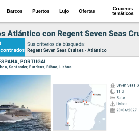
Cruceros
Barcos
Puertos
Lujo
Ofertas
temáticos
s Atlántico con Regent Seven Seas Cr
3
Sus criterios de búsqueda:
ncontrados
Regent Seven Seas Cruises - Atlántico
 ESPAÑA, PORTUGAL
isboa, Santander, Burdeos, Bilbao, Lisboa
Seven Seas G
11 d
Suite
Lisboa
28/04/2027