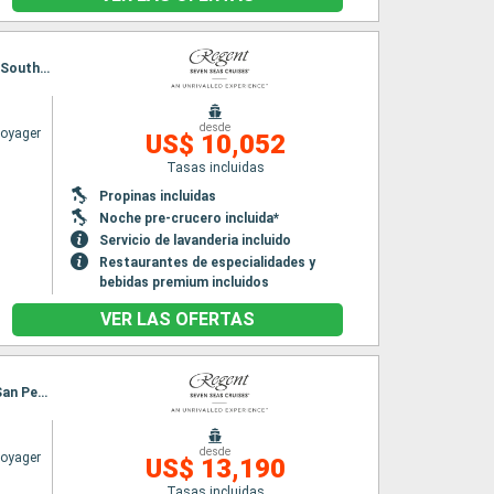
Itinerario : Southampton, Le Verdon, Burdeos, Bilbao, Gijón, La Coruña, St. Malo, Le Havre, Southampton
desde
Voyager
US$ 10,052
Tasas incluidas
Propinas incluidas
n
Noche pre-crucero incluida*
Servicio de lavanderia incluido
Restaurantes de especialidades y
bebidas premium incluidos
VER LAS OFERTAS
Itinerario : Southampton, Falmouth, Pauillac, Biarritz, Bilbao, Lorient, St. Malo, Puerto de San Pedro, Le Havre, Southampton
desde
Voyager
US$ 13,190
Tasas incluidas