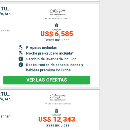
ESTADOS UNIDOS, CANADÁ, ANTIGUA Y BARBUDA, MARRUECOS, PORTUGAL
Itinerario : Nueva York, Halifax, Saint John's, Punta Delgada, Funchal, Santa Cruz de Tenerife, Arrecife, Agadir, Casablanca, Lisboa
desde
ariner
US$ 6,585
Tasas incluidas
Propinas incluidas
Noche pre-crucero incluida*
Servicio de lavanderia incluido
Restaurantes de especialidades y
bebidas premium incluidos
VER LAS OFERTAS
ESTADOS UNIDOS, CANADÁ, ANTIGUA Y BARBUDA, MARRUECOS, PORTUGAL, ESPAÑA, FRANCIA, REINO UNIDO
Itinerario : Nueva York, Halifax, Saint John's, Punta Delgada, Funchal, Santa Cruz de Tenerife, Arrecife, Agadir, Casablanca, Lisboa, Oporto, La Coruña, Gijón, Bilbao, Burdeos, La Rochelle, St Helier, Le Havre
desde
ariner
US$ 12,343
Tasas incluidas