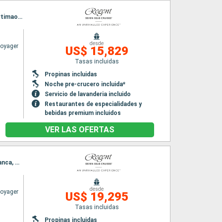
Itinerario : Barcelona, Palma de Mallorca, Valencia, Cartagena, Malaga, Gibraltar, Cadiz, Portimao, Lisboa, Oporto, Vigo, La Coruña, Bilbao, Burdeos, La Rochelle, St Helier, Le Havre, Southampton
desde
Voyager
US$ 15,829
Tasas incluidas
Propinas incluidas
Noche pre-crucero incluida*
Servicio de lavanderia incluido
Restaurantes de especialidades y
bebidas premium incluidos
VER LAS OFERTAS
Itinerario : Barcelona, Sete, Toulon, Palma de Mallorca, Cartagena, Malaga, Tánger, Casablanca, Cadiz, Portimao, Lisboa, Oporto, La Coruña, Bilbao, Burdeos, Brest, St Helier, Honfleur, Southampton
desde
Voyager
US$ 19,295
Tasas incluidas
Propinas incluidas