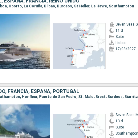
 ESPAÑA, FRANCIA, REINO UNIDO
Lisboa, Oporto, La Coruña, Bilbao, Burdeos, St Helier, Le Havre, Southampton
Seven Seas G
11 d
Suite
Lisboa
17/08/2027
DO, FRANCIA, ESPAÑA, PORTUGAL
Seven Seas M
13 d
Suite
Southampto