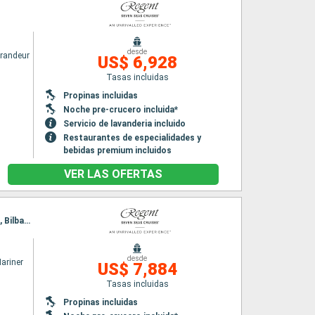
desde
randeur
US$ 6,928
Tasas incluidas
Propinas incluidas
Noche pre-crucero incluida*
Servicio de lavanderia incluido
Restaurantes de especialidades y
bebidas premium incluidos
VER LAS OFERTAS
Itinerario : Southampton, Honfleur, Puerto de San Pedro, St. Malo, Brest, Burdeos, Biarritz, Bilbao, La Coruña, Lisboa
desde
ariner
US$ 7,884
Tasas incluidas
Propinas incluidas
n