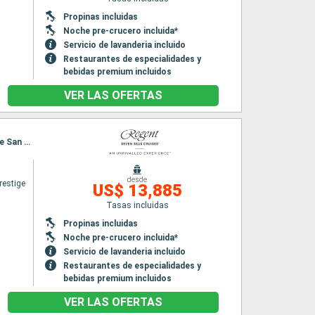
Propinas incluidas
n
Noche pre-crucero incluida*
Servicio de lavanderia incluido
Restaurantes de especialidades y
bebidas premium incluidos
VER LAS OFERTAS
Itinerario : Southampton, La Rochelle, Burdeos, Biarritz, Bilbao, La Coruña, Brest, Puerto de San Pedro, Le Havre, Southampton
desde
restige
US$ 13,885
Tasas incluidas
Propinas incluidas
n
Noche pre-crucero incluida*
Servicio de lavanderia incluido
Restaurantes de especialidades y
bebidas premium incluidos
VER LAS OFERTAS