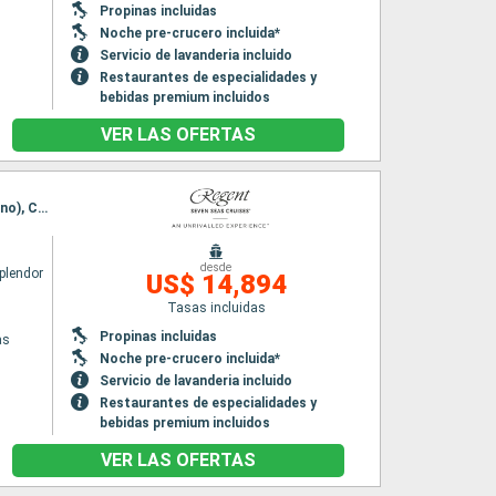
Propinas incluidas
Noche pre-crucero incluida*
Servicio de lavanderia incluido
Restaurantes de especialidades y
bebidas premium incluidos
VER LAS OFERTAS
Itinerario : El Pireo Atenas, La Valetta, Nápoles, Civitavecchia - Roma, Pisa/Florencia (Livorno), Cannes, Barcelona, Malaga, Portimao, Lisboa
desde
plendor
US$ 14,894
Tasas incluidas
Propinas incluidas
as
Noche pre-crucero incluida*
Servicio de lavanderia incluido
Restaurantes de especialidades y
bebidas premium incluidos
VER LAS OFERTAS