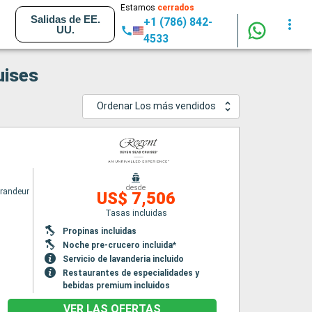
Estamos
cerrados
Salidas de EE.
+1 (786) 842-
UU.
4533
uises
Ordenar Los más vendidos
desde
randeur
US$ 7,506
Tasas incluidas
Propinas incluidas
Noche pre-crucero incluida*
Servicio de lavanderia incluido
Restaurantes de especialidades y
bebidas premium incluidos
VER LAS OFERTAS