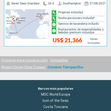
Seven Seas Grandeur
26 d
Southampton
27/08/2027
Propinas incluidas
Noche pre-crucero incluida*
Servicio de lavanderia incluido
Restaurantes de especialidades y
bebidas premium incluidos
Tasas
US$ 21,366
incluidas
Cruceros www.cruceros.com
Compañías
Regent Seven Seas Cruises
Cruceros Transpacifico
Barcos más populares
MSC World Europa
Icon of the Seas
Costa Toscana