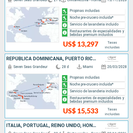
Seven Seas Grandeur
21 d
Civitavecchia - Roma
13/11/2028
Propinas incluidas
Noche pre-crucero incluida*
Servicio de lavanderia incluido
Restaurantes de especialidades y
bebidas premium incluidos
Tasas
US$ 13,297
incluidas
REPÚBLICA DOMINICANA, PUERTO RICO, FRANCIA, DOMINICA, SAN VINCENT Y LAS GRANADINAS, ESTADOS UNIDOS, BAHAMAS, PORTUGAL, MARRUECOS, ESPAÑA
Seven Seas Grandeur
28 d
Miami
20/03/2028
Propinas incluidas
Noche pre-crucero incluida*
Servicio de lavanderia incluido
Restaurantes de especialidades y
bebidas premium incluidos
Tasas
US$ 15,533
incluidas
ITALIA, PORTUGAL, REINO UNIDO, HONDURAS, GUATEMALA, BELICE, MÉXICO, ESTADOS UNIDOS