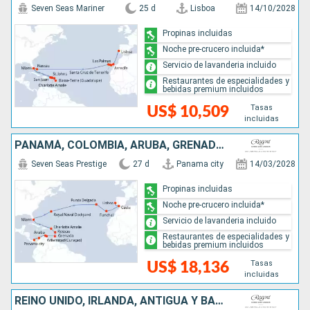
Seven Seas Mariner
25 d
Lisboa
14/10/2028
Propinas incluidas
Noche pre-crucero incluida*
Servicio de lavanderia incluido
Restaurantes de especialidades y
bebidas premium incluidos
Tasas
US$ 10,509
incluidas
PANAMÁ, COLOMBIA, ARUBA, GRENADA, DOMINICA, ESTADOS UNIDOS, REINO UNIDO, PORTUGAL, ESPAÑA
Seven Seas Prestige
27 d
Panama city
14/03/2028
Propinas incluidas
Noche pre-crucero incluida*
Servicio de lavanderia incluido
Restaurantes de especialidades y
bebidas premium incluidos
Tasas
US$ 18,136
incluidas
REINO UNIDO, IRLANDA, ANTIGUA Y BARBUDA, CANADÁ, ESTADOS UNIDOS