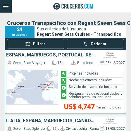
Cruceros Transpacifico con Regent Seven Seas C
24
Sus criterios de búsqueda:
Regent Seven Seas Cruises - Transpacifico
cruceros
Filtrar
Ordenar
ESPAÑA, MARRUECOS, PORTUGAL, REINO UNIDO, ESTADOS UNIDOS
Seven Seas Voyager
15 d
Barcelona
05/12/2027
Propinas incluidas
Noche pre-crucero incluida*
Servicio de lavanderia incluido
Restaurantes de especialidades y
bebidas premium incluidos
US$ 4,747
Tasas incluidas
ITALIA, ESPAÑA, MARRUECOS, CANADÁ, ESTADOS UNIDOS
Seven Seas Splendor
15 d
Civitavecchia - Roma
18/05/2027