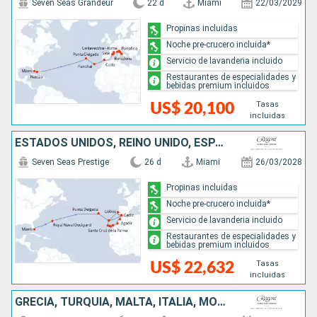
Seven Seas Grandeur
22 d
Miami
22/03/2029
Propinas incluidas
Noche pre-crucero incluida*
Servicio de lavanderia incluido
Restaurantes de especialidades y
bebidas premium incluidos
Tasas
US$ 20,100
incluidas
ESTADOS UNIDOS, REINO UNIDO, ESPAÑA, MARRUECOS, PORTUGAL
Seven Seas Prestige
26 d
Miami
26/03/2028
Propinas incluidas
Noche pre-crucero incluida*
Servicio de lavanderia incluido
Restaurantes de especialidades y
bebidas premium incluidos
Tasas
US$ 22,632
incluidas
GRECIA, TURQUÍA, MALTA, ITALIA, MONACO, ESPAÑA, PORTUGAL, REINO UNIDO, ESTADOS UNIDOS