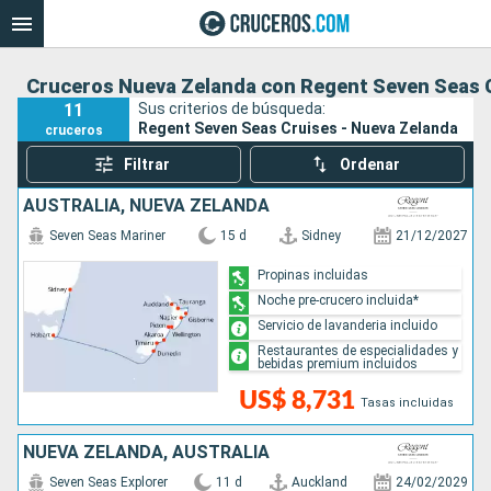
Cruceros Nueva Zelanda con Regent Seven Seas 
11
Sus criterios de búsqueda:
Regent Seven Seas Cruises - Nueva Zelanda
cruceros
Filtrar
Ordenar
AUSTRALIA, NUEVA ZELANDA
Seven Seas Mariner
15 d
Sidney
21/12/2027
Propinas incluidas
Noche pre-crucero incluida*
Servicio de lavanderia incluido
Restaurantes de especialidades y
bebidas premium incluidos
US$ 8,731
Tasas incluidas
NUEVA ZELANDA, AUSTRALIA
Seven Seas Explorer
11 d
Auckland
24/02/2029