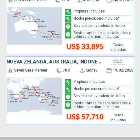
Seven Seas Explorer
27 d
Auckland
24/02/2029
Propinas incluidas
Noche pre-crucero incluida*
Servicio de lavanderia incluido
Restaurantes de especialidades y
bebidas premium incluidos
Tasas
US$ 33,895
incluidas
NUEVA ZELANDA, AUSTRALIA, INDONESIA, SINGAPUR, MALASIA, TAILANDIA, SRI LANKA, MALDIVAS, SEYCHELLES, MAURICE, FRANCIA, MADAGASCAR, SUDAFRICA
Seven Seas Mariner
70 d
Sidney
19/02/2028
Propinas incluidas
Noche pre-crucero incluida*
Servicio de lavanderia incluido
Restaurantes de especialidades y
bebidas premium incluidos
Tasas
US$ 57,710
incluidas