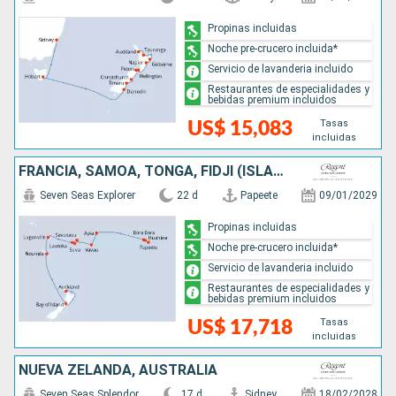
Propinas incluidas
Noche pre-crucero incluida*
Servicio de lavanderia incluido
Restaurantes de especialidades y
bebidas premium incluidos
Tasas
US$ 15,083
incluidas
FRANCIA, SAMOA, TONGA, FIDJI (ISLAS), VANUATU, NUEVA CALEDONIA, NUEVA ZELANDA
Seven Seas Explorer
22 d
Papeete
09/01/2029
Propinas incluidas
Noche pre-crucero incluida*
Servicio de lavanderia incluido
Restaurantes de especialidades y
bebidas premium incluidos
Tasas
US$ 17,718
incluidas
NUEVA ZELANDA, AUSTRALIA
Seven Seas Splendor
17 d
Sidney
18/02/2028