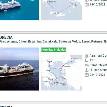
14/10/2028
GRECIA
Comidas incluidas
Azamara Qu
12 d
Camarote es
El Pireo Aten
03/10/2026