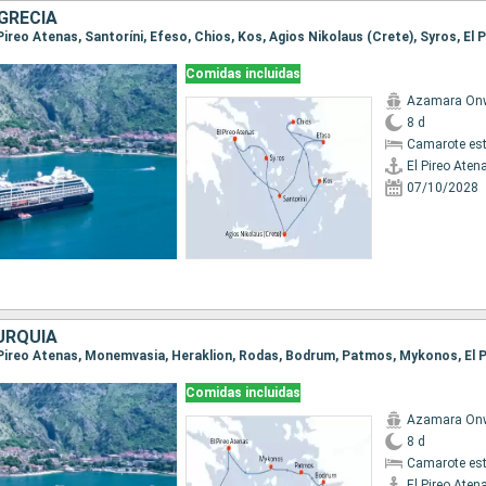
GRECIA
Comidas incluidas
Azamara On
8 d
Camarote es
El Pireo Aten
07/10/2028
URQUÍA
Comidas incluidas
Azamara On
8 d
Camarote es
El Pireo Aten