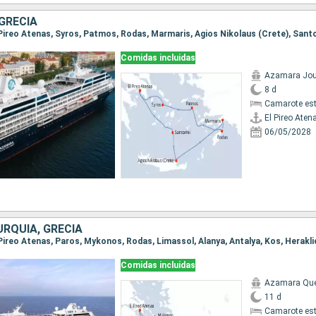
GRECIA
Comidas incluidas
Azamara Jou
8 d
Camarote es
El Pireo Aten
06/05/2028
URQUÍA, GRECIA
Comidas incluidas
Azamara Qu
11 d
Camarote es