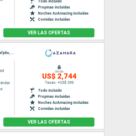
Todo incluido
Propinas incluidas
Noches AzAmazing incluidas
Comidas incluidas
VER LAS OFERTAS
Itinerario : El Pireo Atenas, Chios, Estambul, Canakkale, Salónica, Volos, Syros, Patmos, Nafplio, El Pireo Atenas
est
desde
US$ 2,744
Tasas: +US$ 390
tándar
as
Todo incluido
Propinas incluidas
Noches AzAmazing incluidas
Comidas incluidas
VER LAS OFERTAS