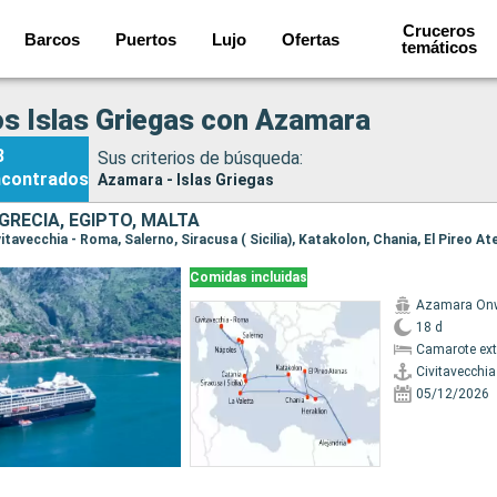
Cruceros
Barcos
Puertos
Lujo
Ofertas
temáticos
s Islas Griegas con Azamara
3
Sus criterios de búsqueda:
ncontrados
Azamara - Islas Griegas
 GRECIA, EGIPTO, MALTA
Comidas incluidas
Azamara On
18 d
Camarote ext
Civitavecchi
05/12/2026