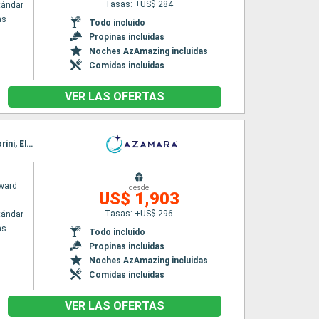
Tasas: +US$ 284
tándar
as
Todo incluido
Propinas incluidas
Noches AzAmazing incluidas
Comidas incluidas
VER LAS OFERTAS
Itinerario : El Pireo Atenas, Syros, Patmos, Rodas, Marmaris, Agios Nikolaus (Crete), Santoríni, El Pireo Atenas
ward
desde
US$ 1,903
Tasas: +US$ 296
tándar
as
Todo incluido
Propinas incluidas
Noches AzAmazing incluidas
Comidas incluidas
VER LAS OFERTAS