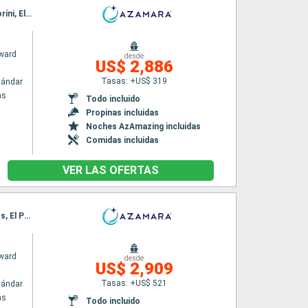
Itinerario : El Pireo Atenas, Syros, Patmos, Marmaris, Rodas, Agios Nikolaus (Crete), Santoríni, El Pireo Atenas
ward
desde
US$ 2,886
Tasas: +US$ 319
tándar
as
Todo incluido
Propinas incluidas
Noches AzAmazing incluidas
Comidas incluidas
VER LAS OFERTAS
Itinerario : El Pireo Atenas, Mykonos, Volos, Salónica, Canakkale, Estambul, Cesme, Patmos, El Pireo Atenas
ward
desde
US$ 2,909
Tasas: +US$ 521
tándar
as
Todo incluido