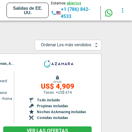
Estamos
abiertos
Salidas de EE.
+1 (786) 842-
UU.
4533
Ordenar Los más vendidos
Itinerario : Civitavecchia - Roma, Salerno, Siracusa ( Sicilia), Katakolon, Chania, El Pireo Atenas, Alejandria, Heraklion, La Valetta, Catania, Nápoles, Civitavecchia - Roma
ward
desde
US$ 4,909
Tasas: +US$ 674
erior
a - Roma
Todo incluido
Propinas incluidas
Noches AzAmazing incluidas
Comidas incluidas
VER LAS OFERTAS