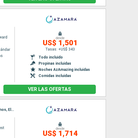
ward
desde
US$ 1,501
Tasas: +US$ 343
tándar
as
Todo incluido
Propinas incluidas
Noches AzAmazing incluidas
Comidas incluidas
VER LAS OFERTAS
Itinerario : El Pireo Atenas, Santoríni, Agios Nikolaus (Crete), Rodas, Efeso, Patmos, Mykonos, El Pireo Atenas
est
desde
US$ 1,714