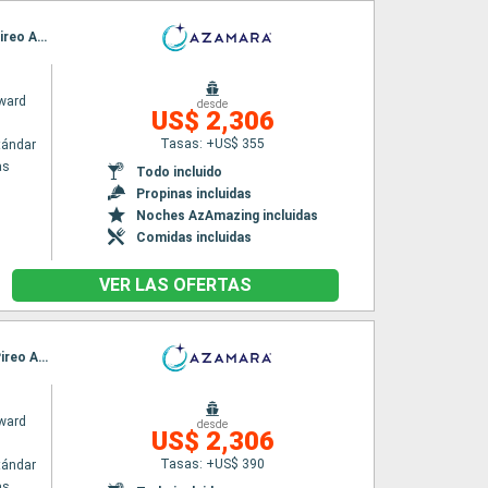
Itinerario : El Pireo Atenas, Santoríni, Efeso, Chios, Kos, Agios Nikolaus (Crete), Syros, El Pireo Atenas
ward
desde
US$ 2,306
Tasas: +US$ 355
tándar
as
Todo incluido
Propinas incluidas
Noches AzAmazing incluidas
Comidas incluidas
VER LAS OFERTAS
Itinerario : El Pireo Atenas, Monemvasia, Heraklion, Rodas, Bodrum, Patmos, Mykonos, El Pireo Atenas
ward
desde
US$ 2,306
Tasas: +US$ 390
tándar
as