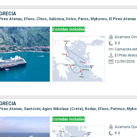
GRECIA
l Pireo Atenas, Efeso, Chios, Salónica, Volos, Paros, Mykonos, El Pireo Atenas
Comidas incluidas
Azamara On
8 d
Camarote es
El Pireo Aten
12/09/2026
GRECIA
Comidas incluidas
Azamara Qu
8 d