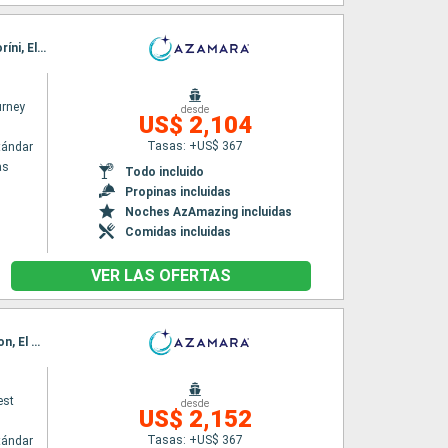
Itinerario : El Pireo Atenas, Syros, Patmos, Rodas, Marmaris, Agios Nikolaus (Crete), Santoríni, El Pireo Atenas
rney
desde
US$ 2,104
Tasas: +US$ 367
tándar
as
Todo incluido
Propinas incluidas
Noches AzAmazing incluidas
Comidas incluidas
VER LAS OFERTAS
Itinerario : El Pireo Atenas, Paros, Mykonos, Rodas, Limassol, Alanya, Antalya, Kos, Heraklion, El Pireo Atenas
est
desde
US$ 2,152
Tasas: +US$ 367
tándar