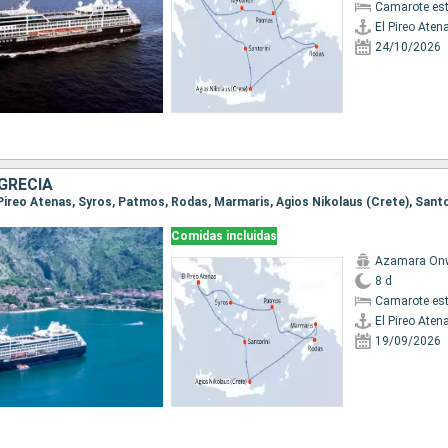
Camarote es
El Pireo Aten
24/10/2026
GRECIA
Comidas incluidas
Azamara On
8 d
Camarote es
El Pireo Aten
19/09/2026