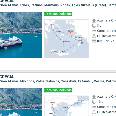
GRECIA
Comidas incluidas
Azamara On
8 d
Camarote es
El Pireo Aten
09/10/2027
GRECIA
Comidas incluidas
Azamara On
10 d
Camarote es
El Pireo Aten