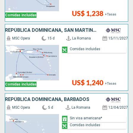
US$ 1,238
+Tasas
Comidas incluidas
REPÚBLICA DOMINICANA, SAN MARTÍN, ANTIGUA Y BARBUDA, ARUBA, GRENADA
MSC Opera
15 d
La Romana
15/11/2027
Comidas incluidas
US$ 1,240
+Tasas
Comidas incluidas
REPÚBLICA DOMINICANA, BARBADOS
MSC Opera
5 d
La Romana
12/04/2027
Sin visa americana*
Comidas incluidas