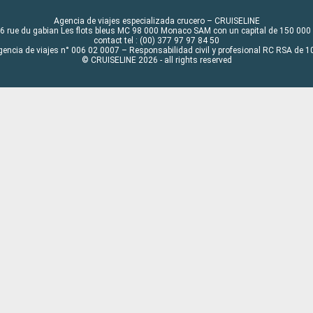
Agencia de viajes especializada crucero – CRUISELINE
6 rue du gabian Les flots bleus MC 98 000 Monaco SAM con un capital de 150 000
contact tel : (00) 377 97 97 84 50
gencia de viajes n° 006 02 0007 – Responsabilidad civil y profesional RC RSA de
© CRUISELINE 2026 - all rights reserved