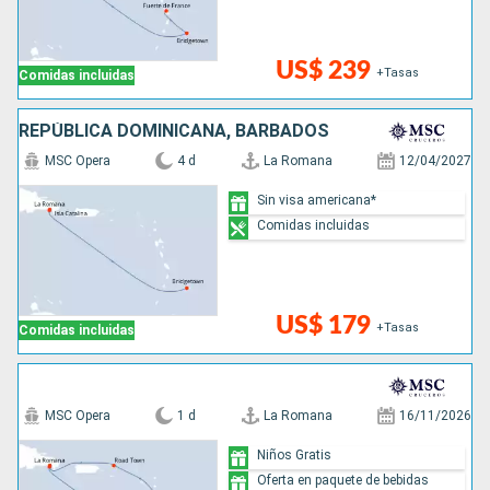
US$ 239
+Tasas
Comidas incluidas
REPÚBLICA DOMINICANA, BARBADOS
MSC Opera
4 d
La Romana
12/04/2027
Sin visa americana*
Comidas incluidas
US$ 179
+Tasas
Comidas incluidas
MSC Opera
1 d
La Romana
16/11/2026
Niños Gratis
Oferta en paquete de bebidas