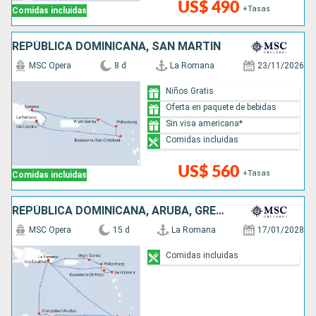
US$ 490
+Tasas
Comidas incluidas
REPÚBLICA DOMINICANA, SAN MARTÍN
MSC Opera
8 d
La Romana
23/11/2026
Niños Gratis
Oferta en paquete de bebidas
Sin visa americana*
Comidas incluidas
US$ 560
+Tasas
Comidas incluidas
REPÚBLICA DOMINICANA, ARUBA, GRENADA, SAN MARTÍN, ANTIGUA Y BARBUDA
MSC Opera
15 d
La Romana
17/01/2028
Comidas incluidas