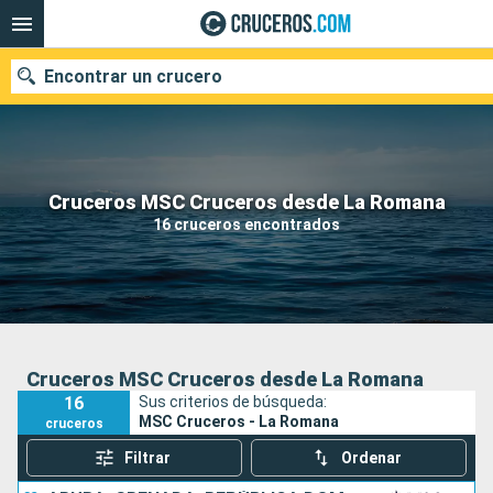
Encontrar un crucero
Nuestros destinos
Cruceros MSC Cruceros desde La Romana
16 cruceros encontrados
Fecha de salida
Puertos
Compañías
Buscar
Cruceros MSC Cruceros desde La Romana
16
Sus criterios de búsqueda:
MSC Cruceros - La Romana
cruceros
Filtrar
Ordenar