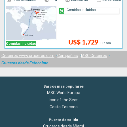
Comidas incluidas
US$ 1,729
+Tasas
Comidas incluidas
Cruceros www.cruceros.com
Compañías
MSC Cruceros
Cruceros desde Estocolmo
Barcos más populares
MSC World Europa
Icon of the Seas
Costa Toscana
Puerto de salida
Cruceros desde Miami