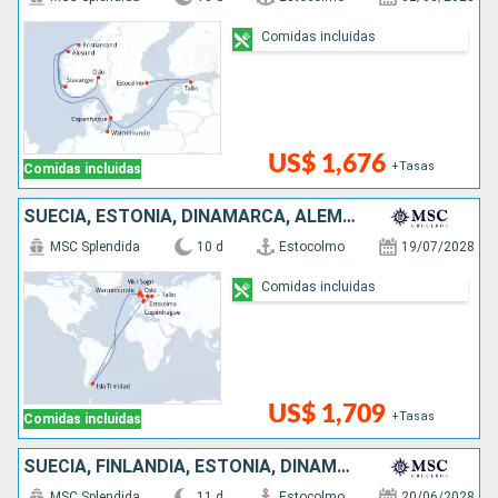
Comidas incluidas
US$ 1,676
+Tasas
Comidas incluidas
SUECIA, ESTONIA, DINAMARCA, ALEMANIA, ISLAS MALVINAS, NORUEGA
MSC Splendida
10 d
Estocolmo
19/07/2028
Comidas incluidas
US$ 1,709
+Tasas
Comidas incluidas
SUECIA, FINLANDIA, ESTONIA, DINAMARCA, ALEMANIA, ISLAS MALVINAS, NORUEGA
MSC Splendida
11 d
Estocolmo
20/06/2028