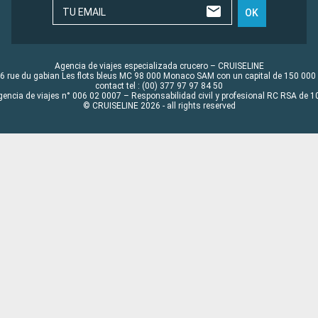
TU EMAIL
OK
Agencia de viajes especializada crucero – CRUISELINE
6 rue du gabian Les flots bleus MC 98 000 Monaco SAM con un capital de 150 000
contact tel : (00) 377 97 97 84 50
gencia de viajes n° 006 02 0007 – Responsabilidad civil y profesional RC RSA de
© CRUISELINE 2026 - all rights reserved