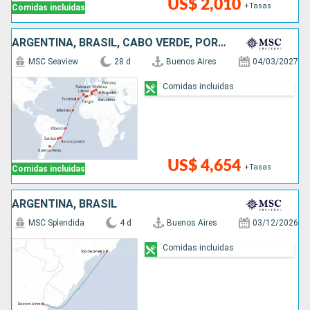
US$ 2,010
+Tasas
Comidas incluidas
ARGENTINA, BRASIL, CABO VERDE, PORTUGAL, MARRUECOS, ESPAÑA, FRANCIA, ITALIA
MSC Seaview
28 d
Buenos Aires
04/03/2027
Comidas incluidas
US$ 4,654
+Tasas
Comidas incluidas
ARGENTINA, BRASIL
MSC Splendida
4 d
Buenos Aires
03/12/2026
Comidas incluidas