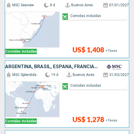
MSC Seaview
8 d
Buenos Aires
07/01/2027
Comidas incluidas
US$ 1,408
+Tasas
Comidas incluidas
ARGENTINA, BRASIL, ESPAÑA, FRANCIA, ITALIA
MSC Splendida
19 d
Buenos Aires
31/03/2027
Comidas incluidas
US$ 1,278
+Tasas
Comidas incluidas