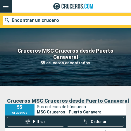
Encontrar un crucero
Cruceros MSC Cruceros desde Puerto
Nuestros destinos
Canaveral
55 cruceros encontrados
Fecha de salida
Puertos
Compañías
Buscar
Cruceros MSC Cruceros desde Puerto Canaveral
55
Sus criterios de búsqueda:
MSC Cruceros - Puerto Canaveral
cruceros
Filtrar
Ordenar