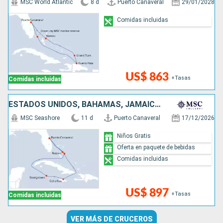
MSC World Atlantic
8 d
Puerto Canaveral
29/01/2028
Comidas incluidas
US$ 863
+Tasas
Comidas incluidas
ESTADOS UNIDOS, BAHAMAS, JAMAICA, ISLAS CAIMÁN
MSC Seashore
11 d
Puerto Canaveral
17/12/2026
Niños Gratis
Oferta en paquete de bebidas
Comidas incluidas
US$ 897
+Tasas
Comidas incluidas
VER MÁS DE CRUCEROS