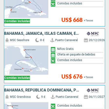
Comidas incluidas
US$ 668
+Tasas
Comidas incluidas
BAHAMAS, JAMAICA, ISLAS CAIMÁN, ESTADOS UNIDOS
MSC Seashore
8 d
Puerto Canaveral
20/12/2026
Niños Gratis
Oferta en paquete de bebidas
Comidas incluidas
US$ 676
+Tasas
Comidas incluidas
BAHAMAS, REPÚBLICA DOMINICANA, PUERTO RICO, ESTADOS UNIDOS
MSC Grandiosa
9 d
Puerto Canaveral
06/11/2027
Comidas incluidas