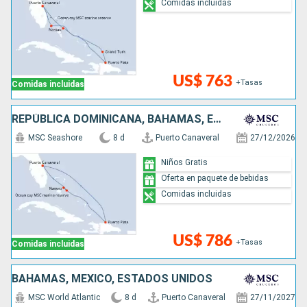
Comidas incluidas
US$ 763
+Tasas
Comidas incluidas
REPÚBLICA DOMINICANA, BAHAMAS, ESTADOS UNIDOS
MSC Seashore
8 d
Puerto Canaveral
27/12/2026
Niños Gratis
Oferta en paquete de bebidas
Comidas incluidas
US$ 786
+Tasas
Comidas incluidas
BAHAMAS, MÉXICO, ESTADOS UNIDOS
MSC World Atlantic
8 d
Puerto Canaveral
27/11/2027