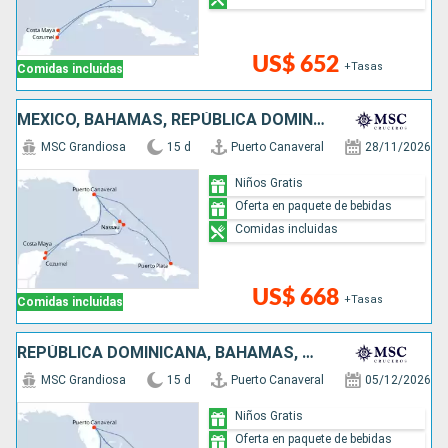
US$ 652
+Tasas
Comidas incluidas
MÉXICO, BAHAMAS, REPÚBLICA DOMINICANA, ESTADOS UNIDOS
MSC Grandiosa
15 d
Puerto Canaveral
28/11/2026
Niños Gratis
Oferta en paquete de bebidas
Comidas incluidas
US$ 668
+Tasas
Comidas incluidas
REPÚBLICA DOMINICANA, BAHAMAS, MÉXICO, ESTADOS UNIDOS
MSC Grandiosa
15 d
Puerto Canaveral
05/12/2026
Niños Gratis
Oferta en paquete de bebidas