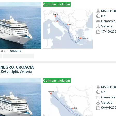
Comidas incluidas
MSC Lirica
8 d
Camarote 
Venecia
17/10/20
barque:
Ancona
ENEGRO, CROACIA
, Kotor, Split, Venecia
Comidas incluidas
MSC Lirica
5 d
Camarote 
Venecia
06/04/20