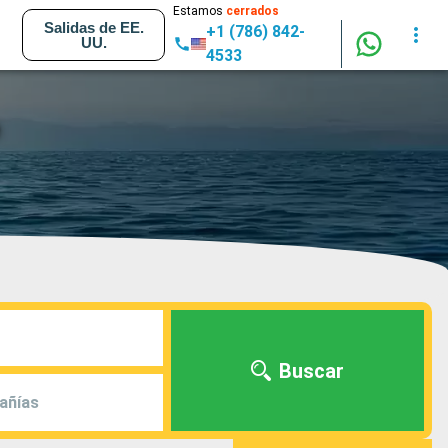
Estamos
cerrados
Salidas de EE.
+1 (786) 842-
UU.
4533
Buscar
añías