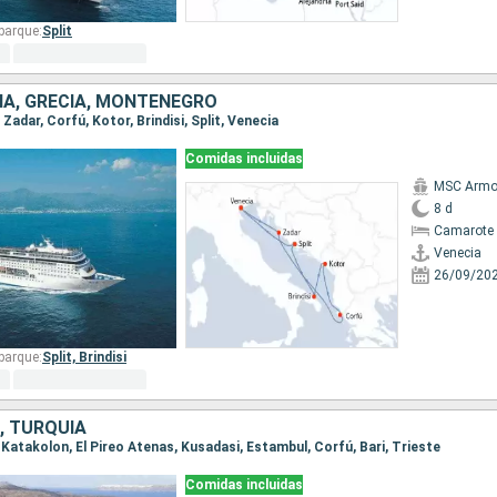
barque:
Split
CIA, GRECIA, MONTENEGRO
, Zadar, Corfú, Kotor, Brindisi, Split, Venecia
Comidas incluidas
MSC Armo
8 d
Camarote 
Venecia
26/09/20
barque:
Split,
Brindisi
A, TURQUÍA
e, Katakolon, El Pireo Atenas, Kusadasi, Estambul, Corfú, Bari, Trieste
Comidas incluidas