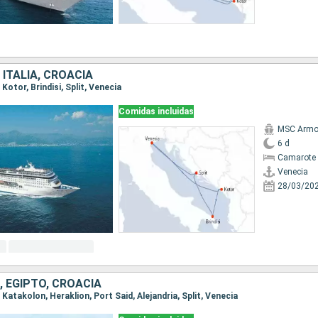
ITALIA, CROACIA
 Kotor, Brindisi, Split, Venecia
Comidas incluidas
MSC Armo
6 d
Camarote 
Venecia
28/03/20
A, EGIPTO, CROACIA
, Katakolon, Heraklion, Port Said, Alejandria, Split, Venecia