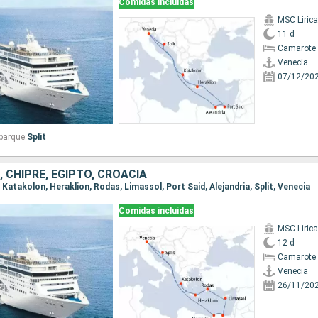
Comidas incluidas
MSC Lirica
11 d
Camarote 
Venecia
07/12/20
barque:
Split
A, CHIPRE, EGIPTO, CROACIA
, Katakolon, Heraklion, Rodas, Limassol, Port Said, Alejandria, Split, Venecia
Comidas incluidas
MSC Lirica
12 d
Camarote 
Venecia
26/11/20