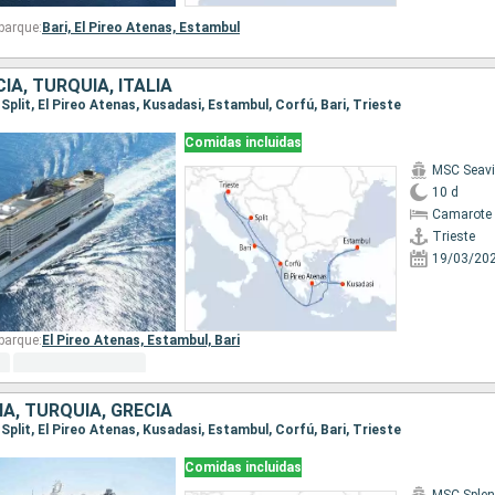
barque:
Bari,
El Pireo Atenas,
Estambul
IA, TURQUÍA, ITALIA
, Split, El Pireo Atenas, Kusadasi, Estambul, Corfú, Bari, Trieste
Comidas incluidas
MSC Seav
10 d
Camarote 
Trieste
19/03/20
barque:
El Pireo Atenas,
Estambul,
Bari
IA, TURQUÍA, GRECIA
, Split, El Pireo Atenas, Kusadasi, Estambul, Corfú, Bari, Trieste
Comidas incluidas