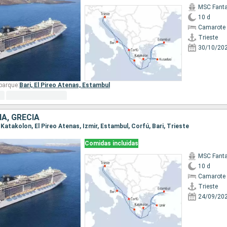
MSC Fanta
10 d
Camarote 
Trieste
30/10/20
barque:
Bari,
El Pireo Atenas,
Estambul
ÍA, GRECIA
, Katakolon, El Pireo Atenas, Izmir, Estambul, Corfú, Bari, Trieste
Comidas incluidas
MSC Fanta
10 d
Camarote 
Trieste
24/09/20