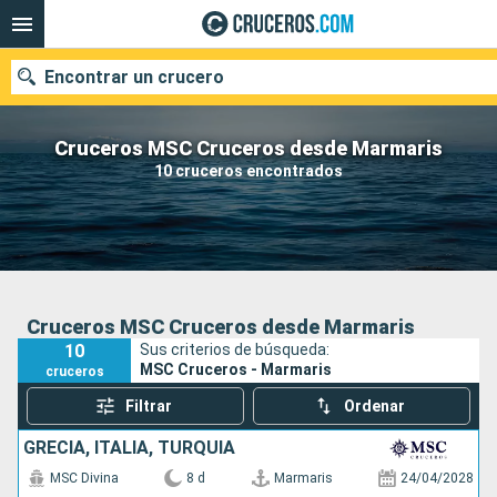
Encontrar un crucero
Cruceros MSC Cruceros desde Marmaris
10 cruceros encontrados
Nuestros destinos
Fecha de salida
Puertos
Compañías
Cruceros MSC Cruceros desde Marmaris
10
Sus criterios de búsqueda:
Buscar
MSC Cruceros - Marmaris
cruceros
Filtrar
Ordenar
GRECIA, ITALIA, TURQUÍA
MSC Divina
8 d
Marmaris
24/04/2028