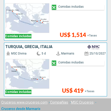
Comidas incluidas
US$ 1,514
+Tasas
Comidas incluidas
TURQUÍA, GRECIA, ITALIA
MSC Divina
5 d
Marmaris
25/10/2027
Comidas incluidas
US$ 419
+Tasas
Comidas incluidas
Cruceros www.cruceros.com
Compañías
MSC Cruceros
Cruceros desde Marmaris