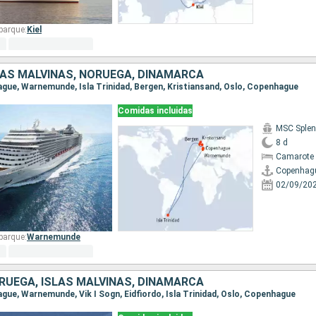
barque:
Kiel
LAS MALVINAS, NORUEGA, DINAMARCA
hague, Warnemunde, Isla Trinidad, Bergen, Kristiansand, Oslo, Copenhague
Comidas incluidas
MSC Splen
8 d
Camarote 
Copenhag
02/09/20
barque:
Warnemunde
RUEGA, ISLAS MALVINAS, DINAMARCA
ague, Warnemunde, Vik I Sogn, Eidfiordo, Isla Trinidad, Oslo, Copenhague