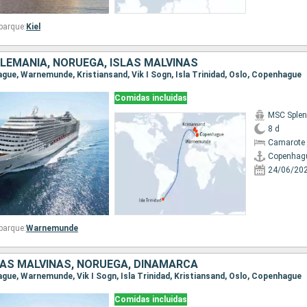
barque:
Kiel
LEMANIA, NORUEGA, ISLAS MALVINAS
ague, Warnemunde, Kristiansand, Vik I Sogn, Isla Trinidad, Oslo, Copenhague
Comidas incluidas
MSC Splen
8 d
Camarote 
Copenhag
24/06/20
barque:
Warnemunde
LAS MALVINAS, NORUEGA, DINAMARCA
ague, Warnemunde, Vik I Sogn, Isla Trinidad, Kristiansand, Oslo, Copenhague
Comidas incluidas