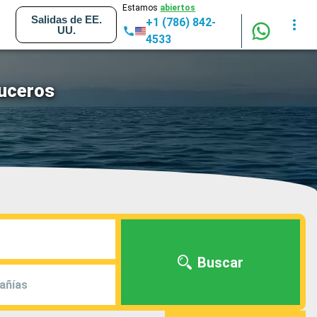
Estamos
abiertos
Salidas de EE.
+1 (786) 842-
UU.
4533
ruceros
Buscar
añías