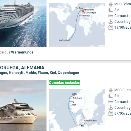
MSC Splen
8 d
Camarote 
Copenhag
19/08/20
barque:
Warnemunde
NORUEGA, ALEMANIA
ague, Hellesylt, Molde, Flaam, Kiel, Copenhague
Comidas incluidas
MSC Eurib
8 d
Camarote 
Copenhag
07/05/20