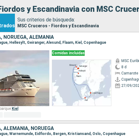
Fiordos y Escandinavia con MSC Cruce
Sus criterios de búsqueda:
trados
MSC Cruceros - Fiordos y Escandinavia
, NORUEGA, ALEMANIA
ague, Hellesylt, Geiranger, Alesund, Flaam, Kiel, Copenhague
Comidas incluidas
MSC Eurib
8 d
Camarote 
Copenhag
27/09/20
barque:
Kiel
, ALEMANIA, NORUEGA
hague, Warnemunde, Eidfiordo, Bergen, Kristiansand, Oslo, Copenhague