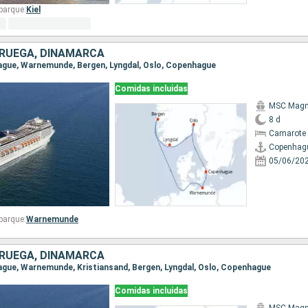
barque:
Kiel
ORUEGA, DINAMARCA
hague, Warnemunde, Bergen, Lyngdal, Oslo, Copenhague
Comidas incluidas
MSC Magni
8 d
Camarote 
Copenhag
05/06/20
barque:
Warnemunde
ORUEGA, DINAMARCA
hague, Warnemunde, Kristiansand, Bergen, Lyngdal, Oslo, Copenhague
Comidas incluidas