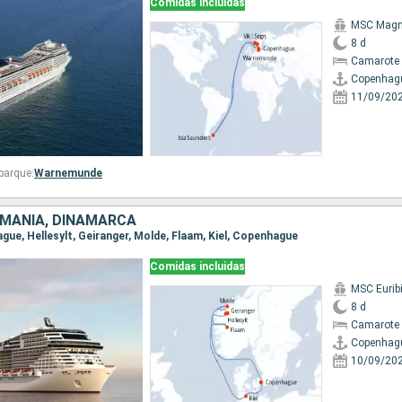
Comidas incluidas
MSC Magni
8 d
Camarote 
Copenhag
11/09/20
barque:
Warnemunde
EMANIA, DINAMARCA
ague, Hellesylt, Geiranger, Molde, Flaam, Kiel, Copenhague
Comidas incluidas
MSC Eurib
8 d
Camarote 
Copenhag
10/09/20