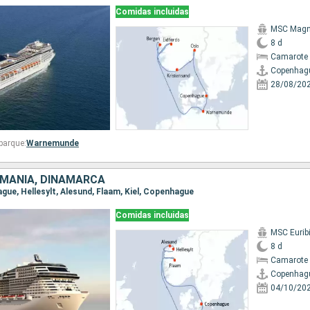
Comidas incluidas
MSC Magni
8 d
Camarote 
Copenhag
28/08/20
barque:
Warnemunde
EMANIA, DINAMARCA
ague, Hellesylt, Alesund, Flaam, Kiel, Copenhague
Comidas incluidas
MSC Eurib
8 d
Camarote 
Copenhag
04/10/20