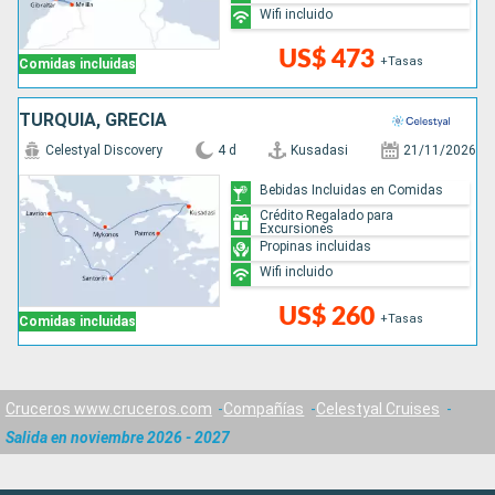
Wifi incluido
US$ 473
+Tasas
Comidas incluidas
TURQUÍA, GRECIA
Celestyal Discovery
4 d
Kusadasi
21/11/2026
Bebidas Incluidas en Comidas
Crédito Regalado para
Excursiones
Propinas incluidas
Wifi incluido
US$ 260
+Tasas
Comidas incluidas
Cruceros www.cruceros.com
Compañías
Celestyal Cruises
Salida en noviembre 2026 - 2027