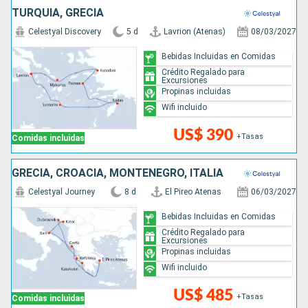
TURQUÍA, GRECIA
Celestyal Discovery
5 d
Lavrion (Atenas)
08/03/2027
Bebidas Incluidas en Comidas
Crédito Regalado para
Excursiones
Propinas incluidas
Wifi incluido
US$ 390
+Tasas
Comidas incluidas
GRECIA, CROACIA, MONTENEGRO, ITALIA
Celestyal Journey
8 d
El Pireo Atenas
06/03/2027
Bebidas Incluidas en Comidas
Crédito Regalado para
Excursiones
Propinas incluidas
Wifi incluido
US$ 485
+Tasas
Comidas incluidas