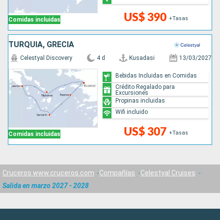
US$ 390
+Tasas
Comidas incluidas
TURQUÍA, GRECIA
Celestyal Discovery
4 d
Kusadasi
13/03/2027
Bebidas Incluidas en Comidas
Crédito Regalado para
Excursiones
Propinas incluidas
Wifi incluido
US$ 307
+Tasas
Comidas incluidas
Cruceros www.cruceros.com
Compañías
Celestyal Cruises
Salida en marzo 2027 - 2028