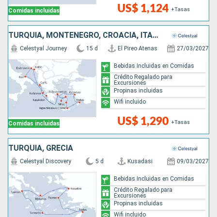
US$ 1,124
+Tasas
Comidas incluidas
TURQUÍA, MONTENEGRO, CROACIA, ITALIA, GRECIA
Celestyal Journey
15 d
El Pireo Atenas
27/03/2027
Bebidas Incluidas en Comidas
Crédito Regalado para
Excursiones
Propinas incluidas
Wifi incluido
US$ 1,290
+Tasas
Comidas incluidas
TURQUÍA, GRECIA
Celestyal Discovery
5 d
Kusadasi
09/03/2027
Bebidas Incluidas en Comidas
Crédito Regalado para
Excursiones
Propinas incluidas
Wifi incluido