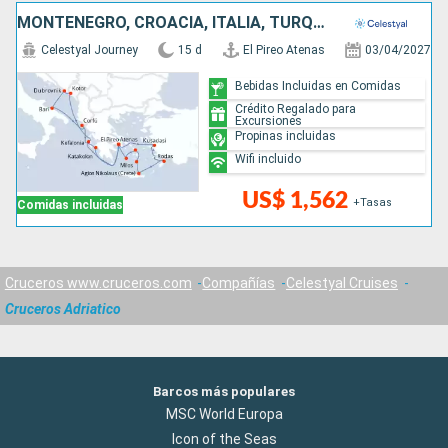
MONTENEGRO, CROACIA, ITALIA, TURQUÍA, GRECIA
Celestyal Journey
15 d
El Pireo Atenas
03/04/2027
Bebidas Incluidas en Comidas
Crédito Regalado para
Excursiones
Propinas incluidas
Wifi incluido
US$ 1,562
+Tasas
Comidas incluidas
Cruceros www.cruceros.com
Compañías
Celestyal Cruises
Cruceros Adriatico
Barcos más populares
MSC World Europa
Icon of the Seas