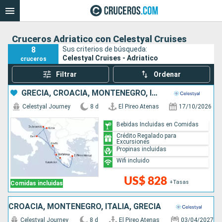
Cruceros Adriatico con Celestyal Cruises
8
Sus criterios de búsqueda:
Celestyal Cruises - Adriatico
cruceros
Filtrar
Ordenar
GRECIA, CROACIA, MONTENEGRO, ITALIA
Celestyal Journey
8 d
El Pireo Atenas
17/10/2026
Bebidas Incluidas en Comidas
Crédito Regalado para
Excursiones
Propinas incluidas
Wifi incluido
US$ 828
+Tasas
Comidas incluidas
CROACIA, MONTENEGRO, ITALIA, GRECIA
Celestyal Journey
8 d
El Pireo Atenas
03/04/2027