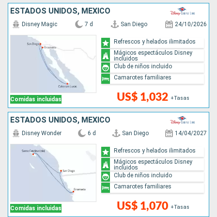
ESTADOS UNIDOS, MÉXICO
Disney Magic
7 d
San Diego
24/10/2026
Refrescos y helados ilimitados
Mágicos espectáculos Disney
incluidos
Club de niños incluido
Camarotes familiares
US$ 1,032
+Tasas
Comidas incluidas
ESTADOS UNIDOS, MÉXICO
Disney Wonder
6 d
San Diego
14/04/2027
Refrescos y helados ilimitados
Mágicos espectáculos Disney
incluidos
Club de niños incluido
Camarotes familiares
US$ 1,070
+Tasas
Comidas incluidas