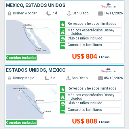
MÉXICO, ESTADOS UNIDOS
Disney Wonder
7 d
San Diego
16/11/2026
Refrescos y helados ilimitados
Mágicos espectáculos Disney
incluidos
Club de niños incluido
Camarotes familiares
US$ 804
+Tasas
Comidas incluidas
ESTADOS UNIDOS, MÉXICO
Disney Magic
5 d
San Diego
05/10/2026
Refrescos y helados ilimitados
Mágicos espectáculos Disney
incluidos
Club de niños incluido
Camarotes familiares
US$ 808
+Tasas
Comidas incluidas