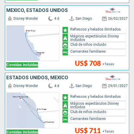
MÉXICO, ESTADOS UNIDOS
Disney Wonder
4 d
San Diego
26/02/2027
Refrescos y helados ilimitados
Mágicos espectáculos Disney
incluidos
Club de niños incluido
Camarotes familiares
US$ 708
+Tasas
Comidas incluidas
ESTADOS UNIDOS, MÉXICO
Disney Wonder
4 d
San Diego
29/01/2027
Refrescos y helados ilimitados
Mágicos espectáculos Disney
incluidos
Club de niños incluido
Camarotes familiares
US$ 711
+Tasas
Comidas incluidas