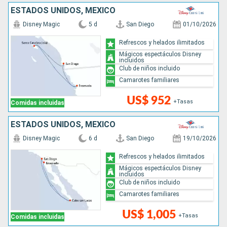
ESTADOS UNIDOS, MÉXICO
Disney Magic
5 d
San Diego
01/10/2026
Refrescos y helados ilimitados
Mágicos espectáculos Disney
incluidos
Club de niños incluido
Camarotes familiares
US$ 952
+Tasas
Comidas incluidas
ESTADOS UNIDOS, MÉXICO
Disney Magic
6 d
San Diego
19/10/2026
Refrescos y helados ilimitados
Mágicos espectáculos Disney
incluidos
Club de niños incluido
Camarotes familiares
US$ 1,005
+Tasas
Comidas incluidas