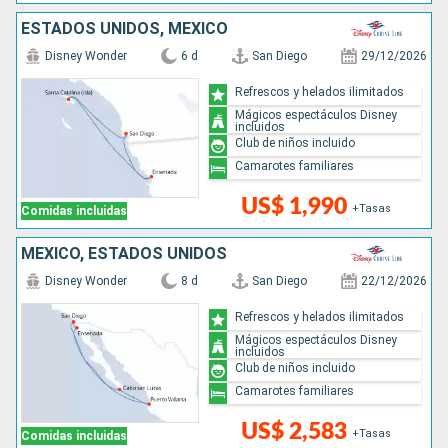
ESTADOS UNIDOS, MÉXICO
Disney Wonder
6 d
San Diego
29/12/2026
Refrescos y helados ilimitados
Mágicos espectáculos Disney
incluidos
Club de niños incluido
Camarotes familiares
US$ 1,990
+Tasas
Comidas incluidas
MÉXICO, ESTADOS UNIDOS
Disney Wonder
8 d
San Diego
22/12/2026
Refrescos y helados ilimitados
Mágicos espectáculos Disney
incluidos
Club de niños incluido
Camarotes familiares
US$ 2,583
+Tasas
Comidas incluidas