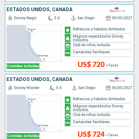
ESTADOS UNIDOS, CANADÁ
Disney Magic
5 d
San Diego
09/05/2027
Refrescos y helados ilimitados
Mágicos espectáculos Disney
incluidos
Club de niños incluido
Camarotes familiares
US$ 720
+Tasas
Comidas incluidas
ESTADOS UNIDOS, CANADÁ
Disney Wonder
5 d
San Diego
06/05/2027
Refrescos y helados ilimitados
Mágicos espectáculos Disney
incluidos
Club de niños incluido
Camarotes familiares
US$ 724
+Tasas
Comidas incluidas