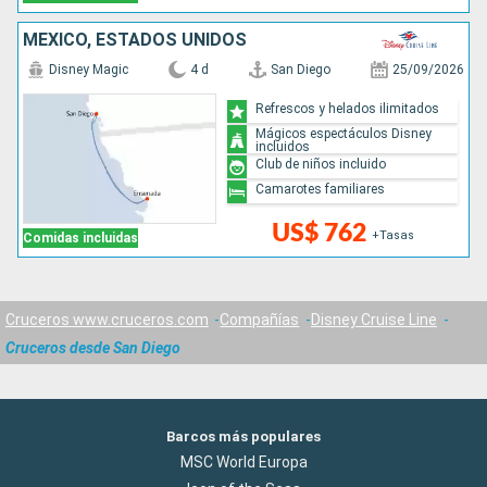
MÉXICO, ESTADOS UNIDOS
Disney Magic
4 d
San Diego
25/09/2026
Refrescos y helados ilimitados
Mágicos espectáculos Disney
incluidos
Club de niños incluido
Camarotes familiares
US$ 762
+Tasas
Comidas incluidas
Cruceros www.cruceros.com
Compañías
Disney Cruise Line
Cruceros desde San Diego
Barcos más populares
MSC World Europa