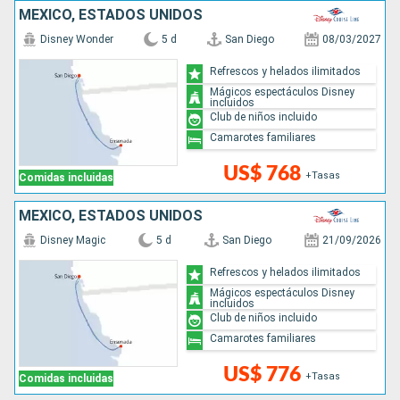
MÉXICO, ESTADOS UNIDOS
Disney Wonder
5 d
San Diego
08/03/2027
Refrescos y helados ilimitados
Mágicos espectáculos Disney
incluidos
Club de niños incluido
Camarotes familiares
US$ 768
+Tasas
Comidas incluidas
MÉXICO, ESTADOS UNIDOS
Disney Magic
5 d
San Diego
21/09/2026
Refrescos y helados ilimitados
Mágicos espectáculos Disney
incluidos
Club de niños incluido
Camarotes familiares
US$ 776
+Tasas
Comidas incluidas