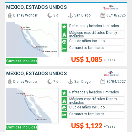
MÉXICO, ESTADOS UNIDOS
Disney Wonder
8 d
San Diego
03/10/2026
Refrescos y helados ilimitados
Mágicos espectáculos Disney
incluidos
Club de niños incluido
Camarotes familiares
US$ 1,085
+Tasas
Comidas incluidas
MÉXICO, ESTADOS UNIDOS
Disney Wonder
7 d
San Diego
30/04/2027
Refrescos y helados ilimitados
Mágicos espectáculos Disney
incluidos
Club de niños incluido
Camarotes familiares
US$ 1,122
+Tasas
Comidas incluidas