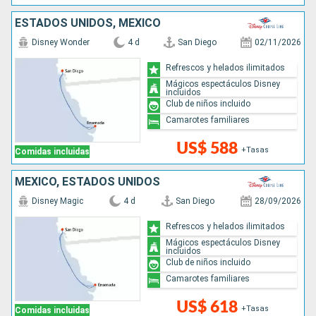
ESTADOS UNIDOS, MÉXICO
Disney Wonder
4 d
San Diego
02/11/2026
Refrescos y helados ilimitados
Mágicos espectáculos Disney
incluidos
Club de niños incluido
Camarotes familiares
US$ 588
+Tasas
Comidas incluidas
MÉXICO, ESTADOS UNIDOS
Disney Magic
4 d
San Diego
28/09/2026
Refrescos y helados ilimitados
Mágicos espectáculos Disney
incluidos
Club de niños incluido
Camarotes familiares
US$ 618
+Tasas
Comidas incluidas