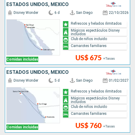
ESTADOS UNIDOS, MÉXICO
Disney Wonder
6 d
San Diego
22/10/2026
Refrescos y helados ilimitados
Mágicos espectáculos Disney
incluidos
Club de niños incluido
Camarotes familiares
US$ 675
+Tasas
Comidas incluidas
ESTADOS UNIDOS, MÉXICO
Disney Wonder
5 d
San Diego
01/02/2027
Refrescos y helados ilimitados
Mágicos espectáculos Disney
incluidos
Club de niños incluido
Camarotes familiares
US$ 760
+Tasas
Comidas incluidas