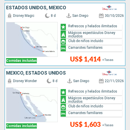
ESTADOS UNIDOS, MÉXICO
Disney Magic
8 d
San Diego
30/10/2026
Refrescos y helados ilimitados
Mágicos espectáculos Disney
incluidos
Club de niños incluido
Camarotes familiares
US$ 1,414
+Tasas
Comidas incluidas
MÉXICO, ESTADOS UNIDOS
Disney Wonder
8 d
San Diego
22/11/2026
Refrescos y helados ilimitados
Mágicos espectáculos Disney
incluidos
Club de niños incluido
Camarotes familiares
US$ 1,603
+Tasas
Comidas incluidas