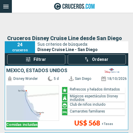
Cruceros Disney Cruise Line desde San Diego
24
Sus criterios de búsqueda:
Disney Cruise Line - San Diego
cruceros
Filtrar
Ordenar
MÉXICO, ESTADOS UNIDOS
Disney Wonder
5 d
San Diego
18/10/2026
Refrescos y helados ilimitados
Mágicos espectáculos Disney
incluidos
Club de niños incluido
Camarotes familiares
US$ 568
+Tasas
Comidas incluidas