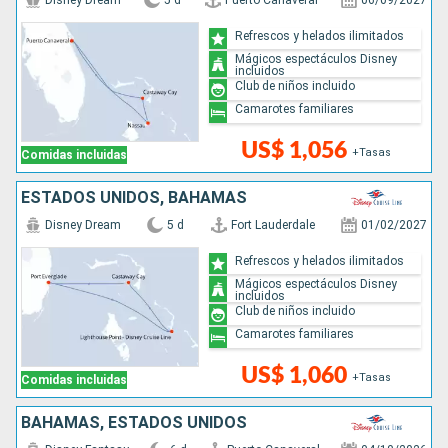
Disney Dream
5 d
Puerto Canaveral
06/09/2027
Refrescos y helados ilimitados
Mágicos espectáculos Disney
incluidos
Club de niños incluido
Camarotes familiares
US$ 1,056
+Tasas
Comidas incluidas
ESTADOS UNIDOS, BAHAMAS
Disney Dream
5 d
Fort Lauderdale
01/02/2027
Refrescos y helados ilimitados
Mágicos espectáculos Disney
incluidos
Club de niños incluido
Camarotes familiares
US$ 1,060
+Tasas
Comidas incluidas
BAHAMAS, ESTADOS UNIDOS