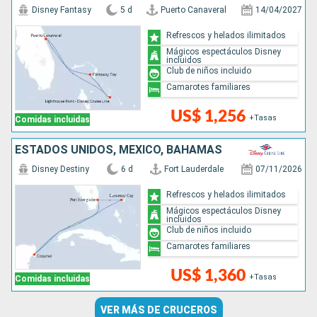
Disney Fantasy
5 d
Puerto Canaveral
14/04/2027
Refrescos y helados ilimitados
Mágicos espectáculos Disney
incluidos
Club de niños incluido
Camarotes familiares
US$ 1,256
+Tasas
Comidas incluidas
ESTADOS UNIDOS, MÉXICO, BAHAMAS
Disney Destiny
6 d
Fort Lauderdale
07/11/2026
Refrescos y helados ilimitados
Mágicos espectáculos Disney
incluidos
Club de niños incluido
Camarotes familiares
US$ 1,360
+Tasas
Comidas incluidas
VER MÁS DE CRUCEROS