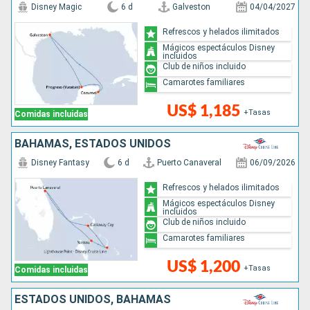
Disney Magic
6 d
Galveston
04/04/2027
Refrescos y helados ilimitados
Mágicos espectáculos Disney
incluidos
Club de niños incluido
Camarotes familiares
US$ 1,185
+Tasas
Comidas incluidas
BAHAMAS, ESTADOS UNIDOS
Disney Fantasy
6 d
Puerto Canaveral
06/09/2026
Refrescos y helados ilimitados
Mágicos espectáculos Disney
incluidos
Club de niños incluido
Camarotes familiares
US$ 1,200
+Tasas
Comidas incluidas
ESTADOS UNIDOS, BAHAMAS