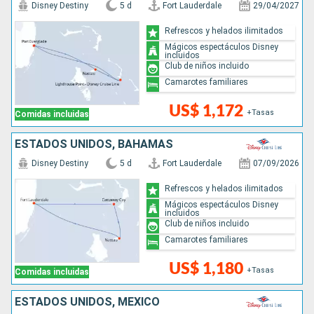
Disney Destiny
5 d
Fort Lauderdale
29/04/2027
Refrescos y helados ilimitados
Mágicos espectáculos Disney
incluidos
Club de niños incluido
Camarotes familiares
US$ 1,172
+Tasas
Comidas incluidas
ESTADOS UNIDOS, BAHAMAS
Disney Destiny
5 d
Fort Lauderdale
07/09/2026
Refrescos y helados ilimitados
Mágicos espectáculos Disney
incluidos
Club de niños incluido
Camarotes familiares
US$ 1,180
+Tasas
Comidas incluidas
ESTADOS UNIDOS, MÉXICO