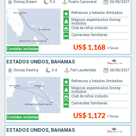
Disney Dream
5 d
Puerto Canaveral
30/08/2027
Refrescos y helados ilimitados
Mágicos espectáculos Disney
incluidos
Club de niños incluido
Camarotes familiares
US$ 1,168
+Tasas
Comidas incluidas
ESTADOS UNIDOS, BAHAMAS
Disney Destiny
5 d
Fort Lauderdale
30/08/2027
Refrescos y helados ilimitados
Mágicos espectáculos Disney
incluidos
Club de niños incluido
Camarotes familiares
US$ 1,172
+Tasas
Comidas incluidas
ESTADOS UNIDOS, BAHAMAS