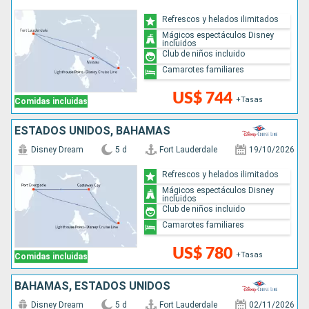
Refrescos y helados ilimitados
Mágicos espectáculos Disney
incluidos
Club de niños incluido
Camarotes familiares
US$ 744
+Tasas
Comidas incluidas
ESTADOS UNIDOS, BAHAMAS
Disney Dream
5 d
Fort Lauderdale
19/10/2026
Refrescos y helados ilimitados
Mágicos espectáculos Disney
incluidos
Club de niños incluido
Camarotes familiares
US$ 780
+Tasas
Comidas incluidas
BAHAMAS, ESTADOS UNIDOS
Disney Dream
5 d
Fort Lauderdale
02/11/2026