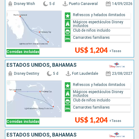
Disney Wish
5 d
Puerto Canaveral
14/09/2026
Refrescos y helados ilimitados
Mágicos espectáculos Disney
incluidos
Club de niños incluido
Camarotes familiares
US$ 1,204
+Tasas
Comidas incluidas
ESTADOS UNIDOS, BAHAMAS
Disney Destiny
5 d
Fort Lauderdale
23/08/2027
Refrescos y helados ilimitados
Mágicos espectáculos Disney
incluidos
Club de niños incluido
Camarotes familiares
US$ 1,204
+Tasas
Comidas incluidas
ESTADOS UNIDOS, BAHAMAS