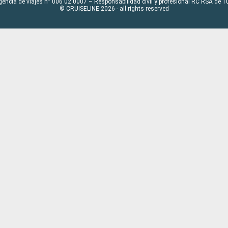
gencia de viajes n° 006 02 0007 – Responsabilidad civil y profesional RC RSA de
© CRUISELINE 2026 - all rights reserved