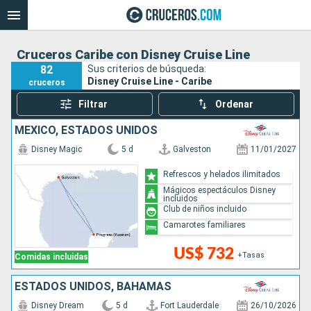
Cruceros Caribe con Disney Cruise Line
82
Sus criterios de búsqueda:
Disney Cruise Line - Caribe
cruceros
Filtrar
Ordenar
MÉXICO, ESTADOS UNIDOS
Disney Magic
5 d
Galveston
11/01/2027
Refrescos y helados ilimitados
Mágicos espectáculos Disney
incluidos
Club de niños incluido
Camarotes familiares
US$ 732
+Tasas
Comidas incluidas
ESTADOS UNIDOS, BAHAMAS
Disney Dream
5 d
Fort Lauderdale
26/10/2026