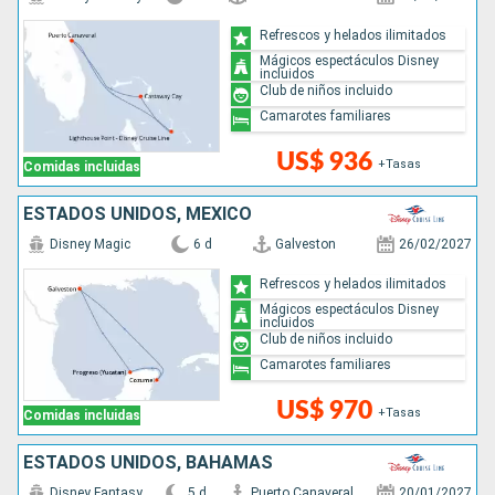
Refrescos y helados ilimitados
Mágicos espectáculos Disney
incluidos
Club de niños incluido
Camarotes familiares
US$ 936
+Tasas
Comidas incluidas
ESTADOS UNIDOS, MÉXICO
Disney Magic
6 d
Galveston
26/02/2027
Refrescos y helados ilimitados
Mágicos espectáculos Disney
incluidos
Club de niños incluido
Camarotes familiares
US$ 970
+Tasas
Comidas incluidas
ESTADOS UNIDOS, BAHAMAS
Disney Fantasy
5 d
Puerto Canaveral
20/01/2027