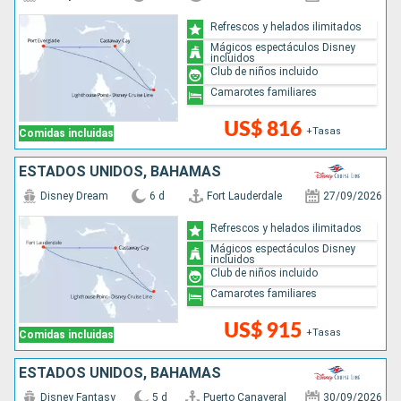
Refrescos y helados ilimitados
Mágicos espectáculos Disney
incluidos
Club de niños incluido
Camarotes familiares
US$ 816
+Tasas
Comidas incluidas
ESTADOS UNIDOS, BAHAMAS
Disney Dream
6 d
Fort Lauderdale
27/09/2026
Refrescos y helados ilimitados
Mágicos espectáculos Disney
incluidos
Club de niños incluido
Camarotes familiares
US$ 915
+Tasas
Comidas incluidas
ESTADOS UNIDOS, BAHAMAS
Disney Fantasy
5 d
Puerto Canaveral
30/09/2026