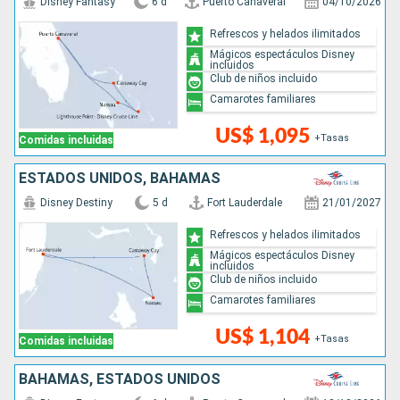
Disney Fantasy
6 d
Puerto Canaveral
04/10/2026
Refrescos y helados ilimitados
Mágicos espectáculos Disney
incluidos
Club de niños incluido
Camarotes familiares
US$ 1,095
+Tasas
Comidas incluidas
ESTADOS UNIDOS, BAHAMAS
Disney Destiny
5 d
Fort Lauderdale
21/01/2027
Refrescos y helados ilimitados
Mágicos espectáculos Disney
incluidos
Club de niños incluido
Camarotes familiares
US$ 1,104
+Tasas
Comidas incluidas
BAHAMAS, ESTADOS UNIDOS