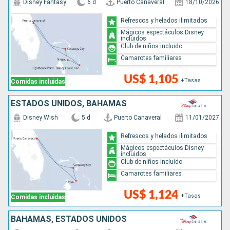
Disney Fantasy
6 d
Puerto Canaveral
18/10/2026
Refrescos y helados ilimitados
Mágicos espectáculos Disney
incluidos
Club de niños incluido
Camarotes familiares
US$ 1,105
+Tasas
Comidas incluidas
ESTADOS UNIDOS, BAHAMAS
Disney Wish
5 d
Puerto Canaveral
11/01/2027
Refrescos y helados ilimitados
Mágicos espectáculos Disney
incluidos
Club de niños incluido
Camarotes familiares
US$ 1,124
+Tasas
Comidas incluidas
BAHAMAS, ESTADOS UNIDOS