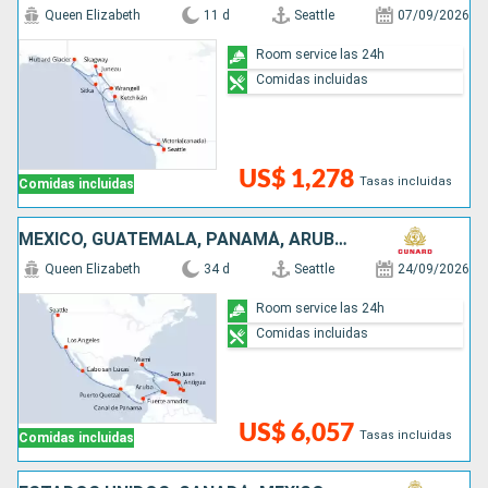
Queen Elizabeth
11 d
Seattle
07/09/2026
Room service las 24h
Comidas incluidas
US$ 1,278
Tasas incluidas
Comidas incluidas
MÉXICO, GUATEMALA, PANAMÁ, ARUBA, PUERTO RICO, ANTIGUA Y BARBUDA, SANTA LUCIA, BARBADOS, SAN MARTÍN, ESTADOS UNIDOS
Queen Elizabeth
34 d
Seattle
24/09/2026
Room service las 24h
Comidas incluidas
US$ 6,057
Tasas incluidas
Comidas incluidas