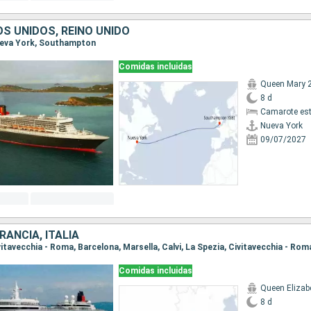
S UNIDOS, REINO UNIDO
Nueva York, Southampton
Comidas incluidas
Queen Mary 
8 d
Camarote es
Nueva York
09/07/2027
RANCIA, ITALIA
ivitavecchia - Roma, Barcelona, Marsella, Calvi, La Spezia, Civitavecchia - Rom
Comidas incluidas
Queen Elizab
8 d