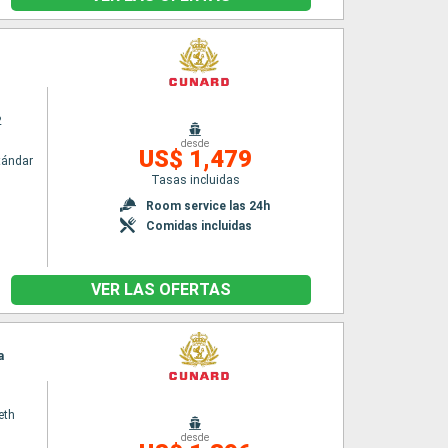
2
desde
US$ 1,479
tándar
Tasas incluidas
Room service las 24h
Comidas incluidas
VER LAS OFERTAS
a
eth
desde