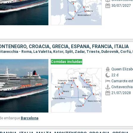
30/07/2027
NTENEGRO, CROACIA, GRECIA, ESPAÑA, FRANCIA, ITALIA
Comidas incluidas
Queen Elizab
22 d
Camarote es
Civitavecchi
21/07/2028
 de embarque:
Barcelona