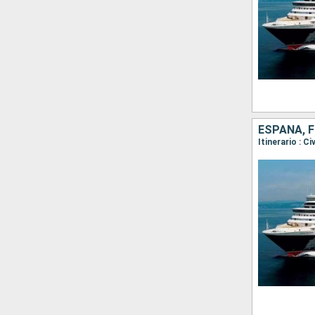
ESPAÑA, F
Itinerario : C