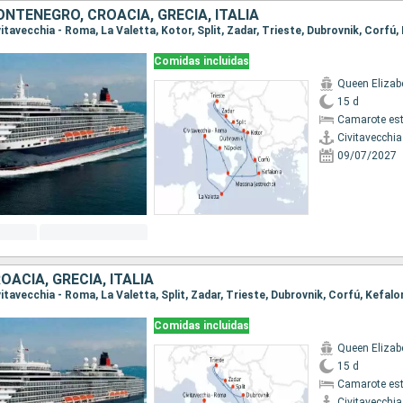
NTENEGRO, CROACIA, GRECIA, ITALIA
Comidas incluidas
Queen Elizab
15 d
Camarote es
Civitavecchi
09/07/2027
OACIA, GRECIA, ITALIA
Comidas incluidas
Queen Elizab
15 d
Camarote es
Civitavecchi