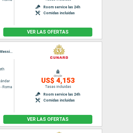
Room service las 24h
Comidas incluidas
VER LAS OFERTAS
Itinerario : Civitavecchia - Roma, La Valetta, Kotor, Split, Zadar, Trieste, Dubrovnik, Corfú, Messina (estrecho), Messine, Palma de Mallorca, Barcelona, Menorca, Marsella, Calvi, La Spezia, Civitavecchia - Roma
eth
desde
US$ 4,153
tándar
Tasas incluidas
a - Roma
Room service las 24h
Comidas incluidas
VER LAS OFERTAS