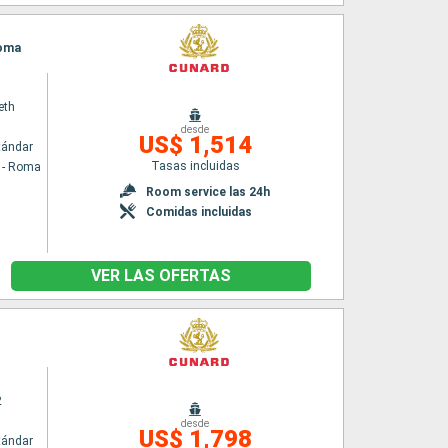
Roma
eth
desde
US$ 1,514
tándar
Tasas incluidas
a - Roma
Room service las 24h
Comidas incluidas
VER LAS OFERTAS
2
desde
US$ 1,798
tándar