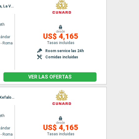
Itinerario : Civitavecchia - Roma, Barcelona, Marsella, Calvi, La Spezia, Civitavecchia - Roma, La Valetta, Kotor, Split, Zadar, Trieste, Dubrovnik, Corfú, Kefalonia, Messina (estrecho), Nápoles, Civitavecchia - Roma
eth
desde
US$ 4,165
tándar
Tasas incluidas
a - Roma
Room service las 24h
Comidas incluidas
VER LAS OFERTAS
Itinerario : Civitavecchia - Roma, La Valetta, Kotor, Split, Zadar, Trieste, Dubrovnik, Corfú, Kefalonia, Messina (estrecho), Nápoles, Civitavecchia - Roma, La Spezia, Barcelona, Alghero, Ajaccio, Civitavecchia - Roma
eth
desde
US$ 4,165
tándar
Tasas incluidas
a - Roma