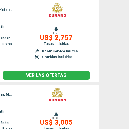
Itinerario : Civitavecchia - Roma, La Valetta, Kotor, Split, Zadar, Trieste, Dubrovnik, Corfú, Kefalonia, Messina (estrecho), Nápoles, Civitavecchia - Roma
eth
desde
US$ 2,757
tándar
Tasas incluidas
a - Roma
Room service las 24h
Comidas incluidas
VER LAS OFERTAS
Itinerario : Civitavecchia - Roma, La Valetta, Split, Zadar, Trieste, Dubrovnik, Corfú, Kefalonia, Messina (estrecho), Salerno, Civitavecchia - Roma
eth
desde
US$ 3,005
tándar
Tasas incluidas
a - Roma