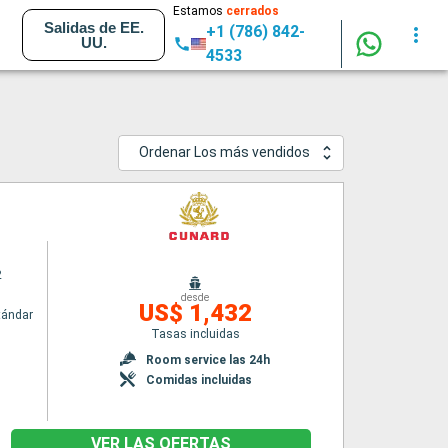
Estamos
cerrados
Salidas de EE.
+1 (786) 842-
UU.
4533
Ordenar Los más vendidos
2
desde
US$ 1,432
tándar
Tasas incluidas
n
Room service las 24h
Comidas incluidas
VER LAS OFERTAS