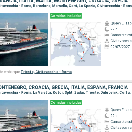
RANCIA, ITALIA, MALTA, MONTENEGRO, CROACIA, GRECIA
Comidas incluidas
Queen Elizab
22 d
Camarote es
Civitavecchi
02/07/2027
 de embarque:
Trieste,
Civitavecchia - Roma
NTENEGRO, CROACIA, GRECIA, ITALIA, ESPAÑA, FRANCIA
Comidas incluidas
Queen Elizab
22 d
Camarote es
Civitavecchi