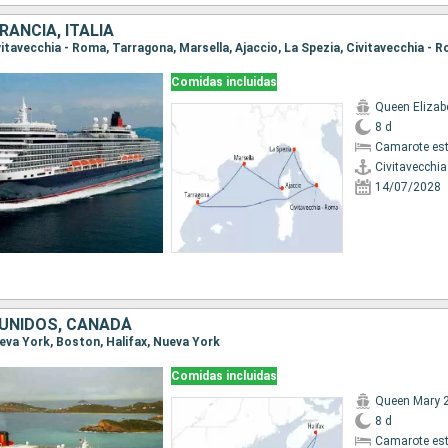
RANCIA, ITALIA
ivitavecchia - Roma, Tarragona, Marsella, Ajaccio, La Spezia, Civitavecchia - 
Comidas incluidas
Queen Elizab
8 d
Camarote es
Civitavecchi
14/07/2028
UNIDOS, CANADÁ
Nueva York, Boston, Halifax, Nueva York
Comidas incluidas
Queen Mary 
8 d
Camarote es