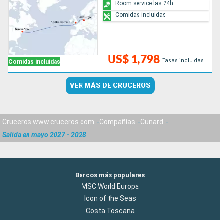
Room service las 24h
Comidas incluidas
US$ 1,798
Tasas incluidas
Comidas incluidas
VER MÁS DE CRUCEROS
Cruceros www.cruceros.com
Compañías
Cunard
Salida en mayo 2027 - 2028
Barcos más populares
MSC World Europa
Icon of the Seas
Costa Toscana