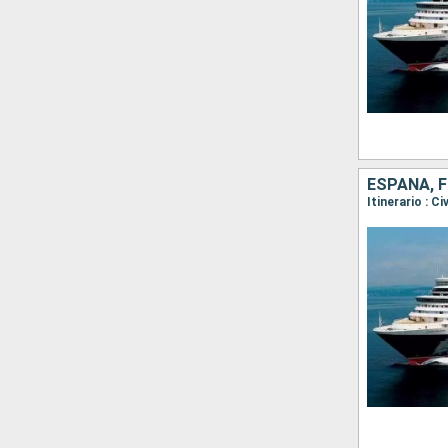
ESPAÑA, F
Itinerario : C