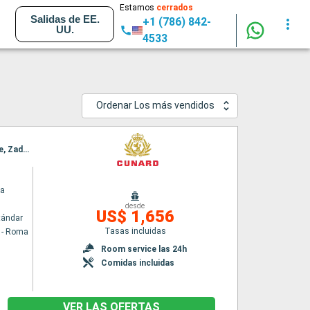
Estamos
cerrados
Salidas de EE.
+1 (786) 842-
UU.
4533
Ordenar Los más vendidos
Itinerario : Civitavecchia - Roma, Messina (estrecho), Kefalonia, Corfú, Kotor, Split, Trieste, Zadar, Dubrovnik, La Valetta, Palma de Mallorca, Barcelona
ia
desde
US$ 1,656
tándar
Tasas incluidas
a - Roma
Room service las 24h
Comidas incluidas
VER LAS OFERTAS