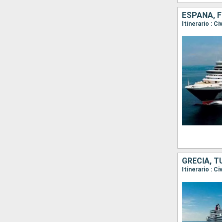
ESPAÑA, F
Itinerario : C
GRECIA, T