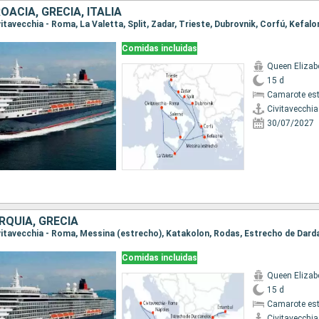
OACIA, GRECIA, ITALIA
Comidas incluidas
Queen Elizab
15 d
Camarote es
Civitavecchi
30/07/2027
URQUÍA, GRECIA
Comidas incluidas
Queen Elizab
15 d
Camarote es
Civitavecchi