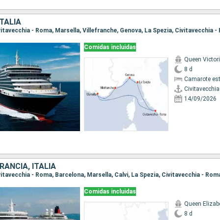
ITALIA
ivitavecchia - Roma, Marsella, Villefranche, Genova, La Spezia, Civitavecchia 
Comidas incluidas
Queen Victor
8 d
Camarote es
Civitavecchi
14/09/2026
RANCIA, ITALIA
ivitavecchia - Roma, Barcelona, Marsella, Calvi, La Spezia, Civitavecchia - Rom
Comidas incluidas
Queen Elizab
8 d