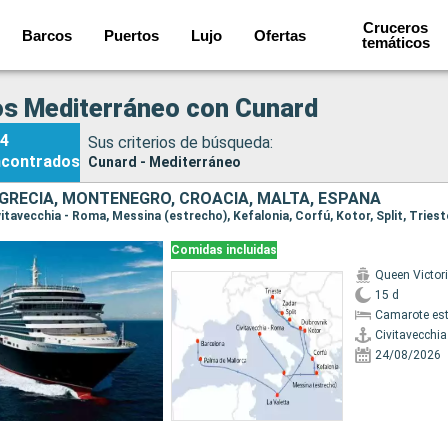
Cruceros
Barcos
Puertos
Lujo
Ofertas
temáticos
s Mediterráneo con Cunard
4
Sus criterios de búsqueda:
ncontrados
Cunard - Mediterráneo
, GRECIA, MONTENEGRO, CROACIA, MALTA, ESPAÑA
Comidas incluidas
Queen Victor
15 d
Camarote es
Civitavecchi
24/08/2026