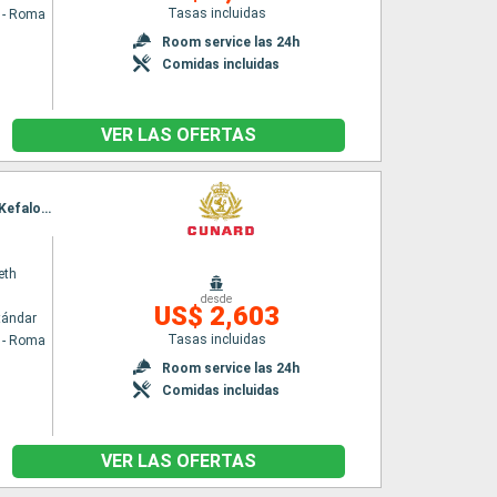
Tasas incluidas
a - Roma
Room service las 24h
Comidas incluidas
VER LAS OFERTAS
Itinerario : Civitavecchia - Roma, La Valetta, Kotor, Split, Zadar, Trieste, Dubrovnik, Corfú, Kefalonia, Messina (estrecho), Nápoles, Civitavecchia - Roma
eth
desde
US$ 2,603
tándar
Tasas incluidas
a - Roma
Room service las 24h
Comidas incluidas
VER LAS OFERTAS