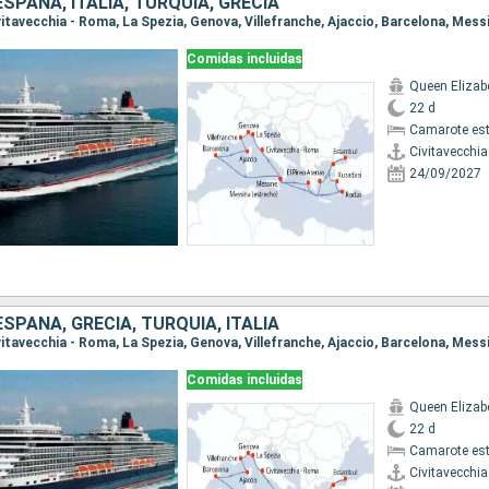
ESPAÑA, ITALIA, TURQUÍA, GRECIA
Comidas incluidas
Queen Elizab
22 d
Camarote es
Civitavecchi
24/09/2027
ESPAÑA, GRECIA, TURQUÍA, ITALIA
Comidas incluidas
Queen Elizab
22 d
Camarote es
Civitavecchi