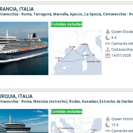
RANCIA, ITALIA
ivitavecchia - Roma, Tarragona, Marsella, Ajaccio, La Spezia, Civitavecchia - 
Comidas incluidas
Queen Elizab
8 d
Camarote es
Civitavecchi
14/07/2028
URQUÍA, ITALIA
Comidas incluidas
Queen Victor
15 d
Camarote es