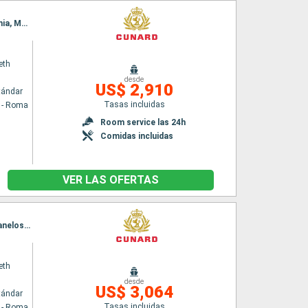
Itinerario : Civitavecchia - Roma, La Valetta, Split, Zadar, Trieste, Dubrovnik, Corfú, Kefalonia, Messina (estrecho), Salerno, Civitavecchia - Roma
eth
desde
US$ 2,910
tándar
Tasas incluidas
a - Roma
Room service las 24h
Comidas incluidas
VER LAS OFERTAS
Itinerario : Civitavecchia - Roma, Messina (estrecho), Katakolon, Rodas, Estrecho de Dardanelos, Estambul, Estrecho de Dardanelos, Kusadasi, Mykonos, El Pireo Atenas, Nápoles, Civitavecchia - Roma
eth
desde
US$ 3,064
tándar
Tasas incluidas
a - Roma