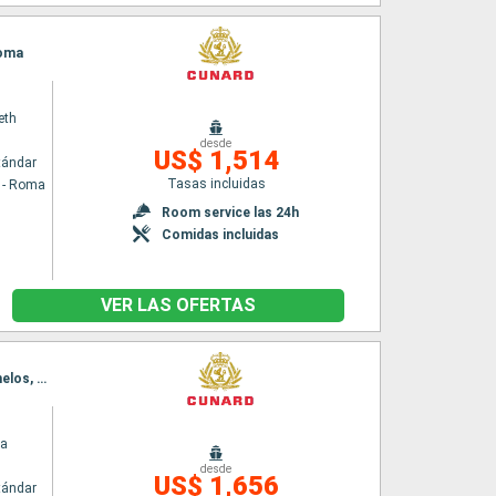
Roma
eth
desde
US$ 1,514
tándar
Tasas incluidas
a - Roma
Room service las 24h
Comidas incluidas
VER LAS OFERTAS
Itinerario : Civitavecchia - Roma, Messina (estrecho), Rodas, Kusadasi, Estrecho de Dardanelos, Estambul, Estrecho de Dardanelos, El Pireo Atenas, Chania, Katakolon, Messina (estrecho), Civitavecchia - Roma
ia
desde
US$ 1,656
tándar