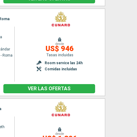
- Roma
ia
desde
US$ 946
tándar
Tasas incluidas
a - Roma
Room service las 24h
Comidas incluidas
VER LAS OFERTAS
a
eth
desde