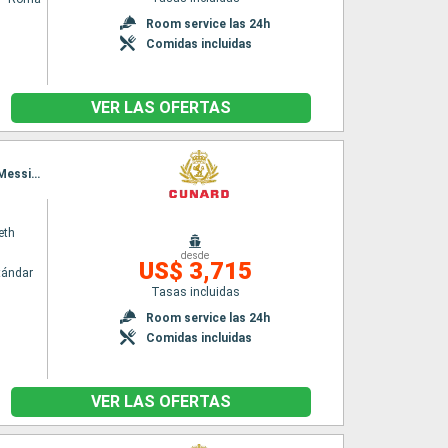
Room service las 24h
Comidas incluidas
VER LAS OFERTAS
Itinerario : Barcelona, La Valetta, Kotor, Split, Zadar, Trieste, Dubrovnik, Corfú, Kefalonia, Messina (estrecho), Nápoles, Civitavecchia - Roma, La Spezia, Genova, Villefranche, Ajaccio, Barcelona
eth
desde
US$ 3,715
tándar
Tasas incluidas
Room service las 24h
Comidas incluidas
VER LAS OFERTAS