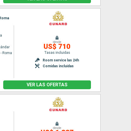
- Roma
ia
desde
US$ 710
tándar
Tasas incluidas
a - Roma
Room service las 24h
Comidas incluidas
VER LAS OFERTAS
desde