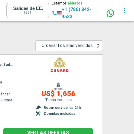
Estamos
abiertos
Salidas de EE.
+1 (786) 842-
UU.
4533
Ordenar Los más vendidos
Itinerario : Civitavecchia - Roma, Messina (estrecho), Kefalonia, Corfú, Kotor, Split, Trieste, Zadar, Dubrovnik, La Valetta, Palma de Mallorca, Barcelona
ia
desde
US$ 1,656
tándar
Tasas incluidas
a - Roma
Room service las 24h
Comidas incluidas
VER LAS OFERTAS