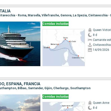
ITALIA
ivitavecchia - Roma, Marsella, Villefranche, Genova, La Spezia, Civitavecchia 
Comidas incluidas
Queen Victor
8 d
Camarote es
Civitavecchi
14/09/2026
DO, ESPAÑA, FRANCIA
Southampton, Bilbao, Santander, Gijón, Cherburgo, Southampton
Comidas incluidas
Queen Anne
8 d