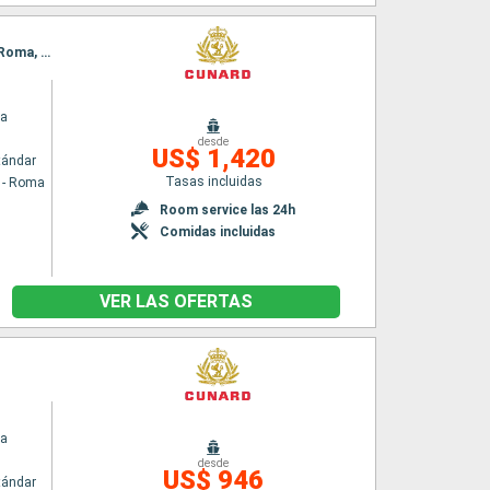
Itinerario : Civitavecchia - Roma, Marsella, Villefranche, Genova, La Spezia, Civitavecchia - Roma, Messina (estrecho), Rodas, Kusadasi, Estrecho de Dardanelos, Estambul
ia
desde
US$ 1,420
tándar
Tasas incluidas
a - Roma
Room service las 24h
Comidas incluidas
VER LAS OFERTAS
ia
desde
US$ 946
tándar