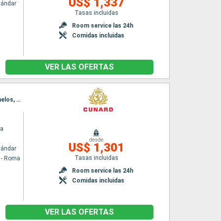
US$ 1,337
tándar
Tasas incluidas
n
Room service las 24h
Comidas incluidas
VER LAS OFERTAS
Itinerario : Civitavecchia - Roma, Messina (estrecho), Rodas, Kusadasi, Estrecho de Dardanelos, Estambul
ia
desde
US$ 1,301
tándar
Tasas incluidas
a - Roma
Room service las 24h
Comidas incluidas
VER LAS OFERTAS