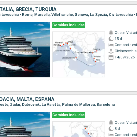
ITALIA, GRECIA, TURQUÍA
Comidas incluidas
Queen Victor
15 d
Camarote es
Civitavecchi
14/09/2026
ROACIA, MALTA, ESPAÑA
rieste, Zadar, Dubrovnik, La Valetta, Palma de Mallorca, Barcelona
Comidas incluidas
Queen Victor
8 d
Camarote es