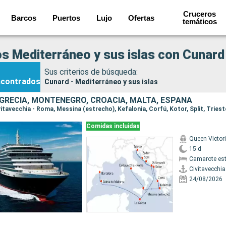
Cruceros
Barcos
Puertos
Lujo
Ofertas
temáticos
s Mediterráneo y sus islas con Cunard
Sus criterios de búsqueda:
ncontrados
Cunard - Mediterráneo y sus islas
, GRECIA, MONTENEGRO, CROACIA, MALTA, ESPAÑA
Comidas incluidas
Queen Victor
15 d
Camarote es
Civitavecchi
24/08/2026