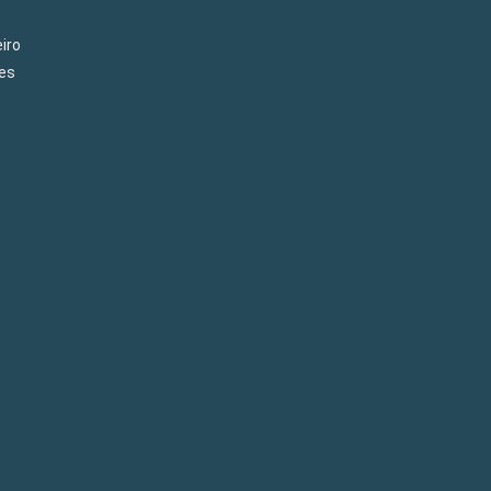
iro
es