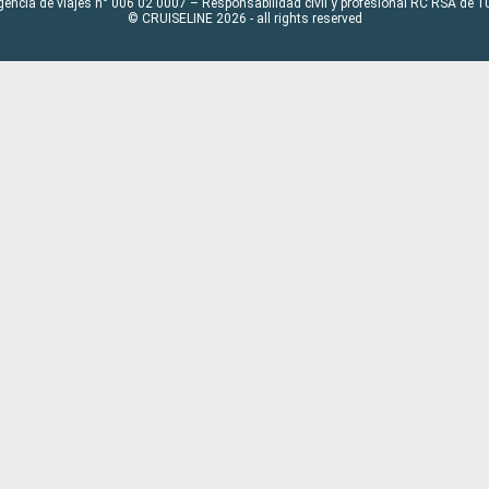
gencia de viajes n° 006 02 0007 – Responsabilidad civil y profesional RC RSA de
© CRUISELINE 2026 - all rights reserved