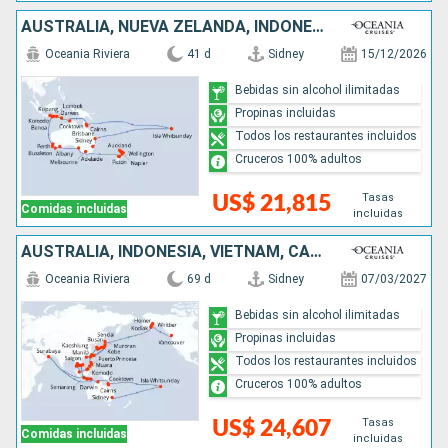
AUSTRALIA, NUEVA ZELANDA, INDONESIA
Oceania Riviera
41 d
Sidney
15/12/2026
Bebidas sin alcohol ilimitadas
Propinas incluidas
Todos los restaurantes incluidos
Cruceros 100% adultos
Tasas
US$ 21,815
Comidas incluidas
incluidas
AUSTRALIA, INDONESIA, VIETNAM, CAMBOYA, TAILANDIA, SINGAPUR, BRUNEI, MALASIA, FILIPINAS, TAIWÁN, CHINA, COREA DEL SUR, JAPÓN, ESTADOS UNIDOS, CANADÁ
Oceania Riviera
69 d
Sidney
07/03/2027
Bebidas sin alcohol ilimitadas
Propinas incluidas
Todos los restaurantes incluidos
Cruceros 100% adultos
Tasas
US$ 24,607
Comidas incluidas
incluidas