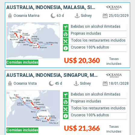
AUSTRALIA, INDONESIA, MALASIA, SINGAPUR, TAILANDIA, SRI LANKA, MALDIVAS, INDIA, OMAN, EMIRATOS ÁRABES UNIDOS, ARABIA SAUDÍ, EGIPTO, JORDANIA, CHIPRE, GRECIA, TURQUÍA
Oceania Marina
63 d
Sidney
25/03/2029
Bebidas sin alcohol ilimitadas
Propinas incluidas
Todos los restaurantes incluidos
Cruceros 100% adultos
Tasas
US$ 20,360
Comidas incluidas
incluidas
AUSTRALIA, INDONESIA, SINGAPUR, MALASIA, TAILANDIA, SRI LANKA, INDIA, EMIRATOS ÁRABES UNIDOS
Oceania Vista
45 d
Sidney
18/01/2028
Bebidas sin alcohol ilimitadas
Propinas incluidas
Todos los restaurantes incluidos
Cruceros 100% adultos
Tasas
US$ 21,366
Comidas incluidas
incluidas