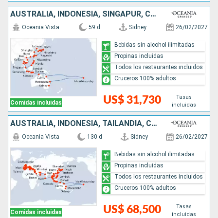
AUSTRALIA, INDONESIA, SINGAPUR, CAMBOYA, TAILANDIA, VIETNAM, CHINA, COREA DEL SUR, JAPÓN, TAIWÁN, FILIPINAS, MALASIA
Oceania Vista
59 d
Sidney
26/02/2027
Bebidas sin alcohol ilimitadas
Propinas incluidas
Todos los restaurantes incluidos
Cruceros 100% adultos
Tasas
US$ 31,730
Comidas incluidas
incluidas
AUSTRALIA, INDONESIA, TAILANDIA, CAMBOYA, VIETNAM, CHINA, COREA DEL SUR, JAPÓN, TAIWÁN, FILIPINAS, SINGAPUR, MALASIA, SRI LANKA, MALDIVAS, INDIA, EMIRATOS ÁRABES UNIDOS, QATAR, OMAN, ARABIA SAUDÍ, EGI
Oceania Vista
130 d
Sidney
26/02/2027
Bebidas sin alcohol ilimitadas
Propinas incluidas
Todos los restaurantes incluidos
Cruceros 100% adultos
Tasas
US$ 68,500
Comidas incluidas
incluidas