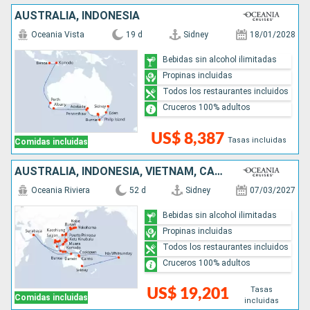
AUSTRALIA, INDONESIA
Oceania Vista
19 d
Sidney
18/01/2028
Bebidas sin alcohol ilimitadas
Propinas incluidas
Todos los restaurantes incluidos
Cruceros 100% adultos
US$ 8,387
Tasas incluidas
Comidas incluidas
AUSTRALIA, INDONESIA, VIETNAM, CAMBOYA, TAILANDIA, SINGAPUR, BRUNEI, MALASIA, FILIPINAS, TAIWÁN, CHINA, COREA DEL SUR, JAPÓN
Oceania Riviera
52 d
Sidney
07/03/2027
Bebidas sin alcohol ilimitadas
Propinas incluidas
Todos los restaurantes incluidos
Cruceros 100% adultos
Tasas
US$ 19,201
Comidas incluidas
incluidas