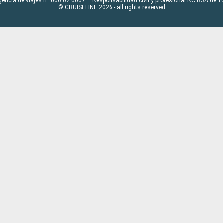
gencia de viajes n° 006 02 0007 – Responsabilidad civil y profesional RC RSA de
© CRUISELINE 2026 - all rights reserved