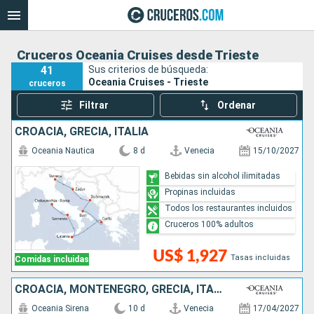
Cruceros Oceania Cruises desde Trieste
41
Sus criterios de búsqueda:
Oceania Cruises - Trieste
cruceros
Filtrar
Ordenar
CROACIA, GRECIA, ITALIA
Oceania Nautica
8 d
Venecia
15/10/2027
Bebidas sin alcohol ilimitadas
Propinas incluidas
Todos los restaurantes incluidos
Cruceros 100% adultos
US$ 1,927
Tasas incluidas
Comidas incluidas
CROACIA, MONTENEGRO, GRECIA, ITALIA, FRANCIA, ESPAÑA
Oceania Sirena
10 d
Venecia
17/04/2027