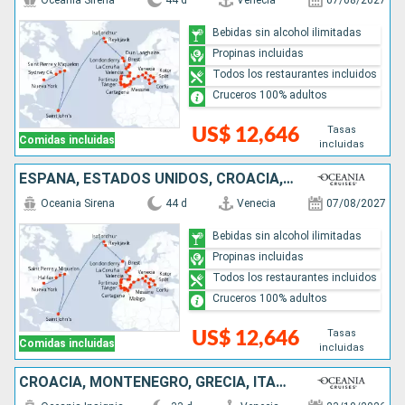
Oceania Sirena
44 d
Venecia
07/08/2027
Bebidas sin alcohol ilimitadas
Propinas incluidas
Todos los restaurantes incluidos
Cruceros 100% adultos
Tasas
US$ 12,646
Comidas incluidas
incluidas
ESPAÑA, ESTADOS UNIDOS, CROACIA, IRLANDA, PORTUGAL, ITALIA, ANTIGUA Y BARBUDA, ISLANDIA, REINO UNIDO, FRANCIA, CANADÁ, GRECIA, MARRUECOS, MONTENEGRO
Oceania Sirena
44 d
Venecia
07/08/2027
Bebidas sin alcohol ilimitadas
Propinas incluidas
Todos los restaurantes incluidos
Cruceros 100% adultos
Tasas
US$ 12,646
Comidas incluidas
incluidas
CROACIA, MONTENEGRO, GRECIA, ITALIA, ESPAÑA, PORTUGAL, PUERTO RICO, REPÚBLICA DOMINICANA, ESTADOS UNIDOS