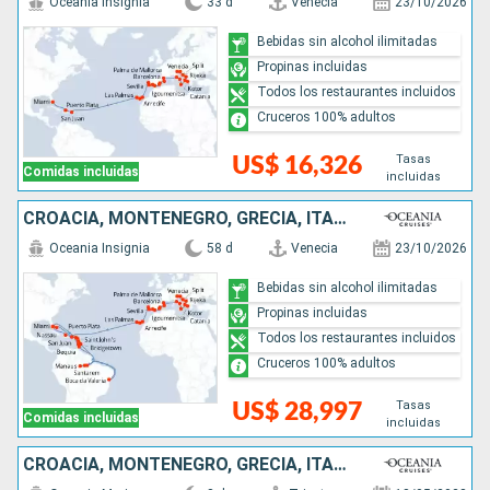
Oceania Insignia
33 d
Venecia
23/10/2026
Bebidas sin alcohol ilimitadas
Propinas incluidas
Todos los restaurantes incluidos
Cruceros 100% adultos
Tasas
US$ 16,326
Comidas incluidas
incluidas
CROACIA, MONTENEGRO, GRECIA, ITALIA, ESPAÑA, PORTUGAL, PUERTO RICO, REPÚBLICA DOMINICANA, ESTADOS UNIDOS, SAN VINCENT Y LAS GRANADINAS, ANTIGUA Y BARBUDA, SANTA LUCIA, TRINIDAD Y TOBAGO, BRASIL, BARBA
Oceania Insignia
58 d
Venecia
23/10/2026
Bebidas sin alcohol ilimitadas
Propinas incluidas
Todos los restaurantes incluidos
Cruceros 100% adultos
Tasas
US$ 28,997
Comidas incluidas
incluidas
CROACIA, MONTENEGRO, GRECIA, ITALIA