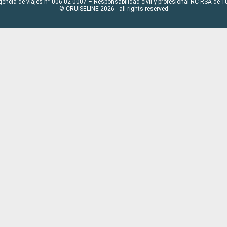
gencia de viajes n° 006 02 0007 – Responsabilidad civil y profesional RC RSA de
© CRUISELINE 2026 - all rights reserved