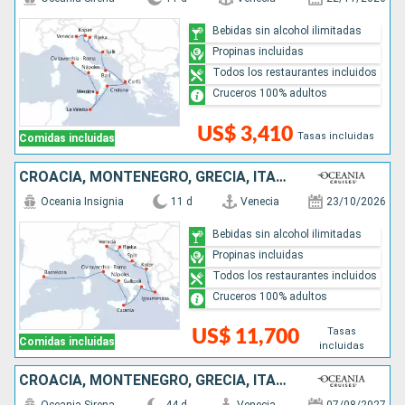
Bebidas sin alcohol ilimitadas
Propinas incluidas
Todos los restaurantes incluidos
Cruceros 100% adultos
US$ 3,410
Tasas incluidas
Comidas incluidas
CROACIA, MONTENEGRO, GRECIA, ITALIA, ESPAÑA
Oceania Insignia
11 d
Venecia
23/10/2026
Bebidas sin alcohol ilimitadas
Propinas incluidas
Todos los restaurantes incluidos
Cruceros 100% adultos
Tasas
US$ 11,700
Comidas incluidas
incluidas
CROACIA, MONTENEGRO, GRECIA, ITALIA, MARRUECOS, ESPAÑA, PORTUGAL, FRANCIA, REINO UNIDO, IRLANDA, ISLANDIA, ANTIGUA Y BARBUDA, CANADÁ, ESTADOS UNIDOS