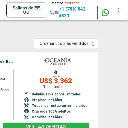
Estamos
cerrados
Salidas de EE.
+1 (786) 842-
UU.
4533
Ordenar Los más vendidos
Itinerario : Singapur, Phuket, Penang, Port Kelang, Jakarta, Semarang, Surabaya, Bali, Lombok, Benoa
desde
ica
US$ 3,362
Tasas incluidas
tándar
Bebidas sin alcohol ilimitadas
Propinas incluidas
Todos los restaurantes incluidos
Cruceros 100% adultos
Comidas incluidas
VER LAS OFERTAS