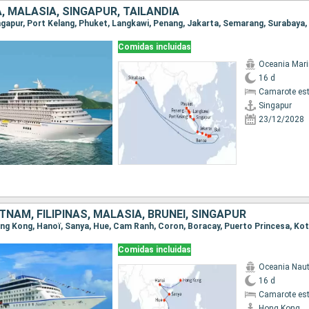
, MALASIA, SINGAPUR, TAILANDIA
Comidas incluidas
Oceania Mar
16 d
Camarote es
Singapur
23/12/2028
ETNAM, FILIPINAS, MALASIA, BRUNEI, SINGAPUR
Comidas incluidas
Oceania Naut
16 d
Camarote es
Hong Kong