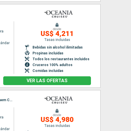
desde
era
US$ 4,211
Tasas incluidas
tándar
Bebidas sin alcohol ilimitadas
Propinas incluidas
Todos los restaurantes incluidos
Cruceros 100% adultos
Comidas incluidas
VER LAS OFERTAS
Itinerario : Singapur, Port Kelang, Langkawi, Phuket, Penang, Ho Chi Minh-Ville, Ko Samui, Laem Chabang
desde
era
US$ 4,980
Tasas incluidas
tándar