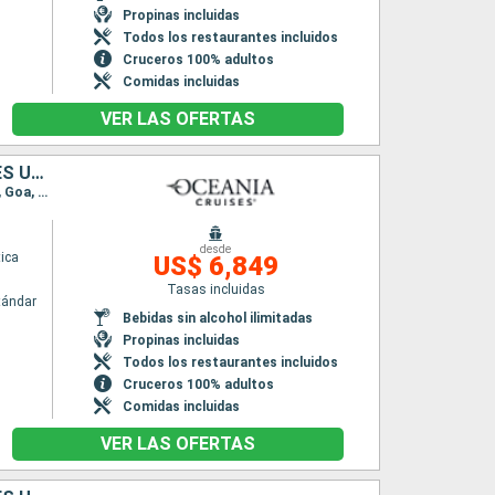
Propinas incluidas
Todos los restaurantes incluidos
Cruceros 100% adultos
Comidas incluidas
VER LAS OFERTAS
SINGAPUR, MALASIA, TAILANDIA, SRI LANKA, INDIA, EMIRATOS ÁRABES UNIDOS
Itinerario : Singapur, Port Kelang, Penang, Langkawi, Phuket, , Colombo, Cochin, Mangalore, Goa, Mumbai, Al Fujairah, Dubai
desde
ica
US$ 6,849
Tasas incluidas
tándar
Bebidas sin alcohol ilimitadas
Propinas incluidas
Todos los restaurantes incluidos
Cruceros 100% adultos
Comidas incluidas
VER LAS OFERTAS