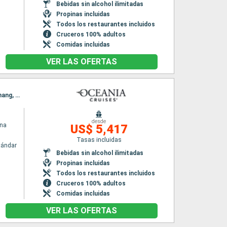
Bebidas sin alcohol ilimitadas
Propinas incluidas
Todos los restaurantes incluidos
Cruceros 100% adultos
Comidas incluidas
VER LAS OFERTAS
Itinerario : Mumbai, Goa, Mangalore, Cochin, Colombo, Hambantota, Phuket, Langkawi, Penang, Port Kelang, Singapur
desde
ina
US$ 5,417
Tasas incluidas
tándar
Bebidas sin alcohol ilimitadas
Propinas incluidas
Todos los restaurantes incluidos
Cruceros 100% adultos
Comidas incluidas
VER LAS OFERTAS