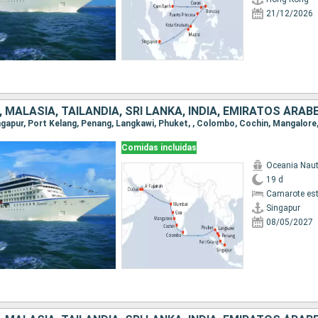
21/12/2026
Comidas incluidas
Oceania Naut
19 d
Camarote es
Singapur
08/05/2027