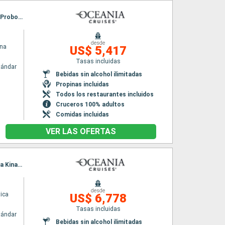
Itinerario : Singapur, Port Kelang, Phuket, Langkawi, Penang, Jakarta, Semarang, Surabaya, Probolinggo, Bali, Lombok, Benoa
desde
ina
US$ 5,417
Tasas incluidas
tándar
Bebidas sin alcohol ilimitadas
Propinas incluidas
Todos los restaurantes incluidos
Cruceros 100% adultos
Comidas incluidas
VER LAS OFERTAS
Itinerario : Hong Kong, Hanoï, Sanya, Hue, Cam Ranh, Coron, Boracay, Puerto Princesa, Kota Kinabalu, Muara, Singapur
desde
ica
US$ 6,778
Tasas incluidas
tándar
Bebidas sin alcohol ilimitadas