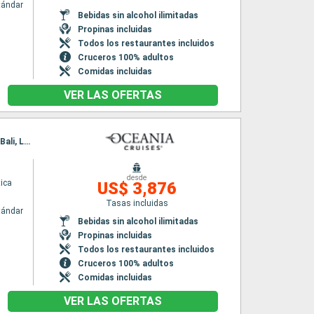
tándar
Bebidas sin alcohol ilimitadas
Propinas incluidas
Todos los restaurantes incluidos
Cruceros 100% adultos
Comidas incluidas
VER LAS OFERTAS
Itinerario : Singapur, Phuket, Langkawi, Penang, Port Kelang, Jakarta, Semarang, Surabaya, Bali, Lombok, Benoa
desde
ica
US$ 3,876
Tasas incluidas
tándar
Bebidas sin alcohol ilimitadas
Propinas incluidas
Todos los restaurantes incluidos
Cruceros 100% adultos
Comidas incluidas
VER LAS OFERTAS