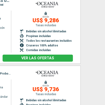
SINGAPUR, MALASIA, TAILANDIA, SRI LANKA, INDIA, EMIRATOS ÁRABES UNIDOS
bai
desde
a
US$ 9,286
Tasas incluidas
lcón
Bebidas sin alcohol ilimitadas
Propinas incluidas
Todos los restaurantes incluidos
Cruceros 100% adultos
Comidas incluidas
VER LAS OFERTAS
Itinerario : Singapur, Port Kelang, Phuket, Langkawi, Penang, Jakarta, Semarang, Surabaya, Probolinggo, Bali, Lombok, Benoa, Komodo, Kupang, Darwin, Cairns, Isla Whitsunday, Brisbane, Sidney
desde
ina
US$ 9,736
Tasas incluidas
tándar
Bebidas sin alcohol ilimitadas
Propinas incluidas