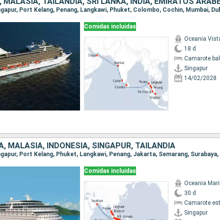
Singapur, Port Kelang, Penang, Langkawi, Phuket, Colombo, Cochin, Mumbai, Du
Comidas incluidas
Oceania Vist
18 d
Camarote ba
Singapur
14/02/2028
, MALASIA, INDONESIA, SINGAPUR, TAILANDIA
Comidas incluidas
Oceania Mar
30 d
Camarote es
Singapur