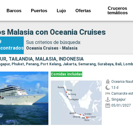
Cruceros
Barcos
Puertos
Lujo
Ofertas
temáticos
s Malasia con Oceania Cruises
9
Sus criterios de búsqueda:
ncontrados
Oceania Cruises - Malasia
UR, TAILANDIA, MALASIA, INDONESIA
Comidas incluidas
Oceania Naut
13 d
Camarote es
Singapur
05/01/2027