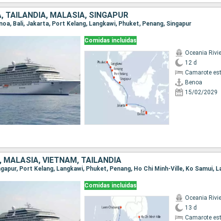
, TAILANDIA, MALASIA, SINGAPUR
enoa, Bali, Jakarta, Port Kelang, Langkawi, Phuket, Penang, Singapur
Comidas incluidas
Oceania Rivi
12 d
Camarote es
Benoa
15/02/2029
 MALASIA, VIETNAM, TAILANDIA
Comidas incluidas
Oceania Rivi
13 d
Camarote es