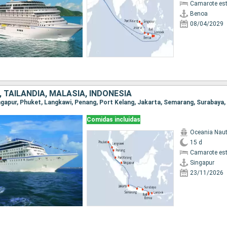
Camarote es
Benoa
08/04/2029
 TAILANDIA, MALASIA, INDONESIA
Comidas incluidas
Oceania Naut
15 d
Camarote es
Singapur
23/11/2026