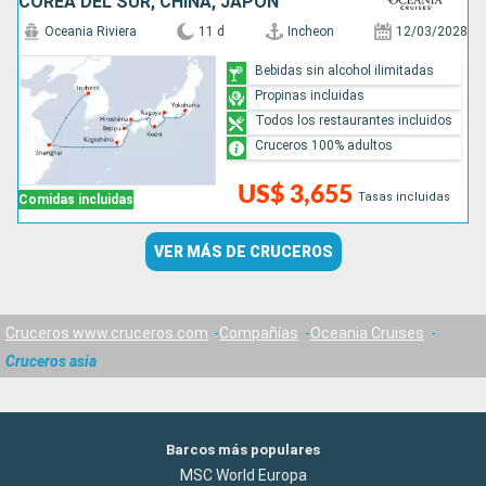
COREA DEL SUR, CHINA, JAPÓN
Oceania Riviera
11 d
Incheon
12/03/2028
Bebidas sin alcohol ilimitadas
Propinas incluidas
Todos los restaurantes incluidos
Cruceros 100% adultos
US$ 3,655
Tasas incluidas
Comidas incluidas
VER MÁS DE CRUCEROS
Cruceros www.cruceros.com
Compañías
Oceania Cruises
Cruceros asia
Barcos más populares
MSC World Europa