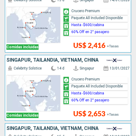
Celebrity Solstice
13 d
Singapur
14/01/2028
Crucero Premium
Paquete All Included Disponible
Hasta -$600/cabina
60% Off en 2° pasajero
US$ 2,416
+Tasas
Comidas incluidas
SINGAPUR, TAILANDIA, VIETNAM, CHINA
Celebrity Solstice
14 d
Singapur
13/01/2027
Crucero Premium
Paquete All Included Disponible
Hasta -$600/cabina
60% Off en 2° pasajero
US$ 2,653
+Tasas
Comidas incluidas
SINGAPUR, TAILANDIA, VIETNAM, CHINA