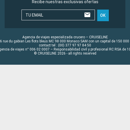
Recibe nuestras exclusivas ofertas
TU EMAIL
OK
Agencia de viajes especializada crucero – CRUISELINE
6 rue du gabian Les flots bleus MC 98 000 Monaco SAM con un capital de 150 000
contact tel : (00) 377 97 97 84 50
gencia de viajes n° 006 02 0007 – Responsabilidad civil y profesional RC RSA de
© CRUISELINE 2026 - all rights reserved