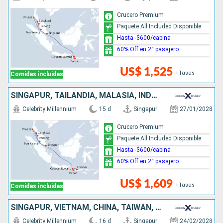
Crucero Premium
Paquete All Included Disponible
Hasta -$600/cabina
60% Off en 2° pasajero
US$ 1,525
+Tasas
Comidas incluidas
SINGAPUR, TAILANDIA, MALASIA, INDONESIA
Celebrity Millennium
15 d
Singapur
27/01/2028
Crucero Premium
Paquete All Included Disponible
Hasta -$600/cabina
60% Off en 2° pasajero
US$ 1,609
+Tasas
Comidas incluidas
SINGAPUR, VIETNAM, CHINA, TAIWÁN, JAPÓN
Celebrity Millennium
16 d
Singapur
24/02/2028