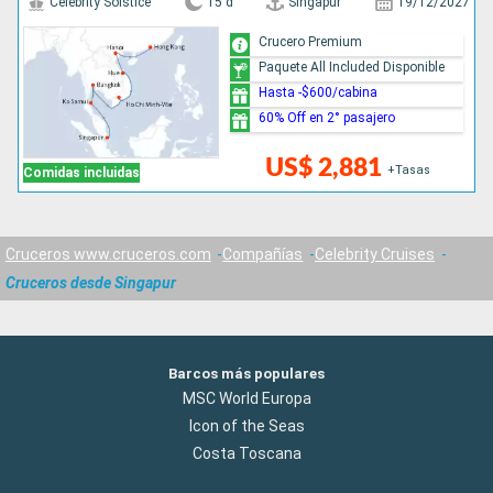
Celebrity Solstice
15 d
Singapur
19/12/2027
Crucero Premium
Paquete All Included Disponible
Hasta -$600/cabina
60% Off en 2° pasajero
US$ 2,881
+Tasas
Comidas incluidas
Cruceros www.cruceros.com
Compañías
Celebrity Cruises
Cruceros desde Singapur
Barcos más populares
MSC World Europa
Icon of the Seas
Costa Toscana