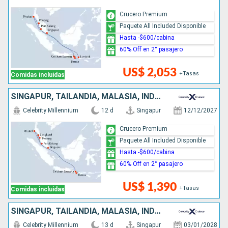
Crucero Premium
Paquete All Included Disponible
Hasta -$600/cabina
60% Off en 2° pasajero
US$ 2,053
+Tasas
Comidas incluidas
SINGAPUR, TAILANDIA, MALASIA, INDONESIA
Celebrity Millennium
12 d
Singapur
12/12/2027
Crucero Premium
Paquete All Included Disponible
Hasta -$600/cabina
60% Off en 2° pasajero
US$ 1,390
+Tasas
Comidas incluidas
SINGAPUR, TAILANDIA, MALASIA, INDONESIA
Celebrity Millennium
13 d
Singapur
03/01/2028