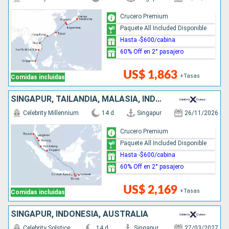
Crucero Premium
Paquete All Included Disponible
Hasta -$600/cabina
60% Off en 2° pasajero
US$ 1,863
+Tasas
Comidas incluidas
SINGAPUR, TAILANDIA, MALASIA, INDONESIA
Celebrity Millennium
14 d
Singapur
26/11/2026
Crucero Premium
Paquete All Included Disponible
Hasta -$600/cabina
60% Off en 2° pasajero
US$ 2,169
+Tasas
Comidas incluidas
SINGAPUR, INDONESIA, AUSTRALIA
Celebrity Solstice
14 d
Singapur
27/03/2027