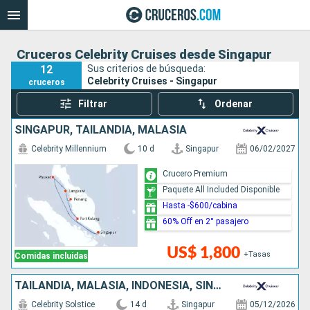
Cruceros Celebrity Cruises desde Singapur
12
Sus criterios de búsqueda:
Celebrity Cruises - Singapur
cruceros
Filtrar
Ordenar
SINGAPUR, TAILANDIA, MALASIA
Celebrity Millennium
10 d
Singapur
06/02/2027
Crucero Premium
Paquete All Included Disponible
Hasta -$600/cabina
60% Off en 2° pasajero
US$ 1,800
+Tasas
Comidas incluidas
TAILANDIA, MALASIA, INDONESIA, SINGAPUR
Celebrity Solstice
14 d
Singapur
05/12/2026