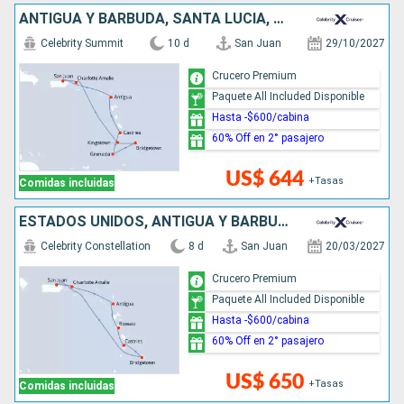
ANTIGUA Y BARBUDA, SANTA LUCIA, GRENADA, BARBADOS, SAN VINCENT Y LAS GRANADINAS, ESTADOS UNIDOS, PUERTO RICO
Celebrity Summit
10 d
San Juan
29/10/2027
Crucero Premium
Paquete All Included Disponible
Hasta -$600/cabina
60% Off en 2° pasajero
US$ 644
+Tasas
Comidas incluidas
ESTADOS UNIDOS, ANTIGUA Y BARBUDA, DOMINICA, SANTA LUCIA, BARBADOS, PUERTO RICO
Celebrity Constellation
8 d
San Juan
20/03/2027
Crucero Premium
Paquete All Included Disponible
Hasta -$600/cabina
60% Off en 2° pasajero
US$ 650
+Tasas
Comidas incluidas