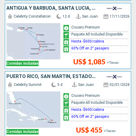
ANTIGUA Y BARBUDA, SANTA LUCIA, GRENADA, BARBADOS, SAN VINCENT Y LAS GRANADINAS, DOMINICA, PUERTO RICO
Celebrity Constellation
12 d
San Juan
17/11/2026
Crucero Premium
Paquete All Included Disponible
Hasta -$600/cabina
60% Off en 2° pasajero
US$ 1,085
+Tasas
Comidas incluidas
PUERTO RICO, SAN MARTÍN, ESTADOS UNIDOS
Celebrity Summit
5 d
San Juan
02/01/2028
Crucero Premium
Paquete All Included Disponible
Hasta -$600/cabina
60% Off en 2° pasajero
US$ 455
+Tasas
Comidas incluidas