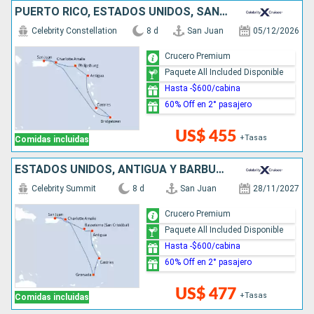
PUERTO RICO, ESTADOS UNIDOS, SAN MARTÍN, ANTIGUA Y BARBUDA, SANTA LUCIA, BARBADOS
Celebrity Constellation
8 d
San Juan
05/12/2026
Crucero Premium
Paquete All Included Disponible
Hasta -$600/cabina
60% Off en 2° pasajero
US$ 455
+Tasas
Comidas incluidas
ESTADOS UNIDOS, ANTIGUA Y BARBUDA, SANTA LUCIA, GRENADA, PUERTO RICO
Celebrity Summit
8 d
San Juan
28/11/2027
Crucero Premium
Paquete All Included Disponible
Hasta -$600/cabina
60% Off en 2° pasajero
US$ 477
+Tasas
Comidas incluidas