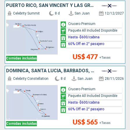
PUERTO RICO, SAN VINCENT Y LAS GRANADINAS, BARBADOS, ANTIGUA Y BARBUDA, ESTADOS UNIDOS
Celebrity Summit
8 d
San Juan
12/12/2027
Crucero Premium
Paquete All Included Disponible
Hasta -$600/cabina
60% Off en 2° pasajero
US$ 477
+Tasas
Comidas incluidas
DOMINICA, SANTA LUCIA, BARBADOS, PUERTO RICO
Celebrity Constellation
8 d
San Juan
28/11/2026
Crucero Premium
Paquete All Included Disponible
Hasta -$600/cabina
60% Off en 2° pasajero
US$ 565
+Tasas
Comidas incluidas