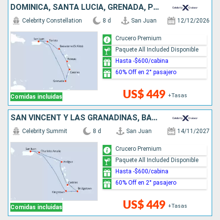
DOMINICA, SANTA LUCIA, GRENADA, PUERTO RICO
Celebrity Constellation
8 d
San Juan
12/12/2026
Crucero Premium
Paquete All Included Disponible
Hasta -$600/cabina
60% Off en 2° pasajero
US$ 449
+Tasas
Comidas incluidas
SAN VINCENT Y LAS GRANADINAS, BARBADOS, SANTA LUCIA, ANTIGUA Y BARBUDA, ESTADOS UNIDOS, PUERTO RICO
Celebrity Summit
8 d
San Juan
14/11/2027
Crucero Premium
Paquete All Included Disponible
Hasta -$600/cabina
60% Off en 2° pasajero
US$ 449
+Tasas
Comidas incluidas