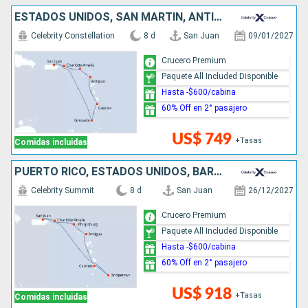
ESTADOS UNIDOS, SAN MARTÍN, ANTIGUA Y BARBUDA, SANTA LUCIA, GRENADA, PUERTO RICO
Celebrity Constellation
8 d
San Juan
09/01/2027
Crucero Premium
Paquete All Included Disponible
Hasta -$600/cabina
60% Off en 2° pasajero
US$ 749
+Tasas
Comidas incluidas
PUERTO RICO, ESTADOS UNIDOS, BARBADOS, SANTA LUCIA, ANTIGUA Y BARBUDA, SAN MARTÍN
Celebrity Summit
8 d
San Juan
26/12/2027
Crucero Premium
Paquete All Included Disponible
Hasta -$600/cabina
60% Off en 2° pasajero
US$ 918
+Tasas
Comidas incluidas