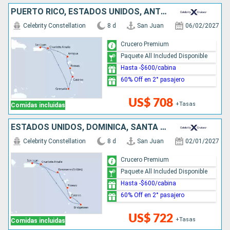
PUERTO RICO, ESTADOS UNIDOS, ANTIGUA Y BARBUDA, DOMINICA, SANTA LUCIA, GRENADA
Celebrity Constellation
8 d
San Juan
06/02/2027
Crucero Premium
Paquete All Included Disponible
Hasta -$600/cabina
60% Off en 2° pasajero
US$ 708
+Tasas
Comidas incluidas
ESTADOS UNIDOS, DOMINICA, SANTA LUCIA, BARBADOS, PUERTO RICO
Celebrity Constellation
8 d
San Juan
02/01/2027
Crucero Premium
Paquete All Included Disponible
Hasta -$600/cabina
60% Off en 2° pasajero
US$ 722
+Tasas
Comidas incluidas