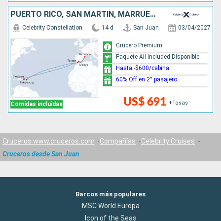
PUERTO RICO, SAN MARTÍN, MARRUECOS, ESPAÑA
Celebrity Constellation
14 d
San Juan
03/04/2027
Crucero Premium
Paquete All Included Disponible
Hasta -$600/cabina
60% Off en 2° pasajero
US$ 691
+Tasas
Comidas incluidas
Cruceros www.cruceros.com
Compañías
Celebrity Cruises
Cruceros desde San Juan
Barcos más populares
MSC World Europa
Icon of the Seas