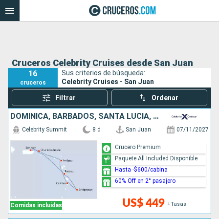
Cruceros Celebrity Cruises desde San Juan
16
Sus criterios de búsqueda:
Celebrity Cruises - San Juan
cruceros
Filtrar
Ordenar
DOMINICA, BARBADOS, SANTA LUCIA, ANTIGUA Y BARBUDA, ESTADOS UNIDOS, PUERTO RICO
Celebrity Summit
8 d
San Juan
07/11/2027
Crucero Premium
Paquete All Included Disponible
Hasta -$600/cabina
60% Off en 2° pasajero
US$ 449
+Tasas
Comidas incluidas