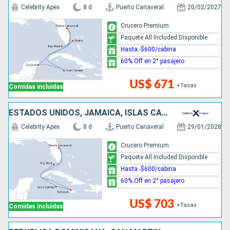
Celebrity Apex
8 d
Puerto Canaveral
20/02/2027
Crucero Premium
Paquete All Included Disponible
Hasta -$600/cabina
60% Off en 2° pasajero
US$ 671
+Tasas
Comidas incluidas
ESTADOS UNIDOS, JAMAICA, ISLAS CAIMÁN
Celebrity Apex
8 d
Puerto Canaveral
29/01/2028
Crucero Premium
Paquete All Included Disponible
Hasta -$600/cabina
60% Off en 2° pasajero
US$ 703
+Tasas
Comidas incluidas