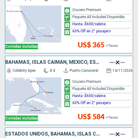
Crucero Premium
Paquete All Included Disponible
Hasta -$600/cabina
60% Off en 2° pasajero
US$ 365
+Tasas
Comidas incluidas
BAHAMAS, ISLAS CAIMÁN, MÉXICO, ESTADOS UNIDOS
Celebrity Apex
8 d
Puerto Canaveral
14/11/2026
Crucero Premium
Paquete All Included Disponible
Hasta -$600/cabina
60% Off en 2° pasajero
US$ 584
+Tasas
Comidas incluidas
ESTADOS UNIDOS, BAHAMAS, ISLAS CAIMÁN, MÉXICO