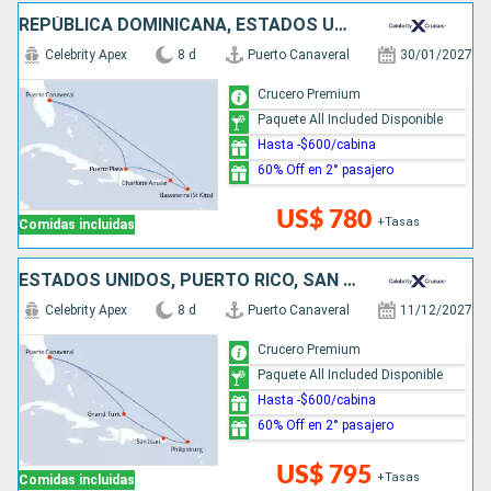
REPÚBLICA DOMINICANA, ESTADOS UNIDOS
Celebrity Apex
8 d
Puerto Canaveral
30/01/2027
Crucero Premium
Paquete All Included Disponible
Hasta -$600/cabina
60% Off en 2° pasajero
US$ 780
+Tasas
Comidas incluidas
ESTADOS UNIDOS, PUERTO RICO, SAN MARTÍN
Celebrity Apex
8 d
Puerto Canaveral
11/12/2027
Crucero Premium
Paquete All Included Disponible
Hasta -$600/cabina
60% Off en 2° pasajero
US$ 795
+Tasas
Comidas incluidas