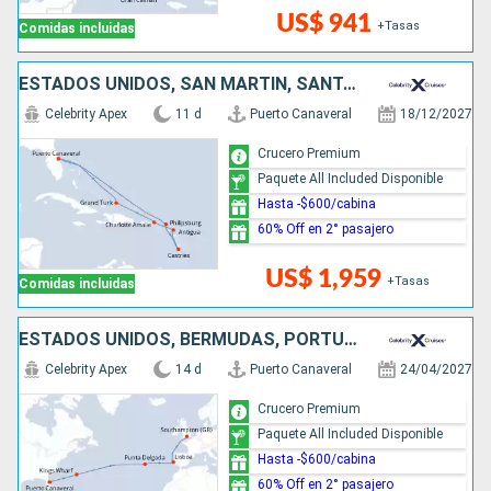
US$ 941
+Tasas
Comidas incluidas
ESTADOS UNIDOS, SAN MARTÍN, SANTA LUCIA, ANTIGUA Y BARBUDA
Celebrity Apex
11 d
Puerto Canaveral
18/12/2027
Crucero Premium
Paquete All Included Disponible
Hasta -$600/cabina
60% Off en 2° pasajero
US$ 1,959
+Tasas
Comidas incluidas
ESTADOS UNIDOS, BERMUDAS, PORTUGAL, REINO UNIDO
Celebrity Apex
14 d
Puerto Canaveral
24/04/2027
Crucero Premium
Paquete All Included Disponible
Hasta -$600/cabina
60% Off en 2° pasajero