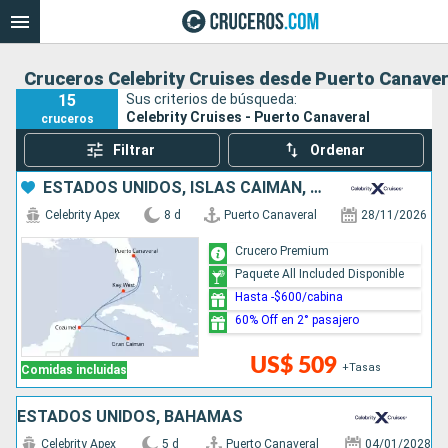
Cruceros Celebrity Cruises desde Puerto Canaver
15
Sus criterios de búsqueda:
Celebrity Cruises - Puerto Canaveral
cruceros
Filtrar
Ordenar
ESTADOS UNIDOS, ISLAS CAIMÁN, MÉXICO
Celebrity Apex
8 d
Puerto Canaveral
28/11/2026
Crucero Premium
Paquete All Included Disponible
Hasta -$600/cabina
60% Off en 2° pasajero
US$ 509
+Tasas
Comidas incluidas
ESTADOS UNIDOS, BAHAMAS
Celebrity Apex
5 d
Puerto Canaveral
04/01/2028