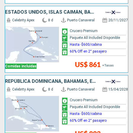
ESTADOS UNIDOS, ISLAS CAIMÁN, BAHAMAS
Celebrity Apex
8 d
Puerto Canaveral
20/11/2027
Crucero Premium
Paquete All Included Disponible
Hasta -$600/cabina
60% Off en 2° pasajero
US$ 861
+Tasas
Comidas incluidas
REPÚBLICA DOMINICANA, BAHAMAS, ESTADOS UNIDOS
Celebrity Apex
8 d
Puerto Canaveral
15/04/2028
Crucero Premium
Paquete All Included Disponible
Hasta -$600/cabina
60% Off en 2° pasajero