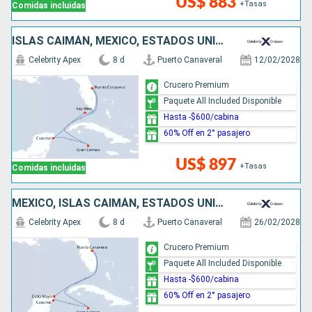
US$ 883
+Tasas
Comidas incluidas
ISLAS CAIMÁN, MÉXICO, ESTADOS UNIDOS
Celebrity Apex
8 d
Puerto Canaveral
12/02/2028
Crucero Premium
Paquete All Included Disponible
Hasta -$600/cabina
60% Off en 2° pasajero
US$ 897
+Tasas
Comidas incluidas
MÉXICO, ISLAS CAIMÁN, ESTADOS UNIDOS
Celebrity Apex
8 d
Puerto Canaveral
26/02/2028
Crucero Premium
Paquete All Included Disponible
Hasta -$600/cabina
60% Off en 2° pasajero