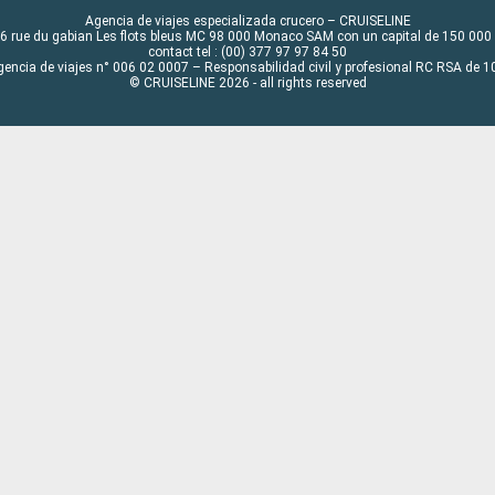
Agencia de viajes especializada crucero – CRUISELINE
6 rue du gabian Les flots bleus MC 98 000 Monaco SAM con un capital de 150 000
contact tel : (00) 377 97 97 84 50
gencia de viajes n° 006 02 0007 – Responsabilidad civil y profesional RC RSA de
© CRUISELINE 2026 - all rights reserved