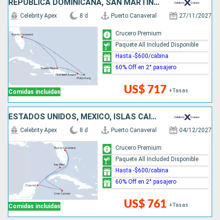
REPÚBLICA DOMINICANA, SAN MARTÍN, ESTADOS UNIDOS
Celebrity Apex
8 d
Puerto Canaveral
27/11/2027
Crucero Premium
Paquete All Included Disponible
Hasta -$600/cabina
60% Off en 2° pasajero
US$ 717
+Tasas
Comidas incluidas
ESTADOS UNIDOS, MÉXICO, ISLAS CAIMÁN
Celebrity Apex
8 d
Puerto Canaveral
04/12/2027
Crucero Premium
Paquete All Included Disponible
Hasta -$600/cabina
60% Off en 2° pasajero
US$ 761
+Tasas
Comidas incluidas