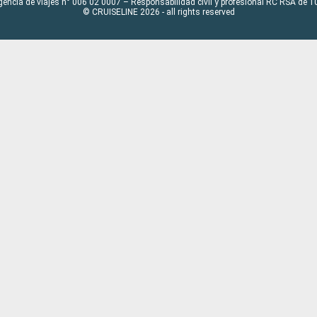
gencia de viajes n° 006 02 0007 – Responsabilidad civil y profesional RC RSA de
© CRUISELINE 2026 - all rights reserved