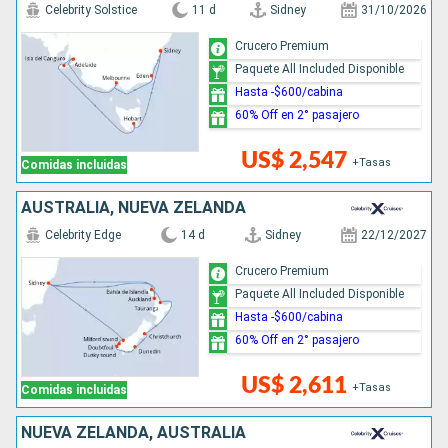
Celebrity Solstice
11 d
Sidney
31/10/2026
Crucero Premium
Paquete All Included Disponible
Hasta -$600/cabina
60% Off en 2° pasajero
US$ 2,547
+Tasas
Comidas incluidas
AUSTRALIA, NUEVA ZELANDA
Celebrity Edge
14 d
Sidney
22/12/2027
Crucero Premium
Paquete All Included Disponible
Hasta -$600/cabina
60% Off en 2° pasajero
US$ 2,611
+Tasas
Comidas incluidas
NUEVA ZELANDA, AUSTRALIA