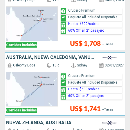
Celebrity Edge
11 d
Sidney
04/01/2028
Crucero Premium
Paquete All Included Disponible
Hasta -$600/cabina
60% Off en 2° pasajero
US$ 1,708
+Tasas
Comidas incluidas
AUSTRALIA, NUEVA CALEDONIA, VANUATU
Celebrity Edge
13 d
Sidney
02/01/2027
Crucero Premium
Paquete All Included Disponible
Hasta -$600/cabina
60% Off en 2° pasajero
US$ 1,741
+Tasas
Comidas incluidas
NUEVA ZELANDA, AUSTRALIA