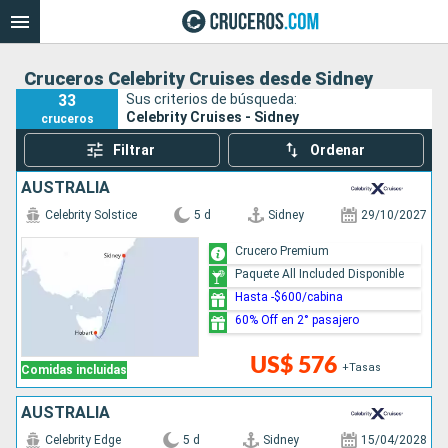
Cruceros Celebrity Cruises desde Sidney
33
Sus criterios de búsqueda:
Celebrity Cruises - Sidney
cruceros
Filtrar
Ordenar
AUSTRALIA
Celebrity Solstice
5 d
Sidney
29/10/2027
Crucero Premium
Paquete All Included Disponible
Hasta -$600/cabina
60% Off en 2° pasajero
US$ 576
+Tasas
Comidas incluidas
AUSTRALIA
Celebrity Edge
5 d
Sidney
15/04/2028