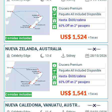
Crucero Premium
Paquete All Included Disponible
Hasta -$600/cabina
60% Off en 2° pasajero
US$ 1,524
+Tasas
Comidas incluidas
NUEVA ZELANDA, AUSTRALIA
Celebrity Edge
13 d
Sidney
28/10/2026
Crucero Premium
Paquete All Included Disponible
Hasta -$600/cabina
60% Off en 2° pasajero
US$ 1,541
+Tasas
Comidas incluidas
NUEVA CALEDONIA, VANUATU, AUSTRALIA