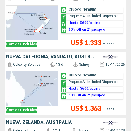
Crucero Premium
Paquete All Included Disponible
Hasta -$600/cabina
60% Off en 2° pasajero
US$ 1,333
+Tasas
Comidas incluidas
NUEVA CALEDONIA, VANUATU, AUSTRALIA
Celebrity Solstice
13 d
Sidney
10/11/2026
Crucero Premium
Paquete All Included Disponible
Hasta -$600/cabina
60% Off en 2° pasajero
US$ 1,363
+Tasas
Comidas incluidas
NUEVA ZELANDA, AUSTRALIA
Celebrity Edge
12 d
Sidney
04/04/2028