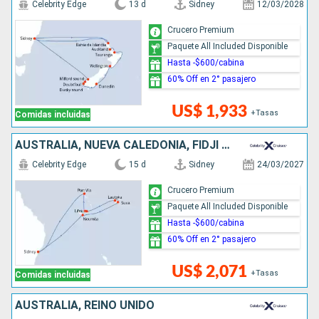
Celebrity Edge
13 d
Sidney
12/03/2028
Crucero Premium
Paquete All Included Disponible
Hasta -$600/cabina
60% Off en 2° pasajero
US$ 1,933
+Tasas
Comidas incluidas
AUSTRALIA, NUEVA CALEDONIA, FIDJI (ISLAS), VANUATU
Celebrity Edge
15 d
Sidney
24/03/2027
Crucero Premium
Paquete All Included Disponible
Hasta -$600/cabina
60% Off en 2° pasajero
US$ 2,071
+Tasas
Comidas incluidas
AUSTRALIA, REINO UNIDO