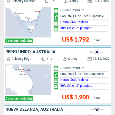
Celebrity Solstice
9 d
Sidney
02/11/2027
Crucero Premium
Paquete All Included Disponible
Hasta -$600/cabina
60% Off en 2° pasajero
US$ 1,792
+Tasas
Comidas incluidas
REINO UNIDO, AUSTRALIA
Celebrity Edge
11 d
Sidney
28/10/2027
Crucero Premium
Paquete All Included Disponible
Hasta -$600/cabina
60% Off en 2° pasajero
US$ 1,900
+Tasas
Comidas incluidas
NUEVA ZELANDA, AUSTRALIA