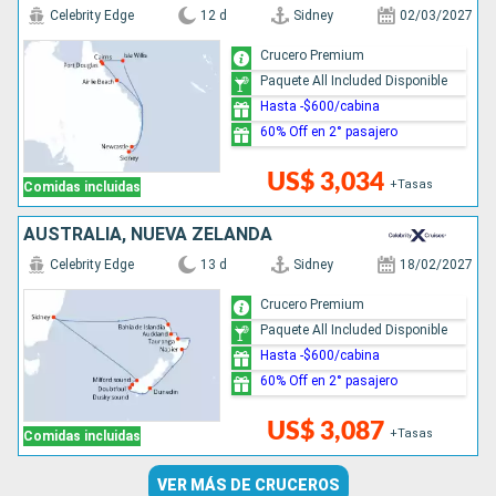
Celebrity Edge
12 d
Sidney
02/03/2027
Crucero Premium
Paquete All Included Disponible
Hasta -$600/cabina
60% Off en 2° pasajero
US$ 3,034
+Tasas
Comidas incluidas
AUSTRALIA, NUEVA ZELANDA
Celebrity Edge
13 d
Sidney
18/02/2027
Crucero Premium
Paquete All Included Disponible
Hasta -$600/cabina
60% Off en 2° pasajero
US$ 3,087
+Tasas
Comidas incluidas
VER MÁS DE CRUCEROS