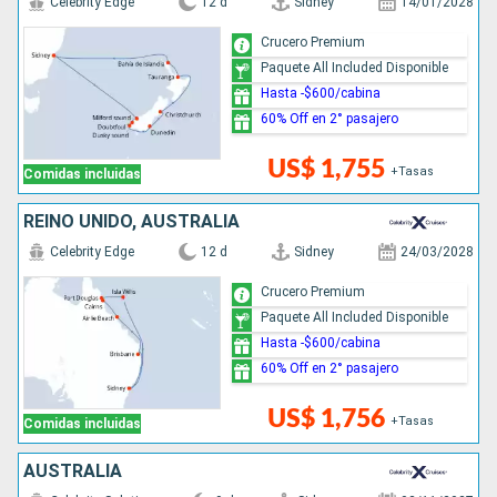
Celebrity Edge
12 d
Sidney
14/01/2028
Crucero Premium
Paquete All Included Disponible
Hasta -$600/cabina
60% Off en 2° pasajero
US$ 1,755
+Tasas
Comidas incluidas
REINO UNIDO, AUSTRALIA
Celebrity Edge
12 d
Sidney
24/03/2028
Crucero Premium
Paquete All Included Disponible
Hasta -$600/cabina
60% Off en 2° pasajero
US$ 1,756
+Tasas
Comidas incluidas
AUSTRALIA