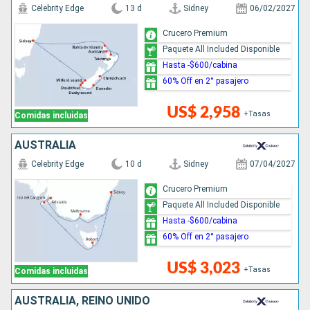
Celebrity Edge
13 d
Sidney
06/02/2027
Crucero Premium
Paquete All Included Disponible
Hasta -$600/cabina
60% Off en 2° pasajero
US$ 2,958
+Tasas
Comidas incluidas
AUSTRALIA
Celebrity Edge
10 d
Sidney
07/04/2027
Crucero Premium
Paquete All Included Disponible
Hasta -$600/cabina
60% Off en 2° pasajero
US$ 3,023
+Tasas
Comidas incluidas
AUSTRALIA, REINO UNIDO