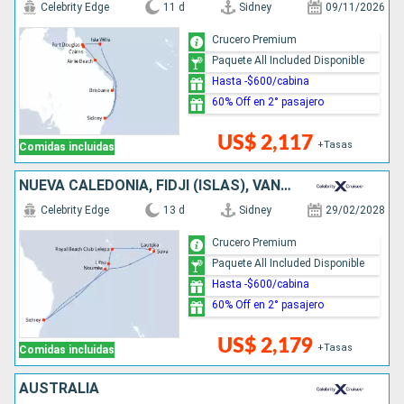
Celebrity Edge
11 d
Sidney
09/11/2026
Crucero Premium
Paquete All Included Disponible
Hasta -$600/cabina
60% Off en 2° pasajero
US$ 2,117
+Tasas
Comidas incluidas
NUEVA CALEDONIA, FIDJI (ISLAS), VANUATU, AUSTRALIA
Celebrity Edge
13 d
Sidney
29/02/2028
Crucero Premium
Paquete All Included Disponible
Hasta -$600/cabina
60% Off en 2° pasajero
US$ 2,179
+Tasas
Comidas incluidas
AUSTRALIA