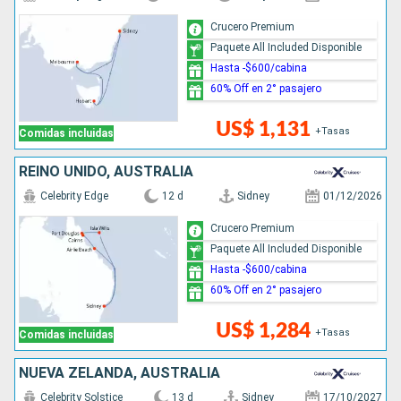
Crucero Premium
Paquete All Included Disponible
Hasta -$600/cabina
60% Off en 2° pasajero
US$ 1,131
+Tasas
Comidas incluidas
REINO UNIDO, AUSTRALIA
Celebrity Edge
12 d
Sidney
01/12/2026
Crucero Premium
Paquete All Included Disponible
Hasta -$600/cabina
60% Off en 2° pasajero
US$ 1,284
+Tasas
Comidas incluidas
NUEVA ZELANDA, AUSTRALIA
Celebrity Solstice
13 d
Sidney
17/10/2027