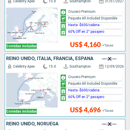
Celebrity Apex
15 d
Southampton
31/07/2027
Crucero Premium
Paquete All Included Disponible
Hasta -$600/cabina
60% Off en 2° pasajero
US$ 4,160
+Tasas
Comidas incluidas
REINO UNIDO, ITALIA, FRANCIA, ESPAÑA
Celebrity Apex
15 d
Southampton
12/09/2026
Crucero Premium
Paquete All Included Disponible
Hasta -$600/cabina
60% Off en 2° pasajero
US$ 4,696
+Tasas
Comidas incluidas
REINO UNIDO, NORUEGA