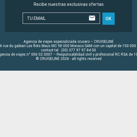
Recibe nuestras exclusivas ofertas
TU EMAIL
OK
Agencia de viajes especializada crucero – CRUISELINE
6 rue du gabian Les flots bleus MC 98 000 Monaco SAM con un capital de 150 000
contact tel : (00) 377 97 97 84 50
gencia de viajes n° 006 02 0007 – Responsabilidad civil y profesional RC RSA de
© CRUISELINE 2026 - all rights reserved