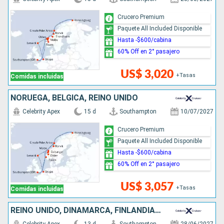
Crucero Premium
Paquete All Included Disponible
Hasta -$600/cabina
60% Off en 2° pasajero
US$ 3,020
+Tasas
Comidas incluidas
NORUEGA, BÉLGICA, REINO UNIDO
Celebrity Apex
15 d
Southampton
10/07/2027
Crucero Premium
Paquete All Included Disponible
Hasta -$600/cabina
60% Off en 2° pasajero
US$ 3,057
+Tasas
Comidas incluidas
REINO UNIDO, DINAMARCA, FINLANDIA, ESTONIA, SUECIA