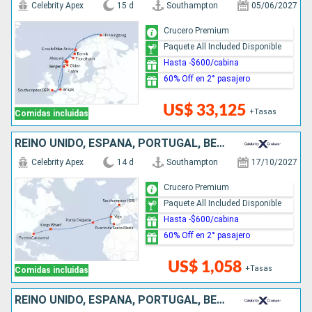
Celebrity Apex
15 d
Southampton
05/06/2027
Crucero Premium
Paquete All Included Disponible
Hasta -$600/cabina
60% Off en 2° pasajero
US$ 33,125
+Tasas
Comidas incluidas
REINO UNIDO, ESPAÑA, PORTUGAL, BERMUDAS, ESTADOS UNIDOS
Celebrity Apex
14 d
Southampton
17/10/2027
Crucero Premium
Paquete All Included Disponible
Hasta -$600/cabina
60% Off en 2° pasajero
US$ 1,058
+Tasas
Comidas incluidas
REINO UNIDO, ESPAÑA, PORTUGAL, BERMUDAS, ESTADOS UNIDOS