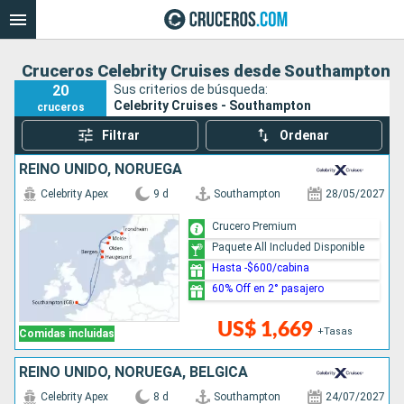
Cruceros Celebrity Cruises desde Southampton
20
Sus criterios de búsqueda:
Celebrity Cruises - Southampton
cruceros
Filtrar
Ordenar
REINO UNIDO, NORUEGA
Celebrity Apex
9 d
Southampton
28/05/2027
Crucero Premium
Paquete All Included Disponible
Hasta -$600/cabina
60% Off en 2° pasajero
US$ 1,669
+Tasas
Comidas incluidas
REINO UNIDO, NORUEGA, BÉLGICA
Celebrity Apex
8 d
Southampton
24/07/2027