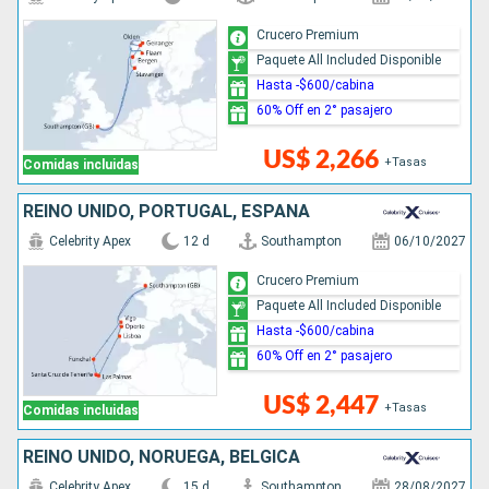
Crucero Premium
Paquete All Included Disponible
Hasta -$600/cabina
60% Off en 2° pasajero
US$ 2,266
+Tasas
Comidas incluidas
REINO UNIDO, PORTUGAL, ESPAÑA
Celebrity Apex
12 d
Southampton
06/10/2027
Crucero Premium
Paquete All Included Disponible
Hasta -$600/cabina
60% Off en 2° pasajero
US$ 2,447
+Tasas
Comidas incluidas
REINO UNIDO, NORUEGA, BÉLGICA
Celebrity Apex
15 d
Southampton
28/08/2027