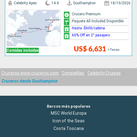
Celebrity Apex
14 d
Southampton
18/10/2026
Crucero Premium
Paquete All Included Disponible
Hasta -$600/cabina
60% Off en 2° pasajero
US$ 6,631
+Tasas
Comidas incluidas
Cruceros www.cruceros.com
Compañías
Celebrity Cruises
Cruceros desde Southampton
Barcos más populares
MSC World Europa
Icon of the Seas
Costa Toscana