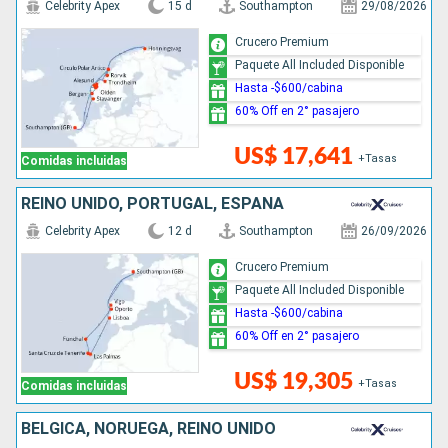
Celebrity Apex
15 d
Southampton
29/08/2026
Crucero Premium
Paquete All Included Disponible
Hasta -$600/cabina
60% Off en 2° pasajero
US$ 17,641
+Tasas
Comidas incluidas
REINO UNIDO, PORTUGAL, ESPAÑA
Celebrity Apex
12 d
Southampton
26/09/2026
Crucero Premium
Paquete All Included Disponible
Hasta -$600/cabina
60% Off en 2° pasajero
US$ 19,305
+Tasas
Comidas incluidas
BÉLGICA, NORUEGA, REINO UNIDO