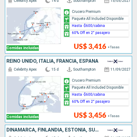
Celebrity Apex
14 d
Southampton
15/05/2027
Crucero Premium
Paquete All Included Disponible
Hasta -$600/cabina
60% Off en 2° pasajero
US$ 3,416
+Tasas
Comidas incluidas
REINO UNIDO, ITALIA, FRANCIA, ESPAÑA
Celebrity Apex
15 d
Southampton
11/09/2027
Crucero Premium
Paquete All Included Disponible
Hasta -$600/cabina
60% Off en 2° pasajero
US$ 3,456
+Tasas
Comidas incluidas
DINAMARCA, FINLANDIA, ESTONIA, SUECIA, REINO UNIDO, NORUEGA