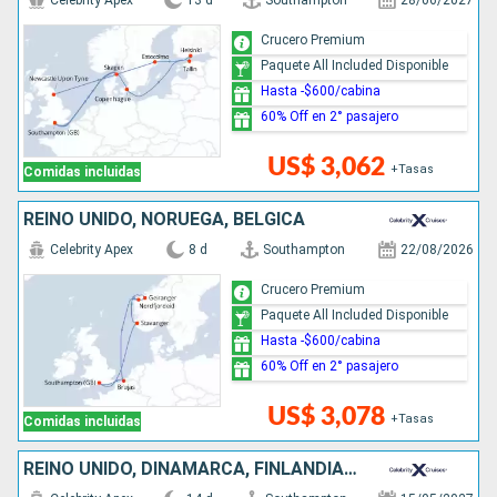
Celebrity Apex
13 d
Southampton
28/06/2027
Crucero Premium
Paquete All Included Disponible
Hasta -$600/cabina
60% Off en 2° pasajero
US$ 3,062
+Tasas
Comidas incluidas
REINO UNIDO, NORUEGA, BÉLGICA
Celebrity Apex
8 d
Southampton
22/08/2026
Crucero Premium
Paquete All Included Disponible
Hasta -$600/cabina
60% Off en 2° pasajero
US$ 3,078
+Tasas
Comidas incluidas
REINO UNIDO, DINAMARCA, FINLANDIA, ESTONIA, SUECIA, NORUEGA