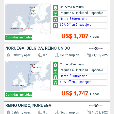
Crucero Premium
Paquete All Included Disponible
Hasta -$600/cabina
60% Off en 2° pasajero
US$ 1,707
+Tasas
Comidas incluidas
NORUEGA, BÉLGICA, REINO UNIDO
Celebrity Apex
8 d
Southampton
21/08/2027
Crucero Premium
Paquete All Included Disponible
Hasta -$600/cabina
60% Off en 2° pasajero
US$ 1,747
+Tasas
Comidas incluidas
REINO UNIDO, NORUEGA
Celebrity Apex
8 d
Southampton
14/08/2027