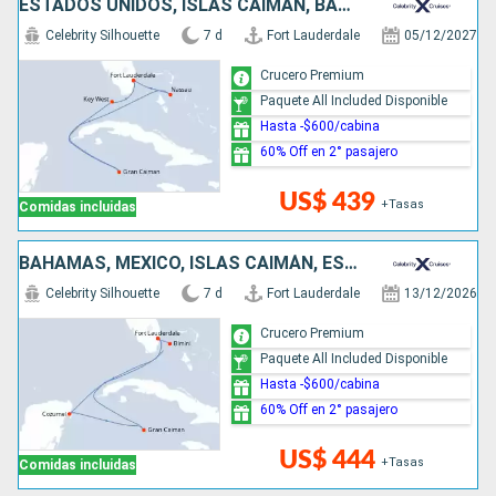
ESTADOS UNIDOS, ISLAS CAIMÁN, BAHAMAS
Celebrity Silhouette
7 d
Fort Lauderdale
05/12/2027
Crucero Premium
Paquete All Included Disponible
Hasta -$600/cabina
60% Off en 2° pasajero
US$ 439
+Tasas
Comidas incluidas
BAHAMAS, MÉXICO, ISLAS CAIMÁN, ESTADOS UNIDOS
Celebrity Silhouette
7 d
Fort Lauderdale
13/12/2026
Crucero Premium
Paquete All Included Disponible
Hasta -$600/cabina
60% Off en 2° pasajero
US$ 444
+Tasas
Comidas incluidas