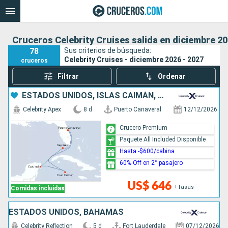
Cruceros Celebrity Cruises salida en diciembre 20
78
Sus criterios de búsqueda:
Celebrity Cruises - diciembre 2026 - 2027
cruceros
Filtrar
Ordenar
ESTADOS UNIDOS, ISLAS CAIMÁN, MÉXICO
Celebrity Apex
8 d
Puerto Canaveral
12/12/2026
Crucero Premium
Paquete All Included Disponible
Hasta -$600/cabina
60% Off en 2° pasajero
US$ 646
+Tasas
Comidas incluidas
ESTADOS UNIDOS, BAHAMAS
Celebrity Reflection
5 d
Fort Lauderdale
07/12/2026