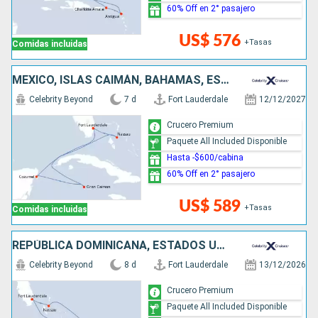
60% Off en 2° pasajero
US$ 576
+Tasas
Comidas incluidas
MÉXICO, ISLAS CAIMÁN, BAHAMAS, ESTADOS UNIDOS
Celebrity Beyond
7 d
Fort Lauderdale
12/12/2027
Crucero Premium
Paquete All Included Disponible
Hasta -$600/cabina
60% Off en 2° pasajero
US$ 589
+Tasas
Comidas incluidas
REPÚBLICA DOMINICANA, ESTADOS UNIDOS, PUERTO RICO, BAHAMAS
Celebrity Beyond
8 d
Fort Lauderdale
13/12/2026
Crucero Premium
Paquete All Included Disponible