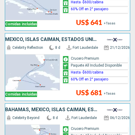
Hasta -$600/cabina
60% Off en 2° pasajero
US$ 641
+Tasas
Comidas incluidas
MÉXICO, ISLAS CAIMÁN, ESTADOS UNIDOS
Celebrity Reflection
8 d
Fort Lauderdale
21/12/2026
Crucero Premium
Paquete All Included Disponible
Hasta -$600/cabina
60% Off en 2° pasajero
US$ 681
+Tasas
Comidas incluidas
BAHAMAS, MÉXICO, ISLAS CAIMÁN, ESTADOS UNIDOS
Celebrity Beyond
8 d
Fort Lauderdale
06/12/2026
Crucero Premium