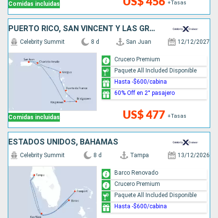
US$ 456
+Tasas
Comidas incluidas
PUERTO RICO, SAN VINCENT Y LAS GRANADINAS, BARBADOS, ANTIGUA Y BARBUDA, ESTADOS UNIDOS
Celebrity Summit
8 d
San Juan
12/12/2027
Crucero Premium
Paquete All Included Disponible
Hasta -$600/cabina
60% Off en 2° pasajero
US$ 477
+Tasas
Comidas incluidas
ESTADOS UNIDOS, BAHAMAS
Celebrity Summit
8 d
Tampa
13/12/2026
Barco Renovado
Crucero Premium
Paquete All Included Disponible
Hasta -$600/cabina