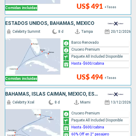
US$ 491
+Tasas
Comidas incluidas
ESTADOS UNIDOS, BAHAMAS, MÉXICO
Celebrity Summit
8 d
Tampa
20/12/2026
Barco Renovado
Crucero Premium
Paquete All Included Disponible
Hasta -$600/cabina
US$ 494
+Tasas
Comidas incluidas
BAHAMAS, ISLAS CAIMÁN, MÉXICO, ESTADOS UNIDOS
Celebrity Xcel
8 d
Miami
13/12/2026
Crucero Premium
Paquete All Included Disponible
Hasta -$600/cabina
60% Off en 2° pasajero