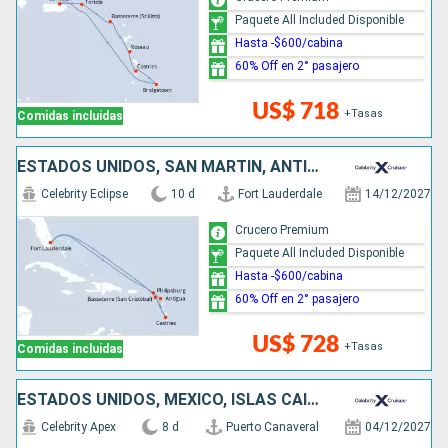
Paquete All Included Disponible
Hasta -$600/cabina
60% Off en 2° pasajero
US$ 718
+Tasas
Comidas incluidas
ESTADOS UNIDOS, SAN MARTÍN, ANTIGUA Y BARBUDA, SANTA LUCIA
Celebrity Eclipse
10 d
Fort Lauderdale
14/12/2027
Crucero Premium
Paquete All Included Disponible
Hasta -$600/cabina
60% Off en 2° pasajero
US$ 728
+Tasas
Comidas incluidas
ESTADOS UNIDOS, MÉXICO, ISLAS CAIMÁN
Celebrity Apex
8 d
Puerto Canaveral
04/12/2027