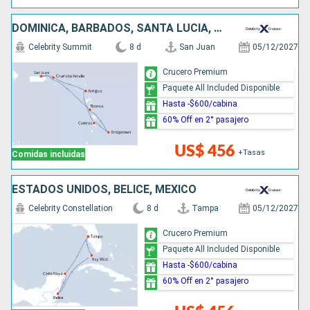
DOMINICA, BARBADOS, SANTA LUCIA, ANTIGUA Y BARBUDA, ESTADOS UNIDOS, PUERTO RICO
Celebrity Summit
8 d
San Juan
05/12/2027
Crucero Premium
Paquete All Included Disponible
Hasta -$600/cabina
60% Off en 2° pasajero
US$ 456
+Tasas
Comidas incluidas
ESTADOS UNIDOS, BELICE, MÉXICO
Celebrity Constellation
8 d
Tampa
05/12/2027
Crucero Premium
Paquete All Included Disponible
Hasta -$600/cabina
60% Off en 2° pasajero