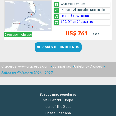
Crucero Premium
Paquete All Included Disponible
Hasta -$600/cabina
60% Off en 2° pasajero
US$ 761
+Tasas
Comidas incluidas
VER MÁS DE CRUCEROS
Cruceros www.cruceros.com
Compañías
Celebrity Cruises
Salida en diciembre 2026 - 2027
Barcos más populares
MSC World Europa
Icon of the Seas
Costa Toscana