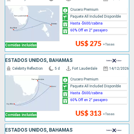
Crucero Premium
Paquete All Included Disponible
Hasta -$600/cabina
60% Off en 2° pasajero
US$ 275
+Tasas
Comidas incluidas
ESTADOS UNIDOS, BAHAMAS
Celebrity Reflection
5 d
Fort Lauderdale
14/12/2026
Crucero Premium
Paquete All Included Disponible
Hasta -$600/cabina
60% Off en 2° pasajero
US$ 313
+Tasas
Comidas incluidas
ESTADOS UNIDOS, BAHAMAS