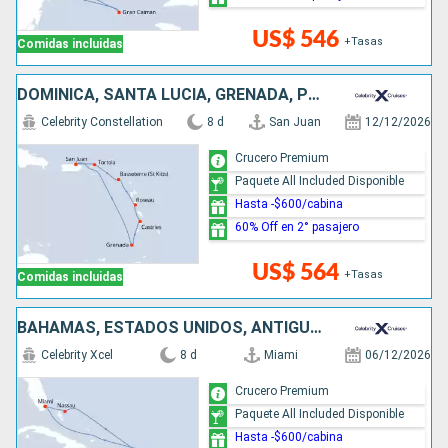
US$ 546
+Tasas
Comidas incluidas
DOMINICA, SANTA LUCIA, GRENADA, PUERTO RICO
Celebrity Constellation
8 d
San Juan
12/12/2026
Crucero Premium
Paquete All Included Disponible
Hasta -$600/cabina
60% Off en 2° pasajero
US$ 564
+Tasas
Comidas incluidas
BAHAMAS, ESTADOS UNIDOS, ANTIGUA Y BARBUDA
Celebrity Xcel
8 d
Miami
06/12/2026
Crucero Premium
Paquete All Included Disponible
Hasta -$600/cabina