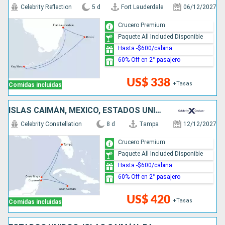
Celebrity Reflection
5 d
Fort Lauderdale
06/12/2027
Crucero Premium
Paquete All Included Disponible
Hasta -$600/cabina
60% Off en 2° pasajero
US$ 338
+Tasas
Comidas incluidas
ISLAS CAIMÁN, MÉXICO, ESTADOS UNIDOS
Celebrity Constellation
8 d
Tampa
12/12/2027
Crucero Premium
Paquete All Included Disponible
Hasta -$600/cabina
60% Off en 2° pasajero
US$ 420
+Tasas
Comidas incluidas