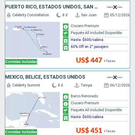
PUERTO RICO, ESTADOS UNIDOS, SAN MARTÍN, ANTIGUA Y BARBUDA, SANTA LUCIA, BARBADOS
Celebrity Constellation
8 d
San Juan
05/12/2026
Crucero Premium
Paquete All Included Disponible
Hasta -$600/cabina
60% Off en 2° pasajero
US$ 447
+Tasas
Comidas incluidas
MÉXICO, BELICE, ESTADOS UNIDOS
Celebrity Summit
8 d
Tampa
06/12/2026
Barco Renovado
Crucero Premium
Paquete All Included Disponible
Hasta -$600/cabina
US$ 451
+Tasas
Comidas incluidas