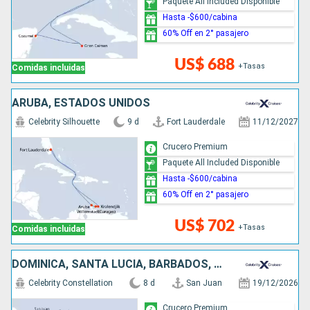
Paquete All Included Disponible
Hasta -$600/cabina
60% Off en 2° pasajero
US$ 688
+Tasas
Comidas incluidas
ARUBA, ESTADOS UNIDOS
Celebrity Silhouette
9 d
Fort Lauderdale
11/12/2027
Crucero Premium
Paquete All Included Disponible
Hasta -$600/cabina
60% Off en 2° pasajero
US$ 702
+Tasas
Comidas incluidas
DOMINICA, SANTA LUCIA, BARBADOS, PUERTO RICO
Celebrity Constellation
8 d
San Juan
19/12/2026
Crucero Premium