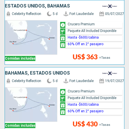
ESTADOS UNIDOS, BAHAMAS
Celebrity Reflection
5 d
Fort Lauderdale
05/07/2027
Crucero Premium
Paquete All Included Disponible
Hasta -$600/cabina
60% Off en 2° pasajero
US$ 363
+Tasas
Comidas incluidas
BAHAMAS, ESTADOS UNIDOS
Celebrity Reflection
5 d
Fort Lauderdale
19/07/2027
Crucero Premium
Paquete All Included Disponible
Hasta -$600/cabina
60% Off en 2° pasajero
US$ 430
+Tasas
Comidas incluidas