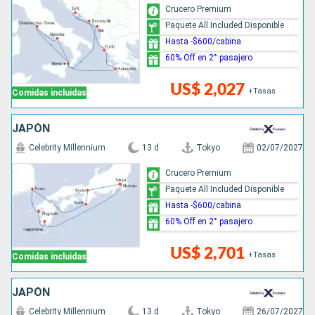
Crucero Premium
Paquete All Included Disponible
Hasta -$600/cabina
60% Off en 2° pasajero
US$ 2,027
+Tasas
Comidas incluidas
JAPÓN
Celebrity Millennium
13 d
Tokyo
02/07/2027
Crucero Premium
Paquete All Included Disponible
Hasta -$600/cabina
60% Off en 2° pasajero
US$ 2,701
+Tasas
Comidas incluidas
JAPÓN
Celebrity Millennium
13 d
Tokyo
26/07/2027