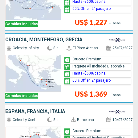
Hasta -$600/cabina
60% Off en 2° pasajero
US$ 1,227
+Tasas
Comidas incluidas
CROACIA, MONTENEGRO, GRECIA
Celebrity Infinity
8 d
El Pireo Atenas
25/07/2027
Crucero Premium
Paquete All Included Disponible
Hasta -$600/cabina
60% Off en 2° pasajero
US$ 1,369
+Tasas
Comidas incluidas
ESPAÑA, FRANCIA, ITALIA
Celebrity Xcel
8 d
Barcelona
10/07/2027
Crucero Premium
Paquete All Included Disponible