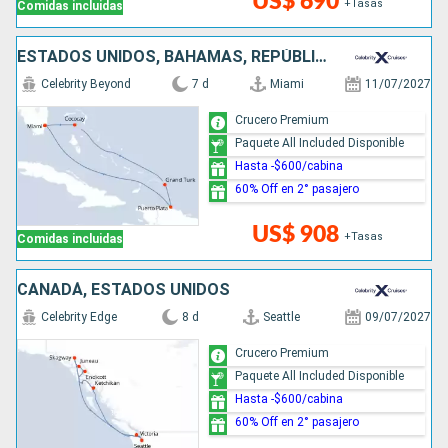
US$ 690
+Tasas
Comidas incluidas
ESTADOS UNIDOS, BAHAMAS, REPÚBLICA DOMINICANA
Celebrity Beyond
7 d
Miami
11/07/2027
Crucero Premium
Paquete All Included Disponible
Hasta -$600/cabina
60% Off en 2° pasajero
US$ 908
+Tasas
Comidas incluidas
CANADÁ, ESTADOS UNIDOS
Celebrity Edge
8 d
Seattle
09/07/2027
Crucero Premium
Paquete All Included Disponible
Hasta -$600/cabina
60% Off en 2° pasajero