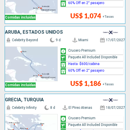
60% Off en 2° pasajero
US$ 1,074
+Tasas
Comidas incluidas
ARUBA, ESTADOS UNIDOS
Celebrity Beyond
9 d
Miami
17/07/2027
Crucero Premium
Paquete All Included Disponible
Hasta -$600/cabina
60% Off en 2° pasajero
US$ 1,186
+Tasas
Comidas incluidas
GRECIA, TURQUÍA
Celebrity Infinity
8 d
El Pireo Atenas
18/07/2027
Crucero Premium
Paquete All Included Disponible