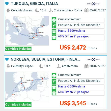
TURQUÍA, GRECIA, ITALIA
Celebrity Ascent
12 d
Civitavecchia - Roma
05/07/2027
Crucero Premium
Paquete All Included Disponible
Hasta -$600/cabina
60% Off en 2° pasajero
US$ 2,472
+Tasas
Comidas incluidas
NORUEGA, SUECIA, ESTONIA, FINLANDIA, DINAMARCA, PAISES BAJOS
Celebrity Eclipse
13 d
Amsterdam
08/07/2027
Crucero Premium
Paquete All Included Disponible
Hasta -$600/cabina
60% Off en 2° pasajero
US$ 3,545
+Tasas
Comidas incluidas