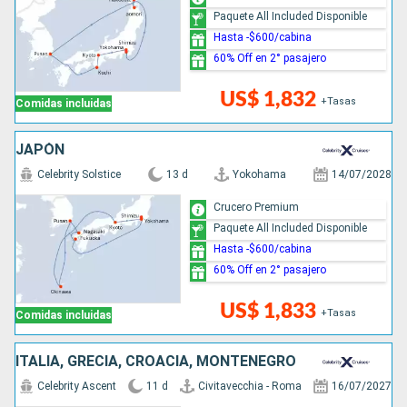
Paquete All Included Disponible
Hasta -$600/cabina
60% Off en 2° pasajero
US$ 1,832
+Tasas
Comidas incluidas
JAPÓN
Celebrity Solstice
13 d
Yokohama
14/07/2028
Crucero Premium
Paquete All Included Disponible
Hasta -$600/cabina
60% Off en 2° pasajero
US$ 1,833
+Tasas
Comidas incluidas
ITALIA, GRECIA, CROACIA, MONTENEGRO
Celebrity Ascent
11 d
Civitavecchia - Roma
16/07/2027