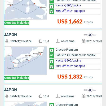
Hasta -$600/cabina
60% Off en 2° pasajero
US$ 1,662
+Tasas
Comidas incluidas
JAPÓN
Celebrity Solstice
13 d
Yokohama
02/07/2028
Crucero Premium
Paquete All Included Disponible
Hasta -$600/cabina
60% Off en 2° pasajero
US$ 1,832
+Tasas
Comidas incluidas
JAPÓN
Celebrity Solstice
13 d
Yokohama
26/07/2028
Crucero Premium