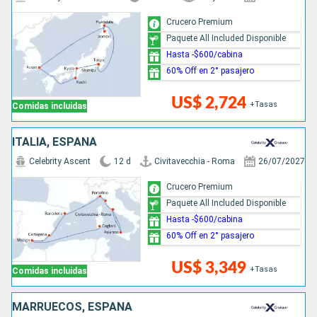
Crucero Premium
Paquete All Included Disponible
Hasta -$600/cabina
60% Off en 2° pasajero
US$ 2,724
+Tasas
Comidas incluidas
ITALIA, ESPAÑA
Celebrity Ascent
12 d
Civitavecchia - Roma
26/07/2027
Crucero Premium
Paquete All Included Disponible
Hasta -$600/cabina
60% Off en 2° pasajero
US$ 3,349
+Tasas
Comidas incluidas
MARRUECOS, ESPAÑA