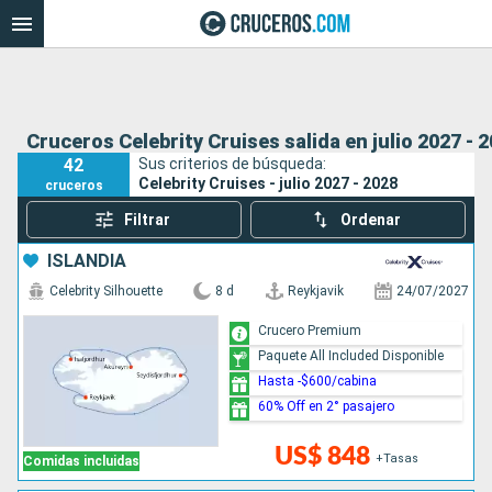
Cruceros Celebrity Cruises salida en julio 2027 - 
42
Sus criterios de búsqueda:
Celebrity Cruises - julio 2027 - 2028
cruceros
Filtrar
Ordenar
ISLANDIA
Celebrity Silhouette
8 d
Reykjavik
24/07/2027
Crucero Premium
Paquete All Included Disponible
Hasta -$600/cabina
60% Off en 2° pasajero
US$ 848
+Tasas
Comidas incluidas