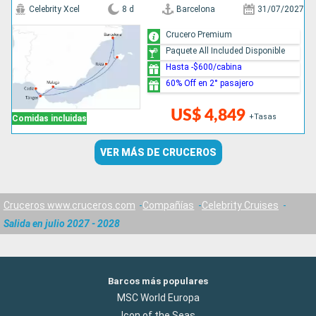
Celebrity Xcel
8 d
Barcelona
31/07/2027
Crucero Premium
Paquete All Included Disponible
Hasta -$600/cabina
60% Off en 2° pasajero
US$ 4,849
+Tasas
Comidas incluidas
VER MÁS DE CRUCEROS
Cruceros www.cruceros.com
Compañías
Celebrity Cruises
Salida en julio 2027 - 2028
Barcos más populares
MSC World Europa
Icon of the Seas