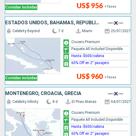
US$ 956
+Tasas
Comidas incluidas
ESTADOS UNIDOS, BAHAMAS, REPÚBLICA DOMINICANA
Celebrity Beyond
7 d
Miami
25/07/2027
Crucero Premium
Paquete All Included Disponible
Hasta -$600/cabina
60% Off en 2° pasajero
US$ 960
+Tasas
Comidas incluidas
MONTENEGRO, CROACIA, GRECIA
Celebrity Infinity
8 d
El Pireo Atenas
04/07/2027
Crucero Premium
Paquete All Included Disponible
Hasta -$600/cabina
60% Off en 2° pasajero