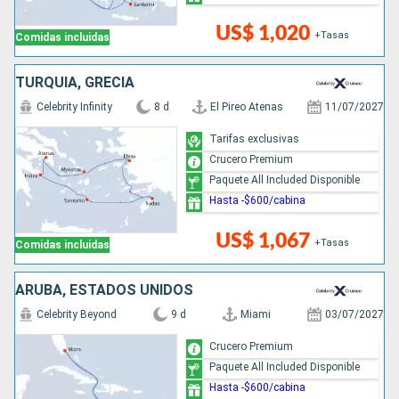
US$ 1,020
+Tasas
Comidas incluidas
TURQUÍA, GRECIA
Celebrity Infinity
8 d
El Pireo Atenas
11/07/2027
Tarifas exclusivas
Crucero Premium
Paquete All Included Disponible
Hasta -$600/cabina
US$ 1,067
+Tasas
Comidas incluidas
ARUBA, ESTADOS UNIDOS
Celebrity Beyond
9 d
Miami
03/07/2027
Crucero Premium
Paquete All Included Disponible
Hasta -$600/cabina