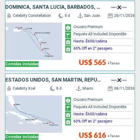
DOMINICA, SANTA LUCIA, BARBADOS, PUERTO RICO
Celebrity Constellation
8 d
San Juan
28/11/2026
Crucero Premium
Paquete All Included Disponible
Hasta -$600/cabina
60% Off en 2° pasajero
US$ 565
+Tasas
Comidas incluidas
ESTADOS UNIDOS, SAN MARTÍN, REPÚBLICA DOMINICANA
Celebrity Xcel
8 d
Miami
08/11/2026
Crucero Premium
Paquete All Included Disponible
Hasta -$600/cabina
60% Off en 2° pasajero
US$ 616
+Tasas
Comidas incluidas