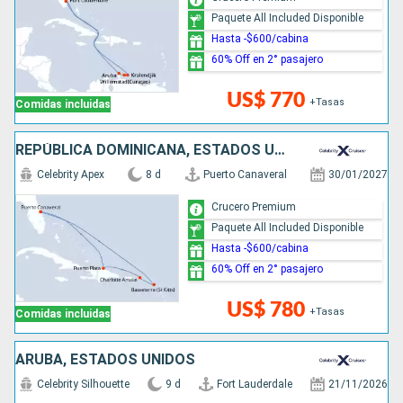
Paquete All Included Disponible
Hasta -$600/cabina
60% Off en 2° pasajero
US$ 770
+Tasas
Comidas incluidas
REPÚBLICA DOMINICANA, ESTADOS UNIDOS
Celebrity Apex
8 d
Puerto Canaveral
30/01/2027
Crucero Premium
Paquete All Included Disponible
Hasta -$600/cabina
60% Off en 2° pasajero
US$ 780
+Tasas
Comidas incluidas
ARUBA, ESTADOS UNIDOS
Celebrity Silhouette
9 d
Fort Lauderdale
21/11/2026