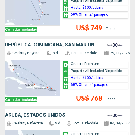
Paquete All Included Disponible
Hasta -$600/cabina
60% Off en 2° pasajero
US$ 749
+Tasas
Comidas incluidas
REPÚBLICA DOMINICANA, SAN MARTÍN, ESTADOS UNIDOS
Celebrity Beyond
8 d
Fort Lauderdale
29/11/2026
Crucero Premium
Paquete All Included Disponible
Hasta -$600/cabina
60% Off en 2° pasajero
US$ 768
+Tasas
Comidas incluidas
ARUBA, ESTADOS UNIDOS
Celebrity Reflection
9 d
Fort Lauderdale
04/09/2027
Crucero Premium