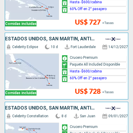
Hasta -$600/cabina
60% Off en 2° pasajero
US$ 727
+Tasas
Comidas incluidas
ESTADOS UNIDOS, SAN MARTÍN, ANTIGUA Y BARBUDA, SANTA LUCIA
Celebrity Eclipse
10 d
Fort Lauderdale
14/12/2027
Crucero Premium
Paquete All Included Disponible
Hasta -$600/cabina
60% Off en 2° pasajero
US$ 728
+Tasas
Comidas incluidas
ESTADOS UNIDOS, SAN MARTÍN, ANTIGUA Y BARBUDA, SANTA LUCIA, GRENADA, PUERTO RICO
Celebrity Constellation
8 d
San Juan
09/01/2027
Crucero Premium