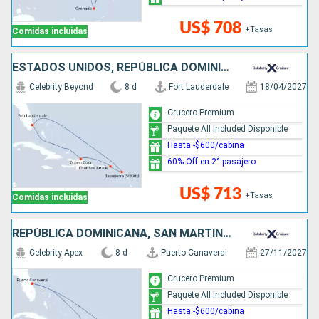
US$ 708
+Tasas
Comidas incluidas
ESTADOS UNIDOS, REPÚBLICA DOMINICANA
Celebrity Beyond
8 d
Fort Lauderdale
18/04/2027
Crucero Premium
Paquete All Included Disponible
Hasta -$600/cabina
60% Off en 2° pasajero
US$ 713
+Tasas
Comidas incluidas
REPÚBLICA DOMINICANA, SAN MARTÍN, ESTADOS UNIDOS
Celebrity Apex
8 d
Puerto Canaveral
27/11/2027
Crucero Premium
Paquete All Included Disponible
Hasta -$600/cabina