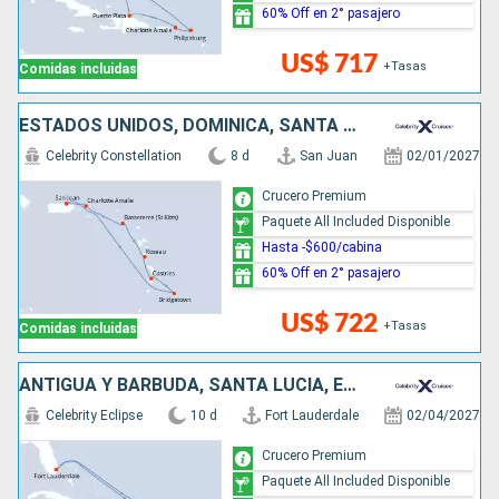
60% Off en 2° pasajero
US$ 717
+Tasas
Comidas incluidas
ESTADOS UNIDOS, DOMINICA, SANTA LUCIA, BARBADOS, PUERTO RICO
Celebrity Constellation
8 d
San Juan
02/01/2027
Crucero Premium
Paquete All Included Disponible
Hasta -$600/cabina
60% Off en 2° pasajero
US$ 722
+Tasas
Comidas incluidas
ANTIGUA Y BARBUDA, SANTA LUCIA, ESTADOS UNIDOS
Celebrity Eclipse
10 d
Fort Lauderdale
02/04/2027
Crucero Premium
Paquete All Included Disponible