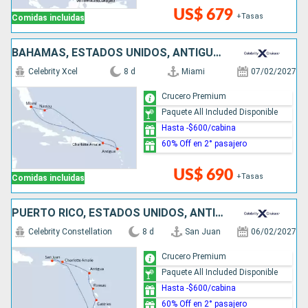
US$ 679
+Tasas
Comidas incluidas
BAHAMAS, ESTADOS UNIDOS, ANTIGUA Y BARBUDA
Celebrity Xcel
8 d
Miami
07/02/2027
Crucero Premium
Paquete All Included Disponible
Hasta -$600/cabina
60% Off en 2° pasajero
US$ 690
+Tasas
Comidas incluidas
PUERTO RICO, ESTADOS UNIDOS, ANTIGUA Y BARBUDA, DOMINICA, SANTA LUCIA, GRENADA
Celebrity Constellation
8 d
San Juan
06/02/2027
Crucero Premium
Paquete All Included Disponible
Hasta -$600/cabina
60% Off en 2° pasajero