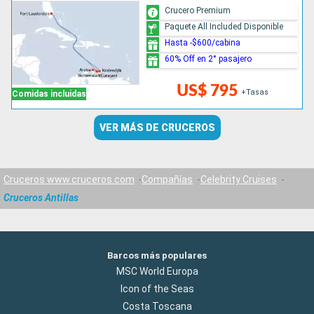
Crucero Premium
Paquete All Included Disponible
Hasta -$600/cabina
60% Off en 2° pasajero
US$ 795
+Tasas
Comidas incluidas
VER MÁS DE CRUCEROS
Cruceros www.cruceros.com
Compañías
Celebrity Cruises
Cruceros Antillas
Barcos más populares
MSC World Europa
Icon of the Seas
Costa Toscana