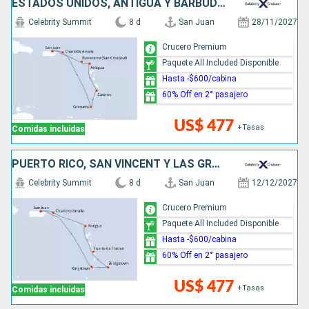
ESTADOS UNIDOS, ANTIGUA Y BARBUDA, SANTA LUCIA, GRENADA, PUERTO RICO
Celebrity Summit
8 d
San Juan
28/11/2027
Crucero Premium
Paquete All Included Disponible
Hasta -$600/cabina
60% Off en 2° pasajero
US$ 477
+Tasas
Comidas incluidas
PUERTO RICO, SAN VINCENT Y LAS GRANADINAS, BARBADOS, ANTIGUA Y BARBUDA, ESTADOS UNIDOS
Celebrity Summit
8 d
San Juan
12/12/2027
Crucero Premium
Paquete All Included Disponible
Hasta -$600/cabina
60% Off en 2° pasajero
US$ 477
+Tasas
Comidas incluidas