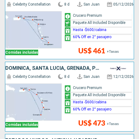
Celebrity Constellation
8 d
San Juan
05/12/2026
Crucero Premium
Paquete All Included Disponible
Hasta -$600/cabina
60% Off en 2° pasajero
US$ 461
+Tasas
Comidas incluidas
DOMINICA, SANTA LUCIA, GRENADA, PUERTO RICO
Celebrity Constellation
8 d
San Juan
12/12/2026
Crucero Premium
Paquete All Included Disponible
Hasta -$600/cabina
60% Off en 2° pasajero
US$ 473
+Tasas
Comidas incluidas