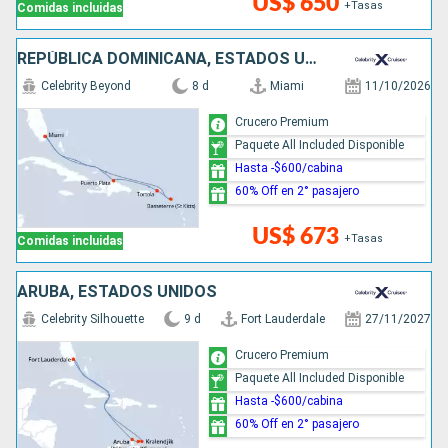
US$ 650
+Tasas
Comidas incluidas
REPÚBLICA DOMINICANA, ESTADOS UNIDOS
Celebrity Beyond
8 d
Miami
11/10/2026
Crucero Premium
Paquete All Included Disponible
Hasta -$600/cabina
60% Off en 2° pasajero
US$ 673
+Tasas
Comidas incluidas
ARUBA, ESTADOS UNIDOS
Celebrity Silhouette
9 d
Fort Lauderdale
27/11/2027
Crucero Premium
Paquete All Included Disponible
Hasta -$600/cabina
60% Off en 2° pasajero