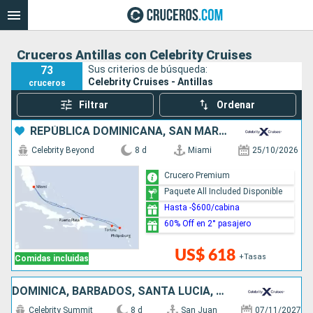
Cruceros Antillas con Celebrity Cruises
73
Sus criterios de búsqueda:
Celebrity Cruises - Antillas
cruceros
Filtrar
Ordenar
REPÚBLICA DOMINICANA, SAN MARTÍN, ESTADOS UNIDOS
Celebrity Beyond
8 d
Miami
25/10/2026
Crucero Premium
Paquete All Included Disponible
Hasta -$600/cabina
60% Off en 2° pasajero
US$ 618
+Tasas
Comidas incluidas
DOMINICA, BARBADOS, SANTA LUCIA, ANTIGUA Y BARBUDA, ESTADOS UNIDOS, PUERTO RICO
Celebrity Summit
8 d
San Juan
07/11/2027