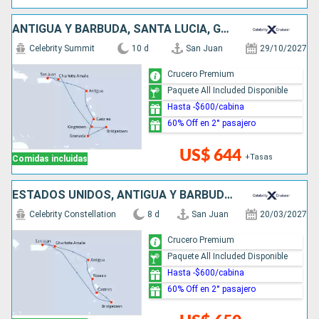
ANTIGUA Y BARBUDA, SANTA LUCIA, GRENADA, BARBADOS, SAN VINCENT Y LAS GRANADINAS, ESTADOS UNIDOS, PUERTO RICO
Celebrity Summit
10 d
San Juan
29/10/2027
Crucero Premium
Paquete All Included Disponible
Hasta -$600/cabina
60% Off en 2° pasajero
US$ 644
+Tasas
Comidas incluidas
ESTADOS UNIDOS, ANTIGUA Y BARBUDA, DOMINICA, SANTA LUCIA, BARBADOS, PUERTO RICO
Celebrity Constellation
8 d
San Juan
20/03/2027
Crucero Premium
Paquete All Included Disponible
Hasta -$600/cabina
60% Off en 2° pasajero