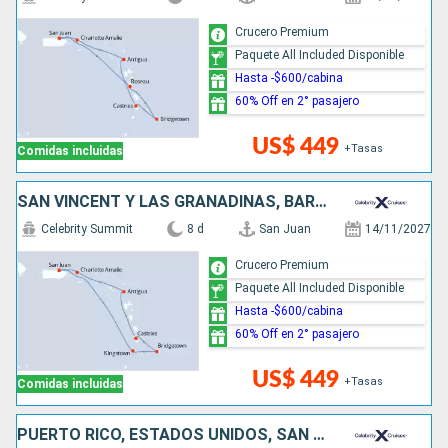
Crucero Premium
Paquete All Included Disponible
Hasta -$600/cabina
60% Off en 2° pasajero
US$ 449
+Tasas
Comidas incluidas
SAN VINCENT Y LAS GRANADINAS, BARBADOS, SANTA LUCIA, ANTIGUA Y BARBUDA, ESTADOS UNIDOS, PUERTO RICO
Celebrity Summit
8 d
San Juan
14/11/2027
Crucero Premium
Paquete All Included Disponible
Hasta -$600/cabina
60% Off en 2° pasajero
US$ 449
+Tasas
Comidas incluidas
PUERTO RICO, ESTADOS UNIDOS, SAN MARTÍN, ANTIGUA Y BARBUDA, SANTA LUCIA, BARBADOS