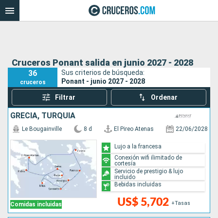
Cruceros Ponant salida en junio 2027 - 2028
36
Sus criterios de búsqueda:
Ponant - junio 2027 - 2028
cruceros
Filtrar
Ordenar
GRECIA, TURQUÍA
Le Bougainville
8 d
El Pireo Atenas
22/06/2028
Lujo a la francesa
Conexión wifi ilimitado de
cortesía
Servicio de prestigio & lujo
incluido
Bebidas incluidas
US$ 5,702
+Tasas
Comidas incluidas