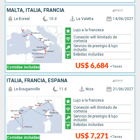
MALTA, ITALIA, FRANCIA
Le Boreal
10 d
La Valetta
14/06/2027
Lujo a la francesa
Conexión wifi ilimitado de
cortesía
Servicio de prestigio & lujo
incluido
Bebidas incluidas
US$ 6,684
+Tasas
Comidas incluidas
ITALIA, FRANCIA, ESPAÑA
Le Bougainville
11 d
Niza
21/06/2027
Lujo a la francesa
Conexión wifi ilimitado de
cortesía
Servicio de prestigio & lujo
incluido
Bebidas incluidas
US$ 7,271
+Tasas
Comidas incluidas