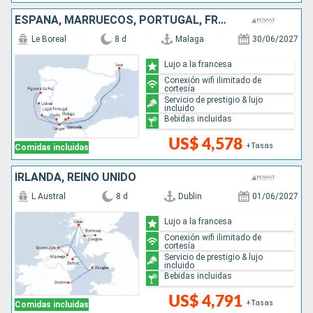
ESPAÑA, MARRUECOS, PORTUGAL, FRANCIA, SUDAFRICA
Le Boreal
8 d
Malaga
30/06/2027
Lujo a la francesa
Conexión wifi ilimitado de
cortesía
Servicio de prestigio & lujo
incluido
Bebidas incluidas
US$ 4,578
+Tasas
Comidas incluidas
IRLANDA, REINO UNIDO
L Austral
8 d
Dublin
01/06/2027
Lujo a la francesa
Conexión wifi ilimitado de
cortesía
Servicio de prestigio & lujo
incluido
Bebidas incluidas
US$ 4,791
+Tasas
Comidas incluidas