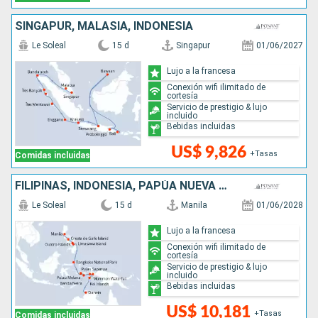
SINGAPUR, MALASIA, INDONESIA
Le Soleal
15 d
Singapur
01/06/2027
Lujo a la francesa
Conexión wifi ilimitado de
cortesía
Servicio de prestigio & lujo
incluido
Bebidas incluidas
US$ 9,826
+Tasas
Comidas incluidas
FILIPINAS, INDONESIA, PAPÚA NUEVA GUINEA, AUSTRALIA
Le Soleal
15 d
Manila
01/06/2028
Lujo a la francesa
Conexión wifi ilimitado de
cortesía
Servicio de prestigio & lujo
incluido
Bebidas incluidas
US$ 10,181
+Tasas
Comidas incluidas