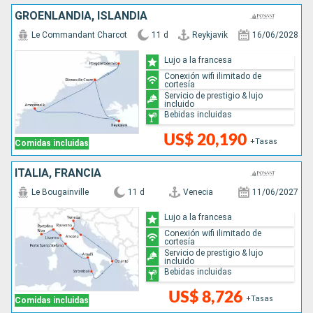
GROENLANDIA, ISLANDIA
Le Commandant Charcot
11 d
Reykjavik
16/06/2028
Lujo a la francesa
Conexión wifi ilimitado de
cortesía
Servicio de prestigio & lujo
incluido
Bebidas incluidas
US$ 20,190
+Tasas
Comidas incluidas
ITALIA, FRANCIA
Le Bougainville
11 d
Venecia
11/06/2027
Lujo a la francesa
Conexión wifi ilimitado de
cortesía
Servicio de prestigio & lujo
incluido
Bebidas incluidas
US$ 8,726
+Tasas
Comidas incluidas