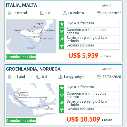
ITALIA, MALTA
Le Boreal
9 d
La Valetta
06/06/2027
Lujo a la francesa
Conexión wifi ilimitado de
cortesía
Servicio de prestigio & lujo
incluido
Bebidas incluidas
US$ 5,939
+Tasas
Comidas incluidas
GROENLANDIA, NORUEGA
Le Lyrial
8 d
Longyearbyen
02/06/2028
Lujo a la francesa
Conexión wifi ilimitado de
cortesía
Servicio de prestigio & lujo
incluido
Bebidas incluidas
US$ 10,509
+Tasas
Comidas incluidas