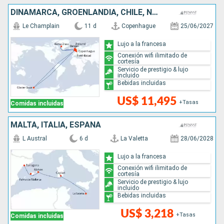
DINAMARCA, GROENLANDIA, CHILE, NORUEGA
Le Champlain
11 d
Copenhague
25/06/2027
Lujo a la francesa
Conexión wifi ilimitado de
cortesía
Servicio de prestigio & lujo
incluido
Bebidas incluidas
US$ 11,495
+Tasas
Comidas incluidas
MALTA, ITALIA, ESPAÑA
L Austral
6 d
La Valetta
28/06/2028
Lujo a la francesa
Conexión wifi ilimitado de
cortesía
Servicio de prestigio & lujo
incluido
Bebidas incluidas
US$ 3,218
+Tasas
Comidas incluidas