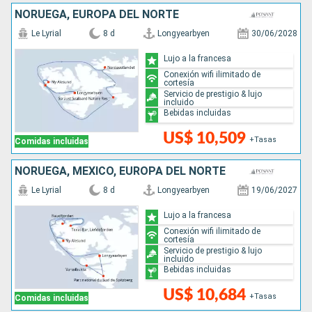
NORUEGA, EUROPA DEL NORTE
Le Lyrial
8 d
Longyearbyen
30/06/2028
Lujo a la francesa
Conexión wifi ilimitado de
cortesía
Servicio de prestigio & lujo
incluido
Bebidas incluidas
US$ 10,509
+Tasas
Comidas incluidas
NORUEGA, MÉXICO, EUROPA DEL NORTE
Le Lyrial
8 d
Longyearbyen
19/06/2027
Lujo a la francesa
Conexión wifi ilimitado de
cortesía
Servicio de prestigio & lujo
incluido
Bebidas incluidas
US$ 10,684
+Tasas
Comidas incluidas