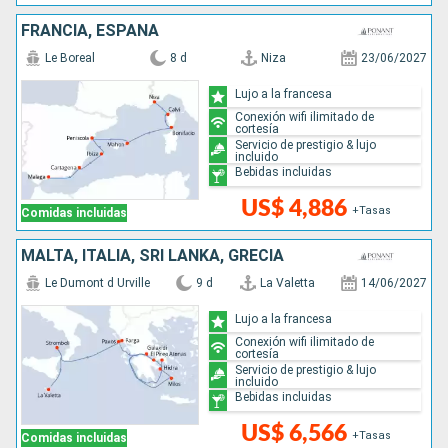
FRANCIA, ESPAÑA
Le Boreal
8 d
Niza
23/06/2027
Lujo a la francesa
Conexión wifi ilimitado de
cortesía
Servicio de prestigio & lujo
incluido
Bebidas incluidas
US$ 4,886
+Tasas
Comidas incluidas
MALTA, ITALIA, SRI LANKA, GRECIA
Le Dumont d Urville
9 d
La Valetta
14/06/2027
Lujo a la francesa
Conexión wifi ilimitado de
cortesía
Servicio de prestigio & lujo
incluido
Bebidas incluidas
US$ 6,566
+Tasas
Comidas incluidas