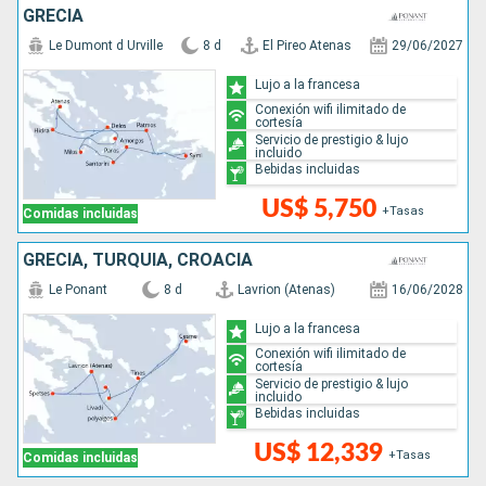
GRECIA
Le Dumont d Urville
8 d
El Pireo Atenas
29/06/2027
Lujo a la francesa
Conexión wifi ilimitado de
cortesía
Servicio de prestigio & lujo
incluido
Bebidas incluidas
US$ 5,750
+Tasas
Comidas incluidas
GRECIA, TURQUÍA, CROACIA
Le Ponant
8 d
Lavrion (Atenas)
16/06/2028
Lujo a la francesa
Conexión wifi ilimitado de
cortesía
Servicio de prestigio & lujo
incluido
Bebidas incluidas
US$ 12,339
+Tasas
Comidas incluidas