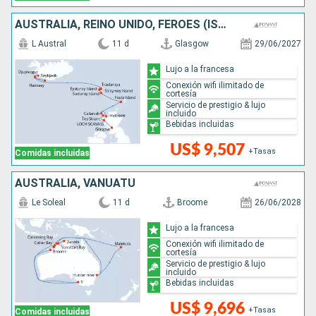
AUSTRALIA, REINO UNIDO, FÉROES (ISLAS), ISLANDIA
L Austral
11 d
Glasgow
29/06/2027
Lujo a la francesa
Conexión wifi ilimitado de
cortesía
Servicio de prestigio & lujo
incluido
Bebidas incluidas
US$ 9,507
+Tasas
Comidas incluidas
AUSTRALIA, VANUATU
Le Soleal
11 d
Broome
26/06/2028
Lujo a la francesa
Conexión wifi ilimitado de
cortesía
Servicio de prestigio & lujo
incluido
Bebidas incluidas
US$ 9,696
+Tasas
Comidas incluidas