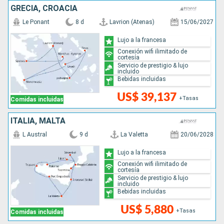
GRECIA, CROACIA
Le Ponant
8 d
Lavrion (Atenas)
15/06/2027
Lujo a la francesa
Conexión wifi ilimitado de
cortesía
Servicio de prestigio & lujo
incluido
Bebidas incluidas
US$ 39,137
+Tasas
Comidas incluidas
ITALIA, MALTA
L Austral
9 d
La Valetta
20/06/2028
Lujo a la francesa
Conexión wifi ilimitado de
cortesía
Servicio de prestigio & lujo
incluido
Bebidas incluidas
US$ 5,880
+Tasas
Comidas incluidas