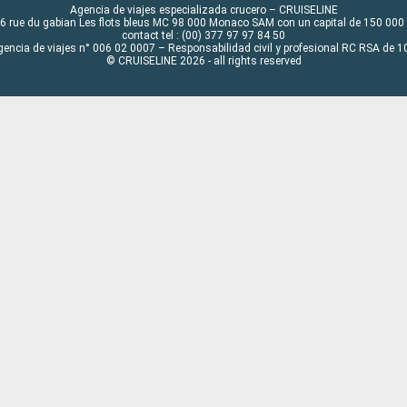
Agencia de viajes especializada crucero – CRUISELINE
6 rue du gabian Les flots bleus MC 98 000 Monaco SAM con un capital de 150 000
contact tel : (00) 377 97 97 84 50
gencia de viajes n° 006 02 0007 – Responsabilidad civil y profesional RC RSA de
© CRUISELINE 2026 - all rights reserved